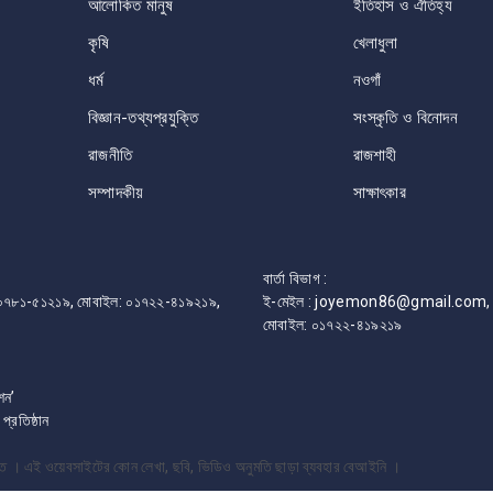
আলোকিত মানুষ
ইতিহাস ও ঐতিহ্য
কৃষি
খেলাধুলা
ধর্ম
নওগাঁ
বিজ্ঞান-তথ্যপ্রযুক্তি
সংস্কৃতি ও বিনোদন
রাজনীতি
রাজশাহী
সম্পাদকীয়
সাক্ষাৎকার
বার্তা বিভাগ :
ফোন: ০৭৮১-৫১২১৯, মোবাইল: ০১৭২২-৪১৯২১৯,
ই-মেইল : joyemon86@gmail.com, 
মোবাইল: ০১৭২২-৪১৯২১৯
শন’
রতিষ্ঠান
্ষিত । এই ওয়েবসাইটের কোন লেখা, ছবি, ভিডিও অনুমতি ছাড়া ব্যবহার বেআইনি ।