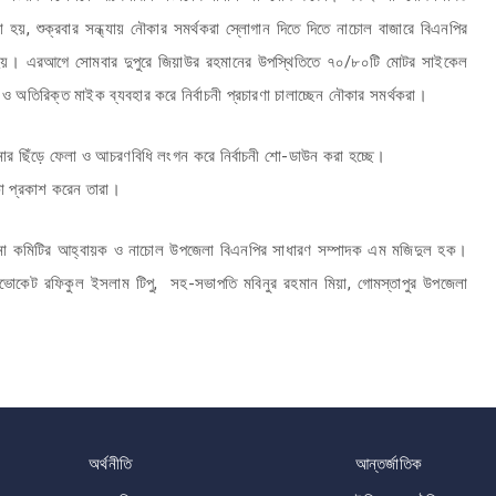
 হয়, শুক্রবার সন্ধ্যায় নৌকার সমর্থকরা স্লোগান দিতে দিতে নাচোল বাজারে বিএনপির
 ফেলা হয়। এরআগে সোমবার দুপুরে জিয়াউর রহমানের উপস্থিতিতে ৭০/৮০টি মোটর সাইকেল
তিরিক্ত মাইক ব্যবহার করে নির্বাচনী প্রচারণা চালাচ্ছেন নৌকার সমর্থকরা।
ানার ছিঁড়ে ফেলা ও আচরণবিধি লংগন করে নির্বাচনী শো-ডাউন করা হচ্ছে।
কা প্রকাশ করেন তারা।
িচালনা কমিটির আহ্বায়ক ও নাচোল উপজেলা বিএনপির সাধারণ সম্পাদক এম মজিদুল হক।
ডভোকেট রফিকুল ইসলাম টিপু, সহ-সভাপতি মবিনুর রহমান মিয়া, গোমস্তাপুর উপজেলা
অর্থনীতি
আন্তর্জাতিক