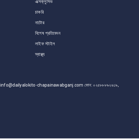
এক্সক্লুসিভ
চাকরি
নাটোর
বিশেষ প্রতিবেদন
লাইফ স্টাইল
স্বাস্থ্য
info@dailyalokito-chapainawabganj.com ফোন: ০২৫৮৮৮৯২৬১৯,