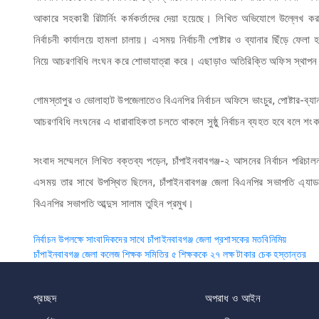
আকারে সহকারী রিটার্নিং কর্মকর্তাদের দেয়া হয়েছে। লিখিত অভিযোগে উল্লেখ করা
নির্বাচনী কার্যালয়ে হামলা চালায়। এসময় নির্বাচনী পোষ্টার ও ব্যানার ছিঁড়ে
নিয়ে আচরণবিধি লংঘন করে শোভাযাত্রা করে। এছাড়াও অতিরিক্তি অফিস স্থাপন ও অ
গোমস্তাপুর ও ভোলাহাট উপজেলাতেও বিএনপির নির্বাচন অফিসে ভাংচুর, পোষ্টার-ব্য
আচরণবিধি লংঘনের এ ধারাবাহিকতা চলতে থাকলে সুষ্ঠু নির্বাচন ব্যহত হবে বলে শং
সংবাদ সম্মেলনে লিখিত বক্তব্য পড়েন, চাঁপাইনবাবগঞ্জ-২ আসনের নির্বাচন পর
এসময় তার সাথে উপস্থিত ছিলেন, চাঁপাইনবাবগঞ্জ জেলা বিএনপির সভাপতি এ্যা
বিএনপির সভাপতি আব্দুস সালাম তুহিন প্রমুখ।
Post
নির্বাচন উপলক্ষে সাংবাদিকদের সাথে চাঁপাইনবাবগঞ্জ জেলা প্রশাসকের মতবিনিমিয়
চাঁপাইনবাবগঞ্জ জেলা কলেজ শিক্ষক সমিতির ৫ শিক্ষককে ২৭ লক্ষ টাকার চেক হস্তান্তর
navigation
প্রচ্ছদ
অপরাধ ও আইন