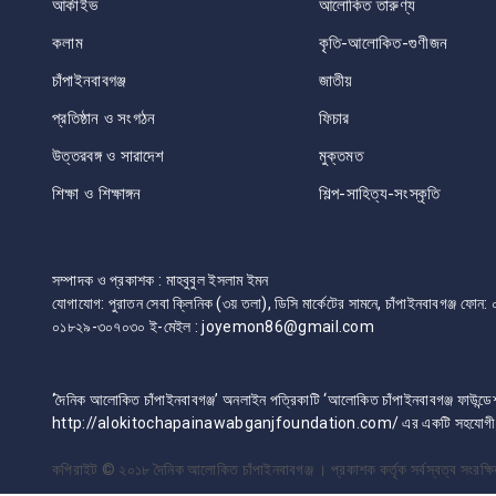
আর্কাইভ
আলোকিত তারুণ্য
কলাম
কৃতি-আলোকিত-গুণীজন
চাঁপাইনবাবগঞ্জ
জাতীয়
প্রতিষ্ঠান ও সংগঠন
ফিচার
উত্তরবঙ্গ ও সারাদেশ
মুক্তমত
শিক্ষা ও শিক্ষাঙ্গন
শিল্প-সাহিত্য-সংস্কৃতি
সম্পাদক ও প্রকাশক : মাহবুবুল ইসলাম ইমন
যোগাযোগ: পুরাতন সেবা ক্লিনিক (৩য় তলা), ডিসি মার্কেটের সামনে, চাঁপাইনবাবগঞ্জ 
০১৮২৯-৩০৭০৩০ ই-মেইল : joyemon86@gmail.com
‘দৈনিক আলোকিত চাঁপাইনবাবগঞ্জ’ অনলাইন পত্রিকাটি ‘আলোকিত চাঁপাইনবাবগঞ্জ ফাউন্ডে
http://alokitochapainawabganjfoundation.com/ এর একটি সহযোগী প্
কপিরাইট © ২০১৮
দৈনিক আলোকিত চাঁপাইনবাবগঞ্জ । প্রকাশক কর্তৃক সর্বস্বত্ব সংরক