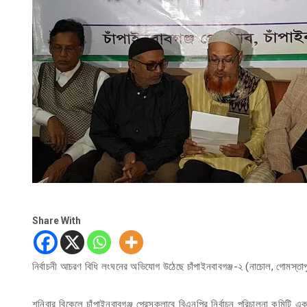
Share With
নির্বাচনী আচরণ বিধি লংঘনের অভিযোগ উঠেছে চাঁপাইনবাবগঞ্জ-২ (নাচোল, গোমস্তা
শনিবার বিকেলে চাঁপাইনবাবগঞ্জ প্রেসক্লাবে বিএনপির নির্বাচন পরিচালনা কম