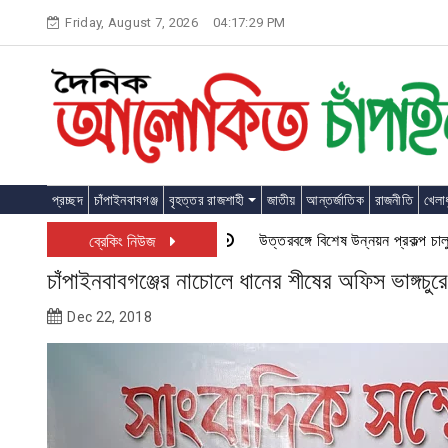
Skip
Friday, August 7, 2026
04:17:30 PM
to
content
প্রচ্ছদ
চাঁপাইনবাবগঞ্জ
বৃহত্তর রাজশাহী
জাতীয়
আন্তর্জাতিক
রাজনীতি
খেলাধ
উত্তরবঙ্গে বিশেষ উন্নয়ন প্রকল্প চালু হতে
ব্রেকিং নিউজ
চাঁপাইনবাবগঞ্জের নাচোলে ধানের শীষের অফিস ভাঙ্গচু
Dec 22, 2018