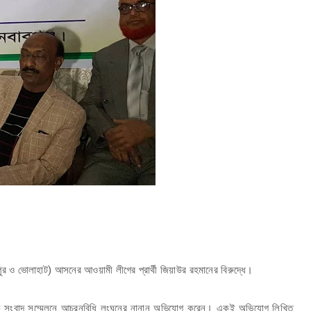
পুর ও ভোলাহাট) আসনের আওয়ামী লীগের প্রার্থী জিয়াউর রহমানের বিরুদ্ধে।
িটি এক সংবাদ সম্মেলনে আচরনবিধি লংঘনের নানান অভিযোগ করেন। একই অভিযোগ লিখিত