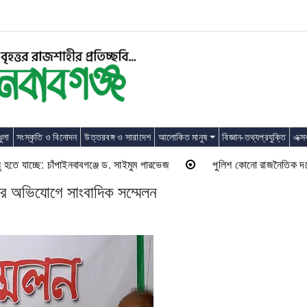
ুলা
সংস্কৃতি ও বিনোদন
উত্তরবঙ্গ ও সারাদেশ
আলোকিত মানুষ
বিজ্ঞান-তথ্যপ্রযুক্তি
এক্স
 যাচ্ছে: চাঁপাইনবাবগঞ্জে ড. সাইমুম পারভেজ
পুলিশ কোনো রাজনৈতিক দলের লাঠিয়া
রের অভিযোগে সাংবাদিক সম্মেলন