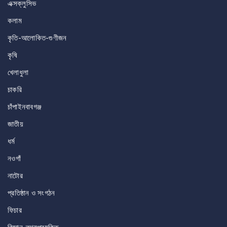
এক্সক্লুসিভ
কলাম
কৃতি-আলোকিত-গুণীজন
কৃষি
খেলাধুলা
চাকরি
চাঁপাইনবাবগঞ্জ
জাতীয়
ধর্ম
নওগাঁ
নাটোর
প্রতিষ্ঠান ও সংগঠন
ফিচার