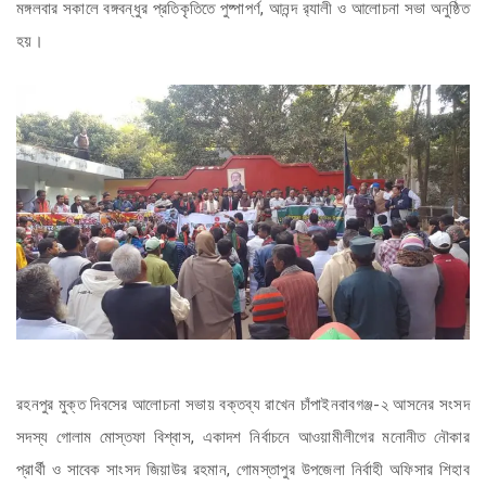
মঙ্গলবার সকালে বঙ্গবন্ধুর প্রতিকৃতিতে পুষ্পাপর্ণ, আনন্দ র‌্যালী ও আলোচনা সভা অনুষ্ঠিত
হয়।
রহনপুর মুক্ত দিবসের আলোচনা সভায় বক্তব্য রাখেন চাঁপাইনবাবগঞ্জ-২ আসনের সংসদ
সদস্য গোলাম মোস্তফা বিশ্বাস, একাদশ নির্বাচনে আওয়ামীলীগের মনোনীত নৌকার
প্রার্থী ও সাবেক সাংসদ জিয়াউর রহমান, গোমস্তাপুর উপজেলা নির্বাহী অফিসার শিহাব