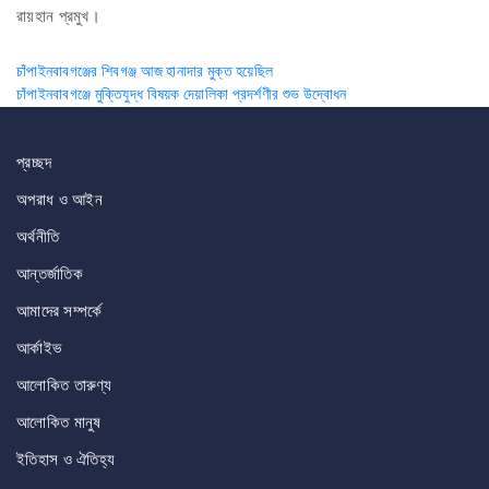
রায়হান প্রমুখ।
Post
চাঁপাইনবাবগঞ্জের শিবগঞ্জ আজ হানাদার মুক্ত হয়েছিল
চাঁপাইনবাবগঞ্জে মুক্তিযুদ্ধ বিষয়ক দেয়ালিকা প্রদর্শণীর শুভ উদ্বোধন
navigation
প্রচ্ছদ
অপরাধ ও আইন
অর্থনীতি
আন্তর্জাতিক
আমাদের সম্পর্কে
আর্কাইভ
আলোকিত তারুণ্য
আলোকিত মানুষ
ইতিহাস ও ঐতিহ্য