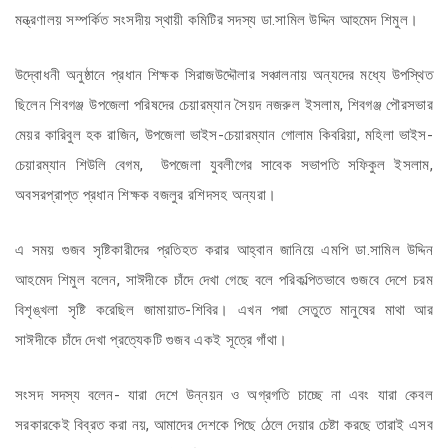
মন্ত্রণালয় সম্পর্কিত সংসদীয় স্থায়ী কমিটির সদস্য ডা.সামিল উদ্দিন আহমেদ শিমুল।
উদ্বোধনী অনুষ্ঠানে প্রধান শিক্ষক সিরাজউদ্দৌলার সঞ্চালনায় অন্যদের মধ্যে উপস্থিত
ছিলেন শিবগঞ্জ উপজেলা পরিষদের চেয়ারম্যান সৈয়দ নজরুল ইসলাম, শিবগঞ্জ পৌরসভার
মেয়র কারিবুল হক রাজিন, উপজেলা ভাইস-চেয়ারম্যান গোলাম কিবরিয়া, মহিলা ভাইস-
চেয়ারম্যান শিউলি বেগম, উপজেলা যুবলীগের সাবেক সভাপতি সফিকুল ইসলাম,
অবসরপ্রাপ্ত প্রধান শিক্ষক বজলুর রশিদসহ অন্যরা।
এ সময় গুজব সৃষ্টিকারীদের প্রতিহত করার আহ্বান জানিয়ে এমপি ডা.সামিল উদ্দিন
আহমেদ শিমুল বলেন, সাঈদীকে চাঁদে দেখা গেছে বলে পরিকল্পিতভাবে গুজবে দেশে চরম
বিশৃঙ্খলা সৃষ্টি করেছিল জামায়াত-শিবির। এখন পদ্মা সেতুতে মানুষের মাথা আর
সাঈদীকে চাঁদে দেখা প্রত্যেকটি গুজব একই সূত্রে গাঁথা।
সংসদ সদস্য বলেন- যারা দেশে উন্নয়ন ও অগ্রগতি চাচ্ছে না এবং যারা কেবল
সরকারকেই বিব্রত করা নয়, আমাদের দেশকে পিছে ঠেলে দেয়ার চেষ্টা করছে তারাই এসব