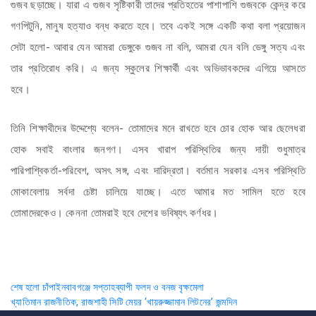
গুজব ছড়াচ্ছে। যারা এ গুজব সৃষ্টিকারী তাদের প্রতিহতের পাশাপাশি গুজবকে কেন্দ্র করে
গণপিটুনি, মানুষ হত্যাও বন্ধ করতে হবে। তবে একই সঙ্গে একটি কথা বলা প্রয়োজন
সেটা হলো- আবার যেন আমরা ডেঙ্গুকে গুজব না বলি, আমরা যেন বলি ডেঙ্গু সত্য এবং
তার প্রতিরোধ করি। এ জন্য স্কুলের শিক্ষার্থী এবং অভিভাবকদের এগিয়ে আসতে
হবে।
তিনি শিক্ষাথীদের উদ্দেশ্যে বলেন- তোমাদের মনে রাখতে হবে চোর হোক আর ছেলেধরা
হোক সবাই বাংলার জনগণ। এসব খারাপ পরিস্থিতির জন্য দায়ী শুধুমাত্র
পারিপাশ্বিকর্তা-পরিবেশ, অসৎ সঙ্গ, এবং দারিদ্রতা। বর্তমান সরকার এসব পরিস্থিতি
মোকাবেলায় সর্বদা চেষ্টা চালিয়ে যাচ্ছে। এতে আমার মত সামিল হতে হবে
তোমাদেরকেও। কেননা তোমরাই হবে দেশের ভবিষ্যৎ কর্ণধর।
Post
শেষ হলো চাঁপাইনবাবগঞ্জে সপ্তাহব্যাপী ফলদ ও বনজ বৃক্ষমেলা
খ্যাতিমান রাজনীতিক, রাজশাহী সিটি মেয়র ‘খায়রুজ্জামান লিটনের’ জন্মদিন