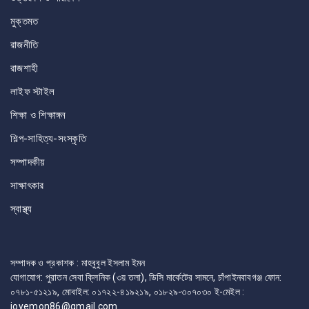
মুক্তমত
রাজনীতি
রাজশাহী
লাইফ স্টাইল
শিক্ষা ও শিক্ষাঙ্গন
শিল্প-সাহিত্য-সংস্কৃতি
সম্পাদকীয়
সাক্ষাৎকার
স্বাস্থ্য
সম্পাদক ও প্রকাশক : মাহবুবুল ইসলাম ইমন
যোগাযোগ: পুরাতন সেবা ক্লিনিক (৩য় তলা), ডিসি মার্কেটের সামনে, চাঁপাইনবাবগঞ্জ ফোন:
০৭৮১-৫১২১৯, মোবাইল: ০১৭২২-৪১৯২১৯, ০১৮২৯-৩০৭০৩০ ই-মেইল :
joyemon86@gmail.com