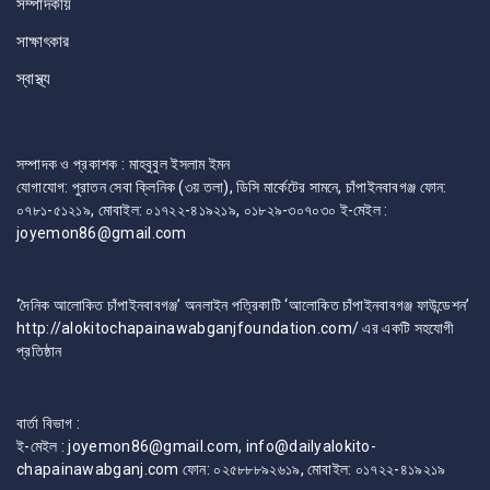
সম্পাদকীয়
সাক্ষাৎকার
স্বাস্থ্য
সম্পাদক ও প্রকাশক : মাহবুবুল ইসলাম ইমন
যোগাযোগ: পুরাতন সেবা ক্লিনিক (৩য় তলা), ডিসি মার্কেটের সামনে, চাঁপাইনবাবগঞ্জ ফোন:
০৭৮১-৫১২১৯, মোবাইল: ০১৭২২-৪১৯২১৯, ০১৮২৯-৩০৭০৩০ ই-মেইল :
joyemon86@gmail.com
‘দৈনিক আলোকিত চাঁপাইনবাবগঞ্জ’ অনলাইন পত্রিকাটি ‘আলোকিত চাঁপাইনবাবগঞ্জ ফাউন্ডেশন’
http://alokitochapainawabganjfoundation.com/ এর একটি সহযোগী
প্রতিষ্ঠান
বার্তা বিভাগ :
ই-মেইল : joyemon86@gmail.com, info@dailyalokito-
chapainawabganj.com ফোন: ০২৫৮৮৮৯২৬১৯, মোবাইল: ০১৭২২-৪১৯২১৯