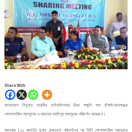
Share With
বাংলাদেশে নিযুক্ত ভারতীয় হাইকমিশনার রিভা গাঙ্গুলি দাস চাঁপাইনবাবগঞ্জের
সোনামসজিদ স্থলবন্দর ও ভারতের মহদিপুর স্থলবন্দর পরিদর্শন করেছেন।
মঙ্গলবার (২৩ জুলাই) দুপুরে বন্দরগুলো পরিদর্শনের পর তিনি সোনামসজিদ স্থলবন্দর