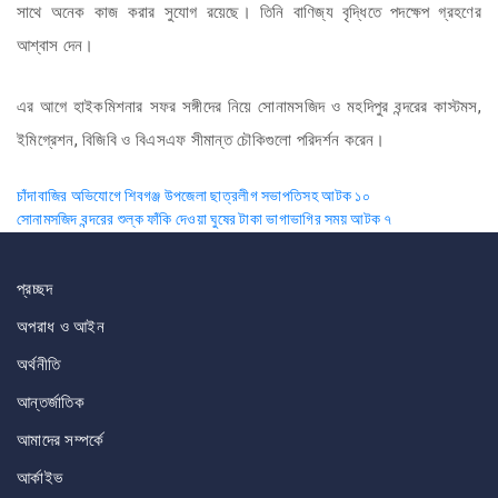
সাথে অনেক কাজ করার সুযোগ রয়েছে। তিনি বাণিজ্য বৃদ্ধিতে পদক্ষেপ গ্রহণের
আশ্বাস দেন।
এর আগে হাইকমিশনার সফর সঙ্গীদের নিয়ে সোনামসজিদ ও মহদিপুর বন্দরের কাস্টমস,
ইমিগ্রেশন, বিজিবি ও বিএসএফ সীমান্ত চৌকিগুলো পরিদর্শন করেন।
Post
চাঁদাবাজির অভিযোগে শিবগঞ্জ উপজেলা ছাত্রলীগ সভাপতিসহ আটক ১০
সোনামসজিদ বন্দরের শুল্ক ফাঁকি দেওয়া ঘুষের টাকা ভাগাভাগির সময় আটক ৭
navigation
প্রচ্ছদ
অপরাধ ও আইন
অর্থনীতি
আন্তর্জাতিক
আমাদের সম্পর্কে
আর্কাইভ