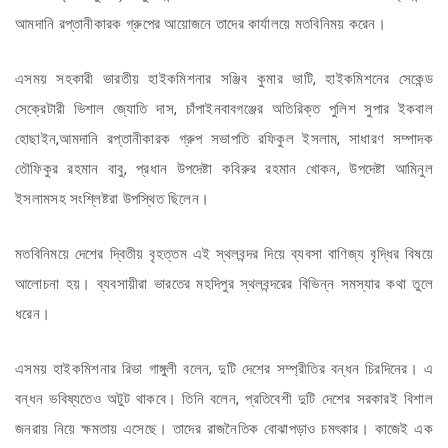
আমদানি রপ্তানীকারক গ্রুপের আয়োজনে তাদের কার্যালয়ে মতবিনিময় করেন।
এসময় সহকারী ভারতীয় হাইকমিশনার সঞ্জিব কুমার ভাটি, হাইকমিশনের সেকেন্ড
সেক্রেটারী ভিশাল জ্যোতি দাস, চাঁপাইনবাবগঞ্জের অতিরিক্ত পুলিশ সুপার ইকবাল
হোছাইন,আমদানি রপ্তানীকারক গ্রুপ সভাপতি রফিকুল ইসলাম, সাধারণ সম্পাদক
তৌফিকুর রহমান বাবু, প্রধান উপদেষ্টা কবিরুর রহমান খোকন, উপদেষ্টা আমিনুল
ইসলামসহ সংশ্লিষ্টরা উপস্থিত ছিলেন।
মতবিনিময়ে দেশের দ্বিতীয় বৃহত্তম এই স্থলবন্দর দিয়ে ব্যবসা বাণিজ্য বৃদ্ধির বিষয়ে
আলোচনা হয়। ব্যবসায়ীরা ভারতের মহদিপুর স্থলবন্দরের বিভিন্ন সমস্যার কথা তুলে
ধরেন।
এসময় হাইকমিশনার রিভা গাঙ্গুলী বলেন, দুটি দেশের সম্প্রীতির বন্ধন চিরদিনের। এ
বন্ধন ভবিষ্যতেও অটুট থাকবে। তিনি বলেন, প্রতিবেশী দুটি দেশের সরকারই বিশাল
জনরায় নিয়ে ক্ষমতায় এসেছে। তাদের রাজনৈতিক বোঝাপড়াও চমৎকার। কাজেই এক