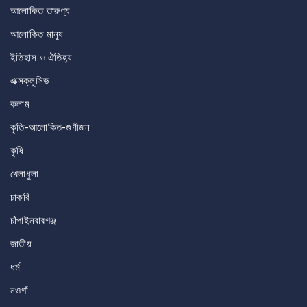
আলোকিত তারুণ্য
আলোকিত মানুষ
ইতিহাস ও ঐতিহ্য
এক্সক্লুসিভ
কলাম
কৃতি-আলোকিত-গুণীজন
কৃষি
খেলাধুলা
চাকরি
চাঁপাইনবাবগঞ্জ
জাতীয়
ধর্ম
নওগাঁ