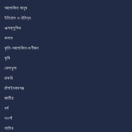
আলোকিত মানুষ
ইতিহাস ও ঐতিহ্য
এক্সক্লুসিভ
কলাম
কৃতি-আলোকিত-গুণীজন
কৃষি
খেলাধুলা
চাকরি
চাঁপাইনবাবগঞ্জ
জাতীয়
ধর্ম
নওগাঁ
নাটোর