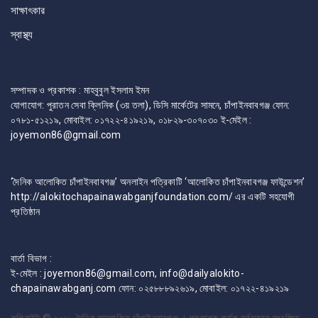
সাক্ষাৎকার
স্বাস্থ্য
সম্পাদক ও প্রকাশক : মাহবুবুল ইসলাম ইমন
যোগাযোগ: পুরাতন সেবা ক্লিনিক (৩য় তলা), ডিসি মার্কেটের সামনে, চাঁপাইনবাবগঞ্জ ফোন:
০৭৮১-৫১২১৯, মোবাইল: ০১৭২২-৪১৯২১৯, ০১৮২৯-৩০৭০৩০ ই-মেইল :
joyemon86@gmail.com
‘দৈনিক আলোকিত চাঁপাইনবাবগঞ্জ’ অনলাইন পত্রিকাটি ‘আলোকিত চাঁপাইনবাবগঞ্জ ফাউন্ডেশন’
http://alokitochapainawabganjfoundation.com/ এর একটি সহযোগী
প্রতিষ্ঠান
বার্তা বিভাগ :
ই-মেইল : joyemon86@gmail.com, info@dailyalokito-
chapainawabganj.com ফোন: ০২৫৮৮৮৯২৬১৯, মোবাইল: ০১৭২২-৪১৯২১৯