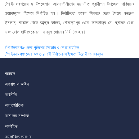
চাঁপাইনবাবগঞ্জের ৪ উপজেলায় আওয়ামীলীগের মনোনীত প্রার্থীগণ উপজেলা পরিষদের
চেয়ারম্যান হিসেবে নির্বাচিত হন। নির্বাচিতরা হলেন শিবগঞ্জ থেকে সৈয়দ নজরুল
ইসলাম, নাচোল থেকে আব্দুল কাদের, গোমস্তাপুর থেকে আলহাজ্ব মো. হুমায়ন রেজা
এবং ভোলাহাট থেকে মো. রাব্বুল হোসেন নির্বাচিত হন।
Post
চাঁপাইনবাবগঞ্জ জেলা পুলিশের ইফতার ও দোয়া মাহফিল
চাঁপাইনবাবগঞ্জ জেলা জাসদের নারী নির্যাতন-সহিংসতা বিরোধী মানববন্ধন
navigation
প্রচ্ছদ
অপরাধ ও আইন
অর্থনীতি
আন্তর্জাতিক
আমাদের সম্পর্কে
আর্কাইভ
আলোকিত তারুণ্য