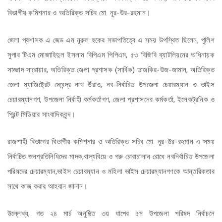
বিভাগীয় কমিশনার ও অতিরিক্ত সচিব মো. নূর-উর-রহমান।
জেলা প্রশাসক এ জেড এম নূরুল হকের সভাপতিত্বে এ সময় উপস্থিত ছিলেন, পুলিশ
সুপার টিএম মোজাহিদুল ইসলাম বিপিএম পিপিএম, ৫৩ বিজিবি ব্যাটলিয়নের অধিনায়ক
সাজ্জাদ সারোয়ার, অতিরিক্ত জেলা প্রশাসক (সার্বিক) তাজকির-উজ-জামান, অতিরিক্ত
জেলা ম্যাজিষ্ট্রেট দেবেন্দ্র নাথ উঁরাও, নব-নির্বাচিত উপজেলা চেয়ারম্যান ও ভাইস
চেয়ারম্যানগণ, উপজেলা নির্বাহী কর্মকর্তাগণ, জেলা প্রশাসনের কর্মকর্তা, ইলেকট্রনিক ও
প্রিন্ট মিডিয়ার সাংবাদিকবৃন্দ।
রাজশাহী বিভাগের বিভাগীয় কমিশনার ও অতিরিক্ত সচিব মো. নূর-উর-রহমান এ সময়
নির্বাচিত জনপ্রতিনিধিদের মাদক,বাল্যবিয়ে ও গরু চোরাচালান রোধে নবনির্বাচিত উপজেলা
পরিষদের চেয়ারম্যান,ভাইস চেয়ারম্যান ও মহিলা ভাইস চেয়ারম্যানগণকে আন্তরিকতার
সাথে কাজ করার আহবান জানান।
উল্লেখ্য, গত ২৪ মার্চ অনুষ্ঠিত ৩য় ধাপের ৫ম উপজেলা পরিষদ নির্বাচনে