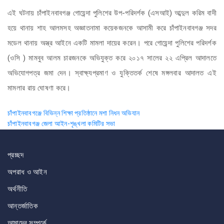
এই ঘটনায় চাঁপাইনবাবগঞ্জ গোয়েন্দা পুলিশের উপ-পরিদর্শক (এসআই) আব্দুল করিম বাদী
হয়ে থানায় শাহ আলমসহ অজ্ঞাতনামা কয়েকজনকে আসামী করে চাঁপাইনবাবগঞ্জ সদর
মডেল থানায় অস্ত্র আইনে একটি মামলা দায়ের করেন। পরে গোয়েন্দা পুলিশের পরিদর্শক
(ওসি ) মামবুব আলম চারজনকে অভিযুক্ত করে ২০১৭ সালের ২২ এপ্রিল আদালতে
অভিযোগপত্র জমা দেন। স্বাক্ষ্যপ্রমাণ ও যুক্তিতর্ক শেষে মঙ্গলবার আদালত এই
মামলার রায় ঘোষণা করে।
Post
চাঁপাইনবাবগঞ্জে বিভিন্ন শিক্ষা প্রতিষ্ঠানে মশা নিধন অভিযান
চাঁপাইনবাবগঞ্জ জেলা আইন-শৃঙ্খলা কমিটির সভা
navigation
প্রচ্ছদ
অপরাধ ও আইন
অর্থনীতি
আন্তর্জাতিক
আমাদের সম্পর্কে