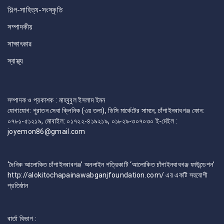
শিল্প-সাহিত্য-সংস্কৃতি
সম্পাদকীয়
সাক্ষাৎকার
স্বাস্থ্য
সম্পাদক ও প্রকাশক : মাহবুবুল ইসলাম ইমন
যোগাযোগ: পুরাতন সেবা ক্লিনিক (৩য় তলা), ডিসি মার্কেটের সামনে, চাঁপাইনবাবগঞ্জ ফোন:
০৭৮১-৫১২১৯, মোবাইল: ০১৭২২-৪১৯২১৯, ০১৮২৯-৩০৭০৩০ ই-মেইল :
joyemon86@gmail.com
‘দৈনিক আলোকিত চাঁপাইনবাবগঞ্জ’ অনলাইন পত্রিকাটি ‘আলোকিত চাঁপাইনবাবগঞ্জ ফাউন্ডেশন’
http://alokitochapainawabganjfoundation.com/ এর একটি সহযোগী
প্রতিষ্ঠান
বার্তা বিভাগ :