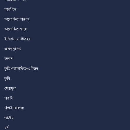
আর্কাইভ
আলোকিত তারুণ্য
আলোকিত মানুষ
ইতিহাস ও ঐতিহ্য
এক্সক্লুসিভ
কলাম
কৃতি-আলোকিত-গুণীজন
কৃষি
খেলাধুলা
চাকরি
চাঁপাইনবাবগঞ্জ
জাতীয়
ধর্ম