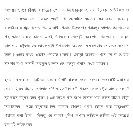
মঙ্গলবার দুপুরে চাঁপাইনবাবগঞ্জের স্পেশাল ট্রাইব্যুনাল-২ এর বিচারক অতিরিক্ত ও
জেলা দায়রাজজ মো. শওকত আলী এই আলোচিত মামলার রায় প্রদান করেন।
যাবজ্জীবন কারাদন্ডপ্রাপ্ত তিন আসামী শিবগঞ্জ উপজেলার শ্যামপুর গোপালনগর গ্রামের
শাহ আলম ওরফে আলম, একই উপজেলার তেলপুটি লম্বাপাড়া গ্রামের মো. আবুল
কালাম ও চট্রগ্রামের বোয়ালখালী উপজেলার আহল্লা সাধারপাড়ার মোহাম্মদ ওসমান
আলী। এদের মধ্যে ওসমান পলাতক রয়েছে। এছাড়া অভিযোগ প্রমাণিত না হওয়ায়
মামলার অপর আসামী সাইফুল ইসলাম কে বেকসুর খালাস দেওয়া হয়েছে।
২০১৬ সালের ২৪ অক্টোবর বিকেলে চাঁপাইনবাবগঞ্জ জেলা শহরের শংকরবাটি এলাকার
মোঃ শাহিনের বাড়িতে অভিযান চালিয়ে ২২টি বিদেশী পিস্তল, ১৩৬ রাউন্ড গুলি ও ৪৫ টি
ম্যাগজিন উদ্ধার করে পুলিশ। এর কয়েক মাস আগে আসামী শাহ আলম বাড়িটি ভাড়া
নিয়েছিলেন। অস্ত্র উদ্ধারের দিন বিকেলে ছাগলের একটি ট্রাকে করে অস্ত্রগুলো
পাচারের কথা ছিলো। কিন্তু এর আগেই পুলিশ সেখানে অভিযান চালিয়ে এই অস্ত্রের
চালানটি আটক করে।