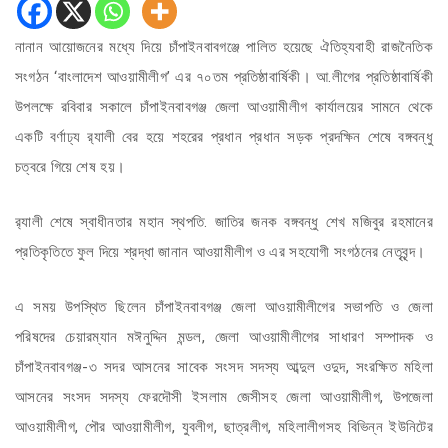
নানান আয়োজনের মধ্যে দিয়ে চাঁপাইনবাবগঞ্জে পালিত হয়েছে ঐতিহ্যবাহী রাজনৈতিক
সংগঠন ‘বাংলাদেশ আওয়ামীলীগ’ এর ৭০তম প্রতিষ্ঠাবার্ষিকী। আ.লীগের প্রতিষ্ঠাবার্ষিকী
উপলক্ষে রবিবার সকালে চাঁপাইনবাবগঞ্জ জেলা আওয়ামীলীগ কার্যালয়ের সামনে থেকে
একটি বর্ণাঢ্য র‌্যালী বের হয়ে শহরের প্রধান প্রধান সড়ক প্রদক্ষিন শেষে বঙ্গবন্ধু
চত্বরে গিয়ে শেষ হয়।
র‌্যালী শেষে স্বাধীনতার মহান স্থপতি. জাতির জনক বঙ্গবন্ধু শেখ মজিবুর রহমানের
প্রতিকৃতিতে ফুল দিয়ে শ্রদ্ধা জানান আওয়ামীলীগ ও এর সহযোগী সংগঠনের নেতৃবৃন্দ।
এ সময় উপস্থিত ছিলেন চাঁপাইনবাবগঞ্জ জেলা আওয়ামীলীগের সভাপতি ও জেলা
পরিষদের চেয়ারম্যান মঈনুদ্দিন মন্ডল, জেলা আওয়ামীলীগের সাধারণ সম্পাদক ও
চাঁপাইনবাবগঞ্জ-৩ সদর আসনের সাবেক সংসদ সদস্য আব্দুল ওদুদ, সংরক্ষিত মহিলা
আসনের সংসদ সদস্য ফেরদৌসী ইসলাম জেসীসহ জেলা আওয়ামীলীগ, উপজেলা
আওয়ামীলীগ, পৌর আওয়ামীলীগ, যুবলীগ, ছাত্রলীগ, মহিলালীগসহ বিভিন্ন ইউনিটের