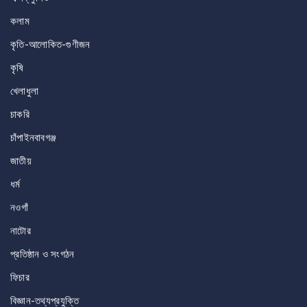
কলাম
কৃতি-আলোকিত-গুণীজন
কৃষি
খেলাধুলা
চাকরি
চাঁপাইনবাবগঞ্জ
জাতীয়
ধর্ম
নওগাঁ
নাটোর
প্রতিষ্ঠান ও সংগঠন
ফিচার
বিজ্ঞান-তথ্যপ্রযুক্তি