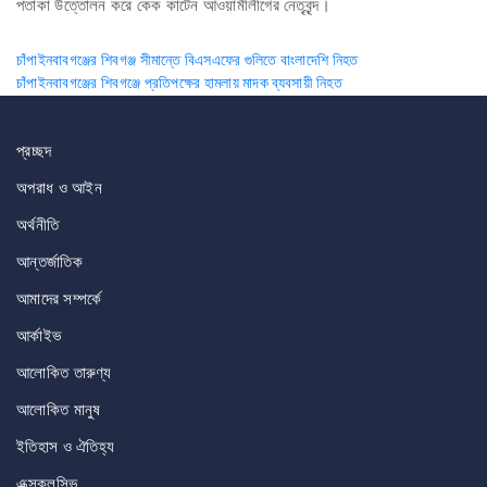
পতাকা উত্তোলন করে কেক কাটেন আওয়ামীলীগের নেতৃবৃন্দ।
Post
চাঁপাইনবাবগঞ্জের শিবগঞ্জ সীমান্তে বিএসএফের গুলিতে বাংলাদেশি নিহত
চাঁপাইনবাবগঞ্জের শিবগঞ্জে প্রতিপক্ষের হামলায় মাদক ব্যবসায়ী নিহত
navigation
প্রচ্ছদ
অপরাধ ও আইন
অর্থনীতি
আন্তর্জাতিক
আমাদের সম্পর্কে
আর্কাইভ
আলোকিত তারুণ্য
আলোকিত মানুষ
ইতিহাস ও ঐতিহ্য
এক্সক্লুসিভ