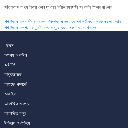
ক্ষতিগ্রস্থ না হয় কিংবা কোন সাধারণ নিরীহ ব্যবসায়ী হয়রানীর শিকার না হোন।
Post
চাঁপাইনবাবগঞ্জে অর্থনৈতিক অঞ্চল পরিদর্শন করলেন বাংলাদেশ অর্থনৈতিক অঞ্চলের চেয়ারম্যান
চাঁপাইনবাবগঞ্জে প্রয়াত যুবলীগ নেতা লালু ও জিয়া স্মরণে ইফতার মাহফিল
navigation
প্রচ্ছদ
অপরাধ ও আইন
অর্থনীতি
আন্তর্জাতিক
আমাদের সম্পর্কে
আর্কাইভ
আলোকিত তারুণ্য
আলোকিত মানুষ
ইতিহাস ও ঐতিহ্য