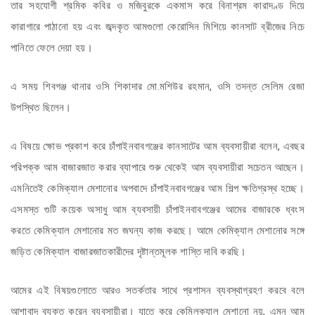
তার সহযোগী শ্রমিক কবির ও মজিবুরকে একমাস করে বিনাশ্রম কারাদণ্ড দিয়ে
কারাগারে পাঠানো হয় এবং জব্দকৃত আমগুলো কেরোসিন মিশিয়ে কানসাট ব্রীজের নিচে
পানিতে ফেলে দেয়া হয়।
এ সময় শিবগঞ্জ থানার ওসি শিকাদার মো.মশিউর রহমান, ওসি তদন্ত সেলিম রেজা
উপস্থিত ছিলেন।
এ বিষয়ে ক্ষোভ প্রকাশ করে চাঁপাইনবাবগঞ্জের কানসাটের আম ব্যবসায়ীরা বলেন, এবছর
পরিপক্ক আম বাজারজাত করার ব্যাপারে শুরু থেকেই আম ব্যবসায়ীরা সচেতন আছেন।
এমনিতেই কেমিক্যাল মেশানোর অপবাদে চাঁপাইনবাবগঞ্জের আম শিল্প ক্ষতিগ্রস্থ হচ্ছে।
এসমস্ত গুটি কয়েক অসাধু আম ব্যবসায়ী চাঁপাইনবাবগঞ্জের আমের বাজারকে ধ্বংস
করতে কেমিক্যাল মেশানোর মত জঘন্য কাজ করছে। আমে কেমিক্যাল মেশানোর সঙ্গে
জড়িত কেমিক্যাল বাজারজাতকারীদের দৃষ্টান্তমূলক শাস্তি দাবি করছি।
আমের এই বিষয়গুলোতে আরও সতর্কতার সাথে প্রশাসন ব্যবস্থাগ্রহণ করবে বলে
আশাবাদ ব্যক্ত করেন ব্যবসায়ীরা। যাতে করে কেমিলক্যাল মেশানো নয়, এমন আম