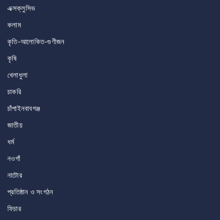
এক্সক্লুসিভ
কলাম
কৃতি-আলোকিত-গুণীজন
কৃষি
খেলাধুলা
চাকরি
চাঁপাইনবাবগঞ্জ
জাতীয়
ধর্ম
নওগাঁ
নাটোর
প্রতিষ্ঠান ও সংগঠন
ফিচার