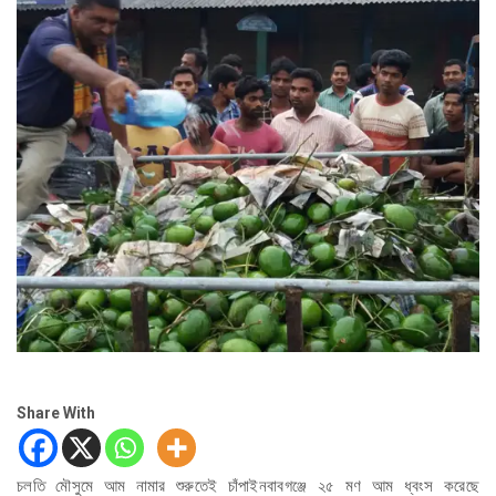
Share With
চলতি মৌসুমে আম নামার শুরুতেই চাঁপাইনবাবগঞ্জে ২৫ মণ আম ধ্বংস করেছে