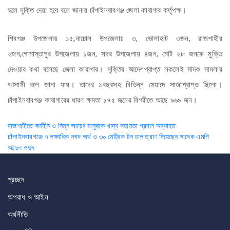
হলে মুক্তি দেয়া হবে বলে জানায় চাঁপাইনবাবগঞ্জ জেলা কারাগার কর্তৃপক্ষ।
শিবগঞ্জ উপজেলায় ১৫,নাচোল উপজেলায় ৩, ভোলাহাট ৩জন, রাজশাহীর
২জন,গোমাস্তাপুর উপজেলায় ১জন, সদর উপজেলায় ৪জন, মোট ২৮ জনকে মুক্তি
দেওয়ার কথা বলেছে জেলা কারাগার। মুক্তির আদেশপ্রাপ্ত সকলেই মাদক মামলার
আসামী বলে জানা যায়। তাদের ১বছরসহ বিভিন্ন মেয়াদে সাজাপ্রাপ্ত ছিলো।
চাঁপাইনবাবগঞ্জ কারাগারের ধারণ ক্ষমতা ১৭৫ জনের বিপরীতে আছে ৯৬৯ জন।
Post
রাজশাহীতে কর্মহীন ও নিম্ন আয়ের মানুষকে খাদ্য সহায়তা প্রদান অব্যাহত
চাঁপাইনবাবগঞ্জে ৭ লক্ষাধিক নগদ অর্থ ও ৩০ মেট্রিক টন চাল ত্রাণ দিয়েছেন সাবেক এমপি
navigation
আব্দুল ওদুদ
প্রচ্ছদ
অপরাধ ও আইন
অর্থনীতি