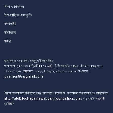
শিক্ষা ও শিক্ষাঙ্গন
শিল্প-সাহিত্য-সংস্কৃতি
সম্পাদকীয়
সাক্ষাৎকার
স্বাস্থ্য
সম্পাদক ও প্রকাশক : মাহবুবুল ইসলাম ইমন
যোগাযোগ: পুরাতন সেবা ক্লিনিক (৩য় তলা), ডিসি মার্কেটের সামনে, চাঁপাইনবাবগঞ্জ ফোন:
০৭৮১-৫১২১৯, মোবাইল: ০১৭২২-৪১৯২১৯, ০১৮২৯-৩০৭০৩০ ই-মেইল :
joyemon86@gmail.com
‘দৈনিক আলোকিত চাঁপাইনবাবগঞ্জ’ অনলাইন পত্রিকাটি ‘আলোকিত চাঁপাইনবাবগঞ্জ ফাউন্ডেশন’
http://alokitochapainawabganjfoundation.com/ এর একটি সহযোগী
প্রতিষ্ঠান