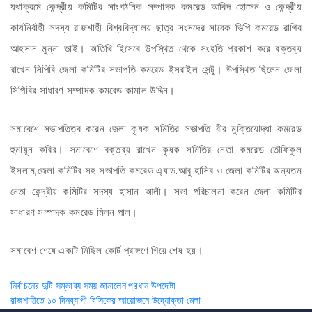
যথাক্রমে কেন্দ্রীয় কমিটির সাংগঠনিক সম্পাদক কমরেড আবিদ হোসেন ও কেন্দ্রীয়
কার্যনির্বাহী সদস্য রাজশাহী বিশ্ববিদ্যালয় ছাত্র সংসদের সাবেক ভিপি কমরেড রাগিব
আহসান মুন্না ভাই। অতিথি হিসেবে উপস্থিত থেকে সংহতি প্রকাশ করে বক্তব্য
রাখেন সিপিবি জেলা কমিটির সভাপতি কমরেড ইসরাইল সেন্টু। উপস্থিত ছিলেন জেলা
সিপিবির সাধারণ সম্পাদক কমরেড কামাল উদ্দিন।
সমাবেশে সভাপতিত্ব করেন জেলা কৃষক সমিতির সভাপতি বীর মুক্তিযোদ্ধা কমরেড
হুমায়ূন কবির। সমাবেশে বক্তব্য রাখেন কৃষক সমিতির নেতা কমরেড তৌফিকুল
ইসলাম,জেলা কমিটির সহ সভাপতি কমরেড এ্যাড.আবু হাসিব ও জেলা কমিটির অন্যতম
নেতা কেন্দ্রীয় কমিটির সদস্য হাসান আলী। সভা পরিচালনা করেন জেলা কমিটির
সাধারণ সম্পাদক কমরেড মিলন পাল।
সমাবেশ শেষে একটি মিছিল কোর্ট প্রাঙ্গণে গিয়ে শেষ হয়।
Post
নির্বাচনের দুটি সম্ভাব্য সময় জানালেন প্রধান উপদেষ্টা
রাজশাহীতে ১০ দিনব্যাপী বিসিকের আয়োজনে উদ্যোক্তা মেলা