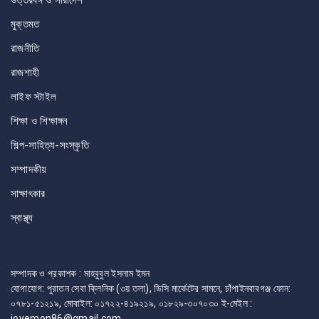
উত্তরবঙ্গ ও সারাদেশ
মুক্তমত
রাজনীতি
রাজশাহী
লাইফ স্টাইল
শিক্ষা ও শিক্ষাঙ্গন
শিল্প-সাহিত্য-সংস্কৃতি
সম্পাদকীয়
সাক্ষাৎকার
স্বাস্থ্য
সম্পাদক ও প্রকাশক : মাহবুবুল ইসলাম ইমন
যোগাযোগ: পুরাতন সেবা ক্লিনিক (৩য় তলা), ডিসি মার্কেটের সামনে, চাঁপাইনবাবগঞ্জ ফোন:
০৭৮১-৫১২১৯, মোবাইল: ০১৭২২-৪১৯২১৯, ০১৮২৯-৩০৭০৩০ ই-মেইল :
joyemon86@gmail.com