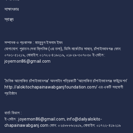
সাক্ষাৎকার
স্বাস্থ্য
সম্পাদক ও প্রকাশক : মাহবুবুল ইসলাম ইমন
যোগাযোগ: পুরাতন সেবা ক্লিনিক (৩য় তলা), ডিসি মার্কেটের সামনে, চাঁপাইনবাবগঞ্জ ফোন:
০৭৮১-৫১২১৯, মোবাইল: ০১৭২২-৪১৯২১৯, ০১৮২৯-৩০৭০৩০ ই-মেইল :
joyemon86@gmail.com
‘দৈনিক আলোকিত চাঁপাইনবাবগঞ্জ’ অনলাইন পত্রিকাটি ‘আলোকিত চাঁপাইনবাবগঞ্জ ফাউন্ডেশন’
http://alokitochapainawabganjfoundation.com/ এর একটি সহযোগী
প্রতিষ্ঠান
বার্তা বিভাগ :
ই-মেইল : joyemon86@gmail.com, info@dailyalokito-
chapainawabganj.com ফোন: ০২৫৮৮৮৯২৬১৯, মোবাইল: ০১৭২২-৪১৯২১৯