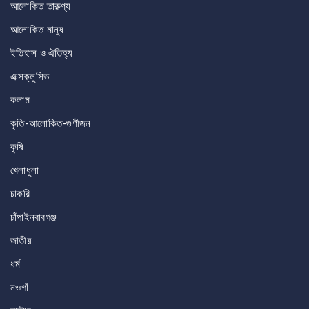
আলোকিত তারুণ্য
আলোকিত মানুষ
ইতিহাস ও ঐতিহ্য
এক্সক্লুসিভ
কলাম
কৃতি-আলোকিত-গুণীজন
কৃষি
খেলাধুলা
চাকরি
চাঁপাইনবাবগঞ্জ
জাতীয়
ধর্ম
নওগাঁ