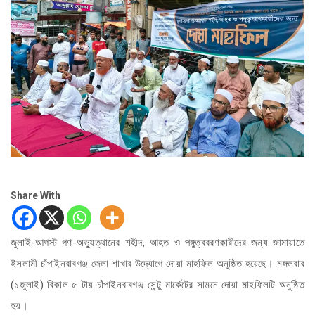
Share With
জুলাই-আগস্ট গণ-অভ্যুত্থানের শহীদ, আহত ও পঙ্গুত্ববরণকারীদের জন্য জামায়াতে
ইসলামী চাঁপাইনবাবগঞ্জ জেলা শাখার উদ্যোগে দোয়া মাহফিল অনুষ্ঠিত হয়েছে। মঙ্গলবার
(১জুলাই) বিকাল ৫ টায় চাঁপাইনবাবগঞ্জ সেন্টু মার্কেটের সামনে দোয়া মাহফিলটি অনুষ্ঠিত
হয়।