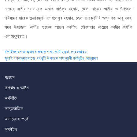
নায়েবে আমীর ও সাবেক এমপি লতিফুর রহমান, জেলা নায়েবে আমীর ও উপজেলা
পরিষদের সাবেক চেয়ারম্যান মোখলেসুর রহমান, জেলা সেক্রেটারি অধ্যাপক আবু বকর,
সদর উপজেলা আমীর হাফেজ আব্দুল আলীম, পৌরসভার নায়েবে আমীর শফীক
এনায়েতুল্লাহ।
Post
চাঁপাইনবাবগঞ্জে ভ্যান চালককে গলা কেটে হত্যা, গ্রেফতার ৩
জুলাই গণঅভ্যুত্থানের বর্ষপূর্তি উপলক্ষে মাসব্যাপী কর্মসূচির উদ্বোধন
navigation
প্রচ্ছদ
অপরাধ ও আইন
অর্থনীতি
আন্তর্জাতিক
আমাদের সম্পর্কে
আর্কাইভ