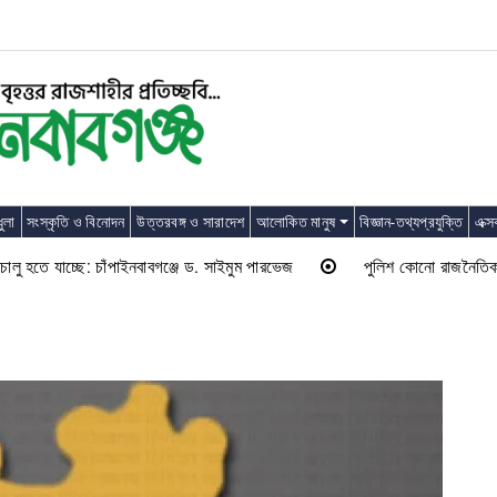
ুলা
সংস্কৃতি ও বিনোদন
উত্তরবঙ্গ ও সারাদেশ
আলোকিত মানুষ
বিজ্ঞান-তথ্যপ্রযুক্তি
এক্স
হতে যাচ্ছে: চাঁপাইনবাবগঞ্জে ড. সাইমুম পারভেজ
পুলিশ কোনো রাজনৈতিক দলের লাঠ