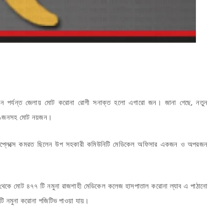
খন পর্যন্ত জেলায় মোট করোনা রোগী সনাক্ত হলো এগারো জন। জানা গেছে, নতুন
জে ১জনসহ মোট নয়জন।
 কমপ্লেক্সে কমরত ছিলেন উপ সহকারী কমিউনিটি মেডিকেল অফিসার একজন ও অপরজন
গঞ্জ থেকে মোট ৪৭৭ টি নমুনা রাজশাহী মেডিকেল কলেজ হাসপাতাল করোনা ল্যাব এ পাঠানো
টি নমুনা করোনা পজিটিভ পাওয়া যায়।