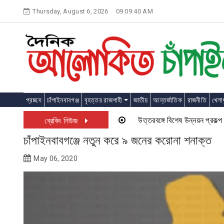
Skip
Thursday, August 6, 2026
09:09:40 AM
to
content
প্রচ্ছদ
চাঁপাইনবাবগঞ্জ
বৃহত্তর রাজশাহী
জাতীয়
আন্তর্জাতিক
রাজনীতি
খেলাধ
উত্তরবঙ্গে বিশেষ উন্নয়ন প্রকল্প চালু 
ব্রেকিং নিউজ
চাঁপাইনবাবগঞ্জে নতুন করে ৯ জনের করোনা শনাক্ত
May 06, 2020