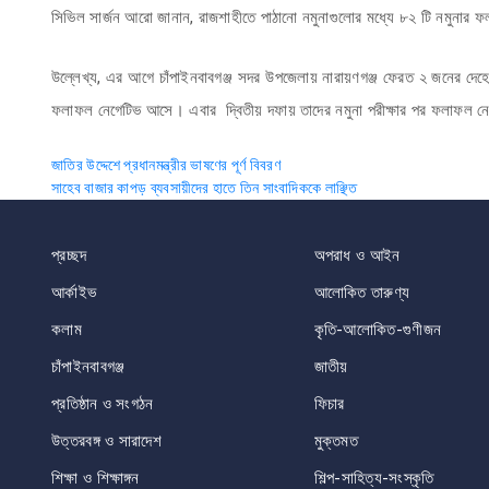
সিভিল সার্জন আরো জানান, রাজশাহীতে পাঠানো নমুনাগুলোর মধ্যে ৮২ টি নমুনার 
উল্লেখ্য, এর আগে চাঁপাইনবাবগঞ্জ সদর উপজেলায় নারায়ণগঞ্জ ফেরত ২ জনের দেহে 
ফলাফল নেগেটিভ আসে। এবার দ্বিতীয় দফায় তাদের নমুনা পরীক্ষার পর ফলাফল নে
Post
জাতির উদ্দেশে প্রধানমন্ত্রীর ভাষণের পূর্ণ বিবরণ
সাহেব বাজার কাপড় ব্যবসায়ীদের হাতে তিন সাংবাদিককে লাঞ্ছিত
navigation
প্রচ্ছদ
অপরাধ ও আইন
আর্কাইভ
আলোকিত তারুণ্য
কলাম
কৃতি-আলোকিত-গুণীজন
চাঁপাইনবাবগঞ্জ
জাতীয়
প্রতিষ্ঠান ও সংগঠন
ফিচার
উত্তরবঙ্গ ও সারাদেশ
মুক্তমত
শিক্ষা ও শিক্ষাঙ্গন
শিল্প-সাহিত্য-সংস্কৃতি