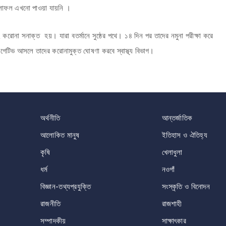
ফলাফল এখনো পাওয়া যায়নি ।
করোনা সনাক্ত হয়। যারা বতর্মানে সুষ্ঠের পথে। ১৪ দিন পর তাদের নমুনা পরীক্ষা করে
গেটিভ আসলে তাদের করোনামুক্ত ঘোষণা করবে স্বাস্থ্য বিভাগ।
অর্থনীতি
আন্তর্জাতিক
আলোকিত মানুষ
ইতিহাস ও ঐতিহ্য
কৃষি
খেলাধুলা
ধর্ম
নওগাঁ
বিজ্ঞান-তথ্যপ্রযুক্তি
সংস্কৃতি ও বিনোদন
রাজনীতি
রাজশাহী
সম্পাদকীয়
সাক্ষাৎকার