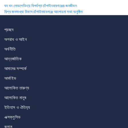
Post
ঘন ঘন লোডশেডিংয়ে বিপর্যস্ত চাঁপাইনবাবগঞ্জের জনজীবন
বিশ্ব জনসংখ্যা দিবসে চাঁপাইনবাবগঞ্জে আলোচনা সভা অনুষ্ঠিত
navigation
প্রচ্ছদ
অপরাধ ও আইন
অর্থনীতি
আন্তর্জাতিক
আমাদের সম্পর্কে
আর্কাইভ
আলোকিত তারুণ্য
আলোকিত মানুষ
ইতিহাস ও ঐতিহ্য
এক্সক্লুসিভ
কলাম