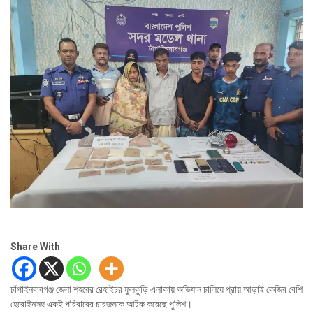
Share With
চাঁপাইনবাবগঞ্জ জেলা শহরের রেহাইচর ফুলকুড়ি এলাকায় অভিযান চালিয়ে প্রায় আড়াই কেজির বেশি
হেরোইনসহ একই পরিবারের চারজনকে আটক করেছে পুলিশ।