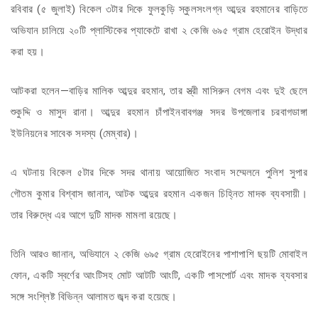
রবিবার (৫ জুলাই) বিকেল ৩টার দিকে ফুলকুড়ি স্কুলসংলগ্ন আব্দুর রহমানের বাড়িতে
অভিযান চালিয়ে ২০টি প্লাস্টিকের প্যাকেটে রাখা ২ কেজি ৬৯৫ গ্রাম হেরোইন উদ্ধার
করা হয়।
আটকরা হলেন—বাড়ির মালিক আব্দুর রহমান, তার স্ত্রী মাসিরুন বেগম এবং দুই ছেলে
শুকুদ্দি ও মাসুদ রানা। আব্দুর রহমান চাঁপাইনবাবগঞ্জ সদর উপজেলার চরবাগডাঙ্গা
ইউনিয়নের সাবেক সদস্য (মেম্বার)।
এ ঘটনায় বিকেল ৫টার দিকে সদর থানায় আয়োজিত সংবাদ সম্মেলনে পুলিশ সুপার
গৌতম কুমার বিশ্বাস জানান, আটক আব্দুর রহমান একজন চিহ্নিত মাদক ব্যবসায়ী।
তার বিরুদ্ধে এর আগে দুটি মাদক মামলা রয়েছে।
তিনি আরও জানান, অভিযানে ২ কেজি ৬৯৫ গ্রাম হেরোইনের পাশাপাশি ছয়টি মোবাইল
ফোন, একটি স্বর্ণের আংটিসহ মোট আটটি আংটি, একটি পাসপোর্ট এবং মাদক ব্যবসার
সঙ্গে সংশ্লিষ্ট বিভিন্ন আলামত জব্দ করা হয়েছে।