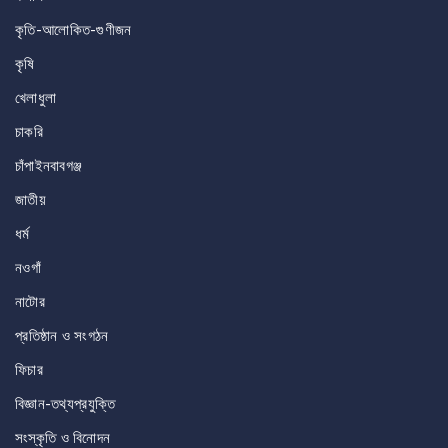
কৃতি-আলোকিত-গুণীজন
কৃষি
খেলাধুলা
চাকরি
চাঁপাইনবাবগঞ্জ
জাতীয়
ধর্ম
নওগাঁ
নাটোর
প্রতিষ্ঠান ও সংগঠন
ফিচার
বিজ্ঞান-তথ্যপ্রযুক্তি
সংস্কৃতি ও বিনোদন