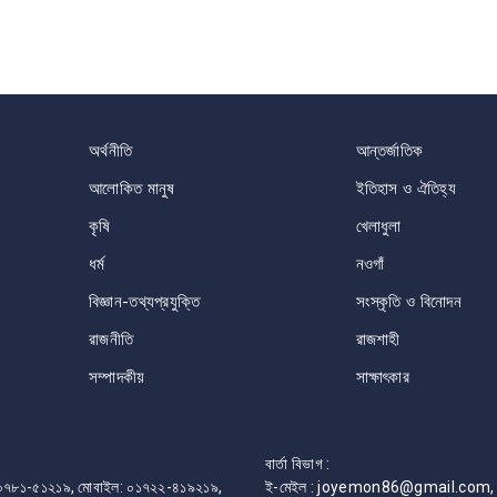
অর্থনীতি
আন্তর্জাতিক
আলোকিত মানুষ
ইতিহাস ও ঐতিহ্য
কৃষি
খেলাধুলা
ধর্ম
নওগাঁ
বিজ্ঞান-তথ্যপ্রযুক্তি
সংস্কৃতি ও বিনোদন
রাজনীতি
রাজশাহী
সম্পাদকীয়
সাক্ষাৎকার
বার্তা বিভাগ :
ফোন: ০৭৮১-৫১২১৯, মোবাইল: ০১৭২২-৪১৯২১৯,
ই-মেইল : joyemon86@gmail.com, 