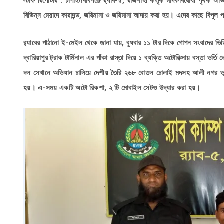
স্টাফ রিপোর্টার : চাঁপাইনবাবগঞ্জে র‌্যাব-৫, রাজশাহী কর্তৃক মাদকবিরোধী পৃথক
বিভিন্ন মেয়াদে কারাদন্ড, জরিমানা ও জরিমানা আদায় করা হয়। এদের কাছে বিপুল 
র‌্যাবের পাঠানো ই-মেইল থেকে জানা যায়, বুধবার ১১ টার দিকে গোপন সংবাদের ভি
দ্বারিয়াপুর ট্রাক টার্মিনাল এর পাঁকা রাস্তা দিয়ে ১ ব্যক্তি অটোরিক্সায় বস্তা ভর
দল সেখানে অভিযান চালিয়ে দেশীয় তৈরি ২৬৮ বোতল চোলাই মদসহ আলী নগর ভূ
হয়। এ-সময় একটি অটো রিকশা, ২ টি মোবাইল সেটও উদ্ধার করা হয়।