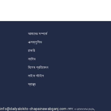
আমাদের সম্পর্কে
এক্সক্লুসিভ
চাকরি
নাটোর
বিশেষ প্রতিবেদন
লাইফ স্টাইল
স্বাস্থ্য
info@dailyalokito-chapainawabganj.com ফোন: ০২৫৮৮৮৯২৬১৯,