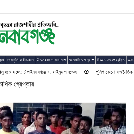
ুলা
সংস্কৃতি ও বিনোদন
উত্তরবঙ্গ ও সারাদেশ
আলোকিত মানুষ
বিজ্ঞান-তথ্যপ্রযুক্তি
এক্স
াচ্ছে: চাঁপাইনবাবগঞ্জে ড. সাইমুম পারভেজ
পুলিশ কোনো রাজনৈতিক দলের লাঠিয়াল 
তাধিক গ্রেপ্তার