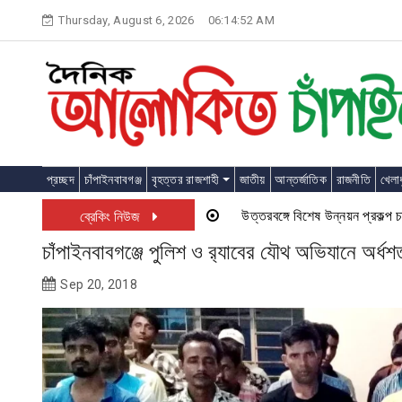
Skip
Thursday, August 6, 2026
06:14:53 AM
to
content
প্রচ্ছদ
চাঁপাইনবাবগঞ্জ
বৃহত্তর রাজশাহী
জাতীয়
আন্তর্জাতিক
রাজনীতি
খেলাধ
উত্তরবঙ্গে বিশেষ উন্নয়ন প্রকল্প চালু হতে য
ব্রেকিং নিউজ
চাঁপাইনবাবগঞ্জে পুলিশ ও র‌্যাবের যৌথ অভিযানে অর্ধশ
Sep 20, 2018