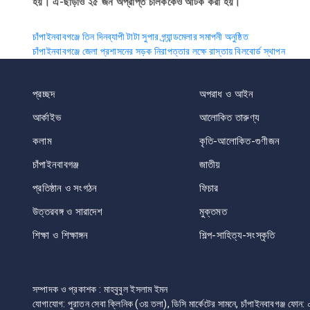
হয়। এ-ছাড়াও ২৫ জন অপ্রাপ্ত চালককেও আটক করা হয়।
Post
চাঁপাইনবাবগঞ্জে তিন দিনব্যাপী টাটা সুপার গ্র্যান্ডমেলার সমাপনী অনুষ্ঠিত
চাঁপাইনবাবগঞ্জে জেলা প্রশাসনের সড়ক নিরাপত্তার লক্ষে রাস্তায় বিলবোর্ড স্থাপন
navigation
প্রচ্ছদ
অপরাধ ও আইন
আর্কাইভ
আলোকিত তারুণ্য
কলাম
কৃতি-আলোকিত-গুণীজন
চাঁপাইনবাবগঞ্জ
জাতীয়
প্রতিষ্ঠান ও সংগঠন
ফিচার
উত্তরবঙ্গ ও সারাদেশ
মুক্তমত
শিক্ষা ও শিক্ষাঙ্গন
শিল্প-সাহিত্য-সংস্কৃতি
সম্পাদক ও প্রকাশক : মাহবুবুল ইসলাম ইমন
যোগাযোগ: পুরাতন সেবা ক্লিনিক (৩য় তলা), ডিসি মার্কেটের সামনে, চাঁপাইনবাবগঞ্জ 