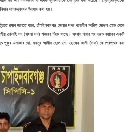
 অভিযানে ২৯ জন মাদকসেবী ও মাদক ব্যবসায়ীকে গ্রেপ্তার করা হয়েছে। গ্রেপ্তারকৃতদের
পরিমান মাদকদ্রব্যও উদ্ধার করা হয়।
ত্তিতে র‌্যাব জানতে পারে, চাঁপাইনবাবগঞ্জ জেলার সদর থানাধীন আরিফ মোড়ল মোড় থেকে
্তি দেশীয় চোলাই মদ (বাংলা মদ) শহরের দিকে যাচ্ছে। সংবাদ পাবার পর দ্রুত র‌্যাবের একটি
ত পুকুর এলাকার মো. মনসুর আলীর ছেলে মো. হোসেন আলী (৩৩) কে গ্রেপ্তার করা