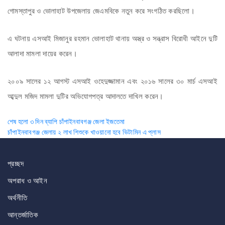
গোমস্তাপুর ও ভোলাহাট উপজেলায় জেএমবিকে নতুন করে সংগঠিত করছিলো।
এ ঘটনায় এসআই মিজানুর রহমান ভোলাহাট থানায় অস্ত্র ও সন্ত্রাস বিরোধী আইনে দুটি
আলাদা মামলা দায়ের করেন।
২০০৯ সালের ১২ আগস্ট এসআই ওহেদুজ্জামান এবং ২০১৬ সালের ৩০ মার্চ এসআই
আব্দুল মজিদ মামলা দুটির অভিযোগপত্র আদালতে দাখিল করেন।
Post
শেষ হলো ৩ দিন ব্যাপি চাঁপাইনবাবগঞ্জ জেলা ইজতেমা
চাঁপাইনবাবগঞ্জ জেলায় ২ লাখ শিশুকে খাওয়ানো হবে ভিটামিন এ প্লাস
navigation
প্রচ্ছদ
অপরাধ ও আইন
অর্থনীতি
আন্তর্জাতিক