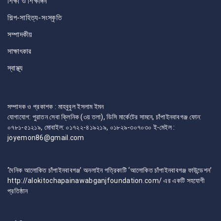
শিক্ষা ও শিক্ষাঙ্গন
শিল্প-সাহিত্য-সংস্কৃতি
সম্পাদকীয়
সাক্ষাৎকার
স্বাস্থ্য
সম্পাদক ও প্রকাশক : মাহবুবুল ইসলাম ইমন
যোগাযোগ: পুরাতন সেবা ক্লিনিক (৩য় তলা), ডিসি মার্কেটের সামনে, চাঁপাইনবাবগঞ্জ ফোন:
০৭৮১-৫১২১৯, মোবাইল: ০১৭২২-৪১৯২১৯, ০১৮২৯-৩০৭০৩০ ই-মেইল :
joyemon86@gmail.com
‘দৈনিক আলোকিত চাঁপাইনবাবগঞ্জ’ অনলাইন পত্রিকাটি ‘আলোকিত চাঁপাইনবাবগঞ্জ ফাউন্ডেশন’
http://alokitochapainawabganjfoundation.com/ এর একটি সহযোগী
প্রতিষ্ঠান