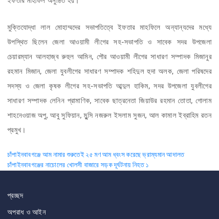
ইফতার মাহফিল অনুষ্ঠিত হয়।
মুক্তিযোদ্ধা লাল মোহাম্মদের সভাপতিত্বে ইফতার মাহফিলে অন্যান্যদের মধ্যে
উপস্থিত ছিলেন জেলা আওয়ামী লীগের সহ-সভাপতি ও সাবেক সদর উপজেলা
চেয়ারম্যান আলহাজ্ব রুহুল আমিন, পৌর আওয়ামী লীগের সাধারণ সম্পাদক মিজানুর
রহমান মিজান, জেলা যুবলীগের সাধারণ সম্পাদক শহিদুল হুদা অলক, জেলা পরিষদের
সদস্য ও জেলা কৃষক লীগের সহ-সভাপতি আব্দুল হাকিম, সদর উপজেলা যুবলীগের
সাধারণ সম্পাদক লেনিন প্রামাণিক, সাবেক ছাত্রনেতা জিয়াউর রহমান তোতা, গোলাম
শাহনেওয়াজ অপু, আবু সুফিয়ান, মুন্সি নজরুল ইসলাম সুজন, আল কামাল ইব্রাহিম রতন
প্রমুখ।
Post
চাঁপাইনবাবগঞ্জে আম নামার শুরুতেই ২৫ মণ আম ধ্বংস করেছে ভ্রাম্যমান আদালত
চাঁপাইনবাবগঞ্জের নাচোলের খোলসী বাজারে সড়ক দূর্ঘটনায় নিহত ১
navigation
প্রচ্ছদ
অপরাধ ও আইন