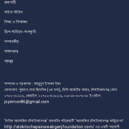
রাজশাহী
লাইফ স্টাইল
শিক্ষা ও শিক্ষাঙ্গন
শিল্প-সাহিত্য-সংস্কৃতি
সম্পাদকীয়
সাক্ষাৎকার
স্বাস্থ্য
সম্পাদক ও প্রকাশক : মাহবুবুল ইসলাম ইমন
যোগাযোগ: পুরাতন সেবা ক্লিনিক (৩য় তলা), ডিসি মার্কেটের সামনে, চাঁপাইনবাবগঞ্জ ফোন:
০৭৮১-৫১২১৯, মোবাইল: ০১৭২২-৪১৯২১৯, ০১৮২৯-৩০৭০৩০ ই-মেইল :
joyemon86@gmail.com
‘দৈনিক আলোকিত চাঁপাইনবাবগঞ্জ’ অনলাইন পত্রিকাটি ‘আলোকিত চাঁপাইনবাবগঞ্জ ফাউন্ডেশন’
http://alokitochapainawabganjfoundation.com/ এর একটি সহযোগী