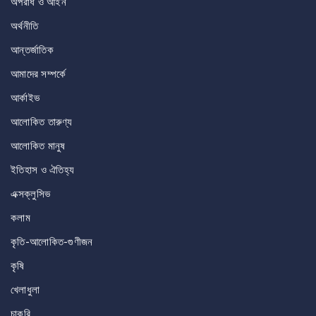
অপরাধ ও আইন
অর্থনীতি
আন্তর্জাতিক
আমাদের সম্পর্কে
আর্কাইভ
আলোকিত তারুণ্য
আলোকিত মানুষ
ইতিহাস ও ঐতিহ্য
এক্সক্লুসিভ
কলাম
কৃতি-আলোকিত-গুণীজন
কৃষি
খেলাধুলা
চাকরি