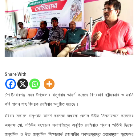
Share With
চাঁপাইনবাবগঞ্জ
সদর
উপজেলার
বালুগ্রাম
আদর্শ
কলেজে
বিশ্বকবি
রবীন্দ্রনাথ
ও
মরমি
কবি
লালন
শাহ
বিষয়ক
সেমিনার
অনুষ্ঠিত
হয়েছে।
রবিবার
সকালে
বালুগ্রাম
আদর্শ
কলেজে
অধ্যক্ষ
বেলাল
উদ্দীন
মিলনায়তনে
কলেজের
অধ্যক্ষ
মো.
মতিউর
রহমানের
সভাপতিত্বে
অনুষ্ঠিত
সেমিনারে
প্রধান
অতিথি
ছিলেন
মাধ্যমিক
ও
উচ্চ
মাধ্যমিক
শিক্ষাবোর্ড
রাজশাহীর
অবসরপ্রাপ্ত
চেয়ারম্যান
প্রফেসর