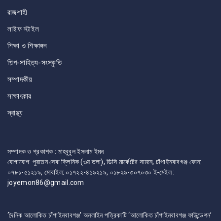
রাজশাহী
লাইফ স্টাইল
শিক্ষা ও শিক্ষাঙ্গন
শিল্প-সাহিত্য-সংস্কৃতি
সম্পাদকীয়
সাক্ষাৎকার
স্বাস্থ্য
সম্পাদক ও প্রকাশক : মাহবুবুল ইসলাম ইমন
যোগাযোগ: পুরাতন সেবা ক্লিনিক (৩য় তলা), ডিসি মার্কেটের সামনে, চাঁপাইনবাবগঞ্জ ফোন:
০৭৮১-৫১২১৯, মোবাইল: ০১৭২২-৪১৯২১৯, ০১৮২৯-৩০৭০৩০ ই-মেইল :
joyemon86@gmail.com
‘দৈনিক আলোকিত চাঁপাইনবাবগঞ্জ’ অনলাইন পত্রিকাটি ‘আলোকিত চাঁপাইনবাবগঞ্জ ফাউন্ডেশন’