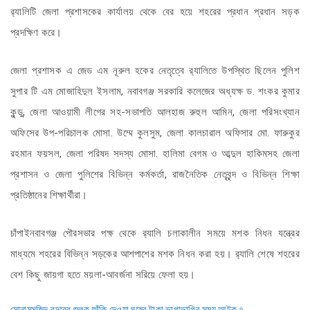
র‌্যালিটি জেলা প্রশাসকের কার্যালয় থেকে বের হয়ে শহরের প্রধান প্রধান সড়ক
প্রদক্ষিণ করে।
জেলা প্রশাসক এ জেড এম নূরুল হকের নেতৃত্বে র‌্যালিতে উপস্থিত ছিলেন পুলিশ
সুপার টি এম মোজাহিদুল ইসলাম, নবাবগঞ্জ সরকারি কলেজের অধ্যক্ষ ড. শংকর কুমার
কুন্ডু, জেলা আওয়ামী লীগের সহ-সভাপতি আলহাজ রুহুল আমিন, জেলা পরিসংখ্যান
অফিসের উপ-পরিচালক মোসা. উম্মে কুলসুম, জেলা কালচারাল অফিসার মো. ফারুকুর
রহমান ফয়সল, জেলা পরিষদ সদস্য মোসা. হালিমা বেগম ও আব্দুল হাকিমসহ জেলা
প্রশাসন ও জেলা পুলিশের বিভিন্ন কর্মকর্তা, রাজনৈতিক নেতৃবৃন্দ ও বিভিন্ন শিক্ষা
প্রতিষ্ঠানের শিক্ষার্থীরা।
চাঁপাইনবাবগঞ্জ পৌরসভার পক্ষ থেকে র‌্যালি চলাকালীন সময়ে মশক নিধন যন্ত্রের
মাধ্যমে শহরের বিভিন্ন সড়কের আশপাশের মশক নিধন করা হয়। র‌্যালি শেষে শহরের
বেশ কিছু জায়গা হতে ময়লা-আবর্জনা সরিয়ে ফেলা হয়।
সোনামসজিদ বন্দরের শুল্ক ফাঁকি দেওয়া ঘুষের টাকা ভাগাভাগির সময় আটক ৭