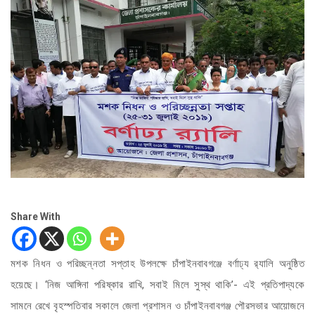
Share With
মশক নিধন ও পরিচ্ছন্নতা সপ্তাহ উপলক্ষে চাঁপাইনবাবগঞ্জে বর্ণাঢ্য র‌্যালি অনুষ্ঠিত
হয়েছে। ‘নিজ আঙ্গিনা পরিষ্কার রাখি, সবাই মিলে সুস্থ থাকি’- এই প্রতিপাদ্যকে
সামনে রেখে বৃহস্পতিবার সকালে জেলা প্রশাসন ও চাঁপাইনবাবগঞ্জ পৌরসভার আয়োজনে