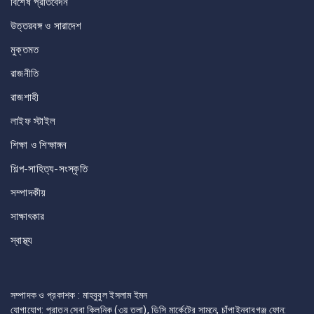
বিশেষ প্রতিবেদন
উত্তরবঙ্গ ও সারাদেশ
মুক্তমত
রাজনীতি
রাজশাহী
লাইফ স্টাইল
শিক্ষা ও শিক্ষাঙ্গন
শিল্প-সাহিত্য-সংস্কৃতি
সম্পাদকীয়
সাক্ষাৎকার
স্বাস্থ্য
সম্পাদক ও প্রকাশক : মাহবুবুল ইসলাম ইমন
যোগাযোগ: পুরাতন সেবা ক্লিনিক (৩য় তলা), ডিসি মার্কেটের সামনে, চাঁপাইনবাবগঞ্জ ফোন: