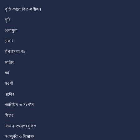
কৃতি-আলোকিত-গুণীজন
কৃষি
খেলাধুলা
চাকরি
চাঁপাইনবাবগঞ্জ
জাতীয়
ধর্ম
নওগাঁ
নাটোর
প্রতিষ্ঠান ও সংগঠন
ফিচার
বিজ্ঞান-তথ্যপ্রযুক্তি
সংস্কৃতি ও বিনোদন