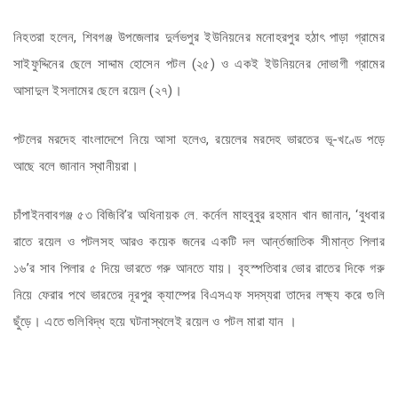
নিহতরা হলেন, শিবগঞ্জ উপজেলার দুর্লভপুর ইউনিয়নের মনোহরপুর হঠাৎ পাড়া গ্রামের
সাইফুদ্দিনের ছেলে সাদ্দাম হোসেন পটল (২৫) ও একই ইউনিয়নের দোভাগী গ্রামের
আসাদুল ইসলামের ছেলে রয়েল (২৭)।
পটলের মরদেহ বাংলাদেশে নিয়ে আসা হলেও, রয়েলের মরদেহ ভারতের ভূ-খণ্ডে পড়ে
আছে বলে জানান স্থানীয়রা।
চাঁপাইনবাবগঞ্জ ৫৩ বিজিবি’র অধিনায়ক লে. কর্নেল মাহবুবুর রহমান খান জানান, ‘বুধবার
রাতে রয়েল ও পটলসহ আরও কয়েক জনের একটি দল আর্ন্তজাতিক সীমান্ত পিলার
১৬’র সাব পিলার ৫ দিয়ে ভারতে গরু আনতে যায়। বৃহস্পতিবার ভোর রাতের দিকে গরু
নিয়ে ফেরার পথে ভারতের নূরপুর ক্যাম্পের বিএসএফ সদস্যরা তাদের লক্ষ্য করে গুলি
ছুঁড়ে। এতে গুলিবিদ্ধ হয়ে ঘটনাস্থলেই রয়েল ও পটল মারা যান ।