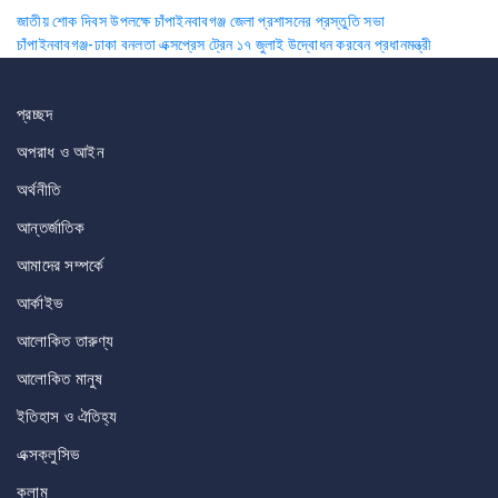
Post
জাতীয় শোক দিবস উপলক্ষে চাঁপাইনবাবগঞ্জ জেলা প্রশাসনের প্রস্তুতি সভা
চাঁপাইনবাবগঞ্জ-ঢাকা বনলতা এক্সপ্রেস ট্রেন ১৭ জুলাই উদ্বোধন করবেন প্রধানমন্ত্রী
navigation
প্রচ্ছদ
অপরাধ ও আইন
অর্থনীতি
আন্তর্জাতিক
আমাদের সম্পর্কে
আর্কাইভ
আলোকিত তারুণ্য
আলোকিত মানুষ
ইতিহাস ও ঐতিহ্য
এক্সক্লুসিভ
কলাম