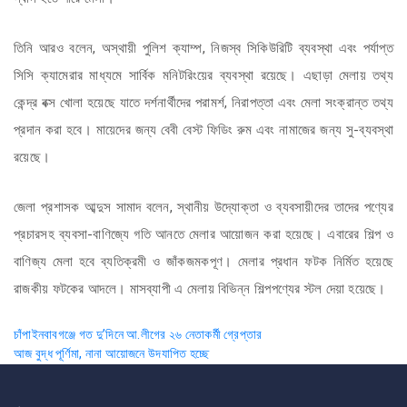
তিনি আরও বলেন, অস্থায়ী পুলিশ ক্যাম্প, নিজস্ব সিকিউরিটি ব্যবস্থা এবং পর্যাপ্ত
সিসি ক্যামেরার মাধ্যমে সার্বিক মনিটরিংয়ের ব্যবস্থা রয়েছে। এছাড়া মেলায় তথ্য
কেন্দ্র বক্স খোলা হয়েছে যাতে দর্শনার্থীদের পরামর্শ, নিরাপত্তা এবং মেলা সংক্রান্ত তথ্য
প্রদান করা হবে। মায়েদের জন্য বেবী বেস্ট ফিডিং রুম এবং নামাজের জন্য সু-ব্যবস্থা
রয়েছে।
জেলা প্রশাসক আব্দুস সামাদ বলেন, স্থানীয় উদ্যোক্তা ও ব্যবসায়ীদের তাদের পণ্যের
প্রচারসহ ব্যবসা-বাণিজ্যে গতি আনতে মেলার আয়োজন করা হয়েছে। এবারের শিল্প ও
বাণিজ্য মেলা হবে ব্যতিক্রমী ও জাঁকজমকপূণ। মেলার প্রধান ফটক নির্মিত হয়েছে
রাজকীয় ফটকের আদলে। মাসব্যাপী এ মেলায় বিভিন্ন শিল্পপণ্যের স্টল দেয়া হয়েছে।
Post
চাঁপাইনবাবগঞ্জে গত দু’দিনে আ.লীগের ২৬ নেতাকর্মী গ্রেপ্তার
আজ বুদ্ধ পূর্ণিমা, নানা আয়োজনে উদযাপিত হচ্ছে
navigation