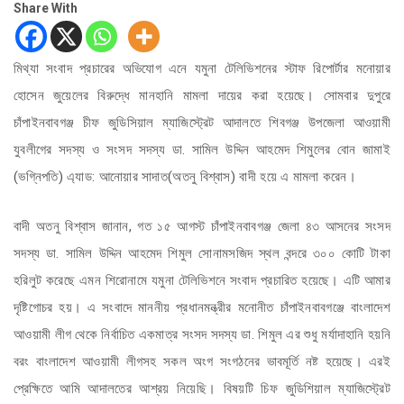
Share With
মিথ্যা সংবাদ প্রচারের অভিযোগ এনে যমুনা টেলিভিশনের স্টাফ রিপোর্টার মনোয়ার
হোসেন জুয়েলের বিরুদ্ধে মানহানি মামলা দায়ের করা হয়েছে। সোমবার দুপুরে
চাঁপাইনবাবগঞ্জ চীফ জুডিসিয়াল ম্যাজিস্ট্রেট আদালতে শিবগঞ্জ উপজেলা আওয়ামী
যুবলীগের সদস্য ও সংসদ সদস্য ডা. সামিল উদ্দিন আহমেদ শিমুলের বোন জামাই
(ভগ্নিপতি) এ্যাড: আনোয়ার সাদাত(অতনু বিশ্বাস) বাদী হয়ে এ মামলা করেন।
বাদী অতনু বিশ্বাস জানান, গত ১৫ আগস্ট চাঁপাইনবাবগঞ্জ জেলা ৪৩ আসনের সংসদ
সদস্য ডা. সামিল উদ্দিন আহমেদ শিমুল সোনামসজিদ স্থল বন্দরে ৩০০ কোটি টাকা
হরিলুট করেছে এমন শিরোনামে যমুনা টেলিভিশনে সংবাদ প্রচারিত হয়েছে। এটি আমার
দৃষ্টিগোচর হয়। এ সংবাদে মাননীয় প্রধানমন্ত্রীর মনোনীত চাঁপাইনবাবগঞ্জে বাংলাদেশ
আওয়ামী লীগ থেকে নির্বাচিত একমাত্র সংসদ সদস্য ডা. শিমুল এর শুধু মর্যাদাহানি হয়নি
বরং বাংলাদেশ আওয়ামী লীগসহ সকল অংগ সংগঠনের ভাবমূর্তি নষ্ট হয়েছে। এরই
প্রেক্ষিতে আমি আদালতের আশ্রয় নিয়েছি। বিষয়টি চিফ জুডিশিয়াল ম্যাজিস্ট্রেট