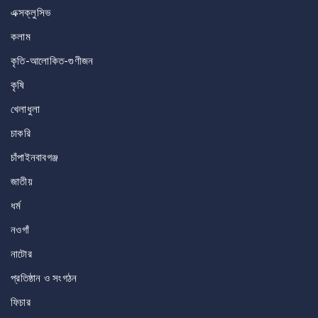
এক্সক্লুসিভ
কলাম
কৃতি-আলোকিত-গুণীজন
কৃষি
খেলাধুলা
চাকরি
চাঁপাইনবাবগঞ্জ
জাতীয়
ধর্ম
নওগাঁ
নাটোর
প্রতিষ্ঠান ও সংগঠন
ফিচার