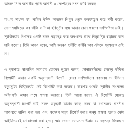
আমলে নিয়ে আসামীর প্রতি আগামী ৩ সেপ্টেম্বর সমন জারি করেছে।
অার সাংসদ ডা. সামিল উদ্দিন আহমেদ শিমুল প্রেস কনফারেন্স করে দাবী করেন,
সোনামসজিদের কর ফাঁকি বা টাকা হরিলুটের সঙ্গে আমার কোন ধরণের সংশ্লিষ্টতা নেই।
স্বাধীনতার বিপক্ষের একটি মহল ষড়যন্ত্র করে জনগনের মাঝে বিভ্রান্তি ছড়াচ্ছে বলে
দাবি করেন। তিনি আরও বলেন, আমি কখনও দুর্নীতি করিনি আর এটাকে প্রশ্রয়ও দেই
না।
এ ব্যাপারে সাংবাদিক মনোয়ার হোসেন জুয়েল বলেন, সোনামসজিদের রাজস্ব ফাঁকির
রিপোর্টটি আমার একটি অনুসন্ধানী রিপোর্ট। বন্দরে সংশ্লিষ্টদের বক্তব্য ও বিভিন্ন
ডকুুুুমেন্টের ভিত্তিতেই সেই রিপোর্টটি করা হয়েছে। তারপরে শুনেছি স্থানীয় সাংসদের
ভগ্নিপতি আমার নামে মামলা করেছে। তিনি আরো বলেন, ঐ রিপোর্টটি যেহেতু
অনুসন্ধানী রিপোর্ট তাই সকল ডকুমেন্ট আমার কাছে আছে যা যথাসময়ে মাননীয়
আদালতে হাজির করা হবে এবং শতভাগ সত্য রিপোর্ট করার জন্য মামলা হলেও সেটা
আইনিভাবেই মোকাবেলা করা হবে। আর সংবাদ সম্মেলনে উনারা যে বক্তব্য দিয়েছেন