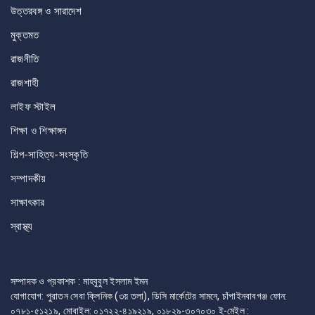
উত্তরবঙ্গ ও সারাদেশ
মুক্তমত
রাজনীতি
রাজশাহী
লাইফ স্টাইল
শিক্ষা ও শিক্ষাঙ্গন
শিল্প-সাহিত্য-সংস্কৃতি
সম্পাদকীয়
সাক্ষাৎকার
স্বাস্থ্য
সম্পাদক ও প্রকাশক : মাহবুবুল ইসলাম ইমন
যোগাযোগ: পুরাতন সেবা ক্লিনিক (৩য় তলা), ডিসি মার্কেটের সামনে, চাঁপাইনবাবগঞ্জ ফোন:
০৭৮১-৫১২১৯, মোবাইল: ০১৭২২-৪১৯২১৯, ০১৮২৯-৩০৭০৩০ ই-মেইল :