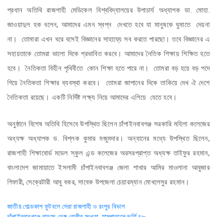
প্রধান অতিথি রাজশাহী মেডিকেল বিশ্ববিদ্যালয়ের উপাচার্য অধ্যাপক ডা. মোহা.
জাওয়াদুল হক বলেন, আমাদের এমন স্বপ্ন দেখতে হবে যা মানুষকে ঘুমাতে দেয়না
না। তোমারা এখন ঘরে বসেই বিজ্ঞানের সাহায্যে সব করতে পারছো। তবে বিজ্ঞানের এ
সহায়তাকে তোমরা ভালো দিকে প্রভাবিত করবে। আমাদের নৈতিক শিক্ষায় শিক্ষিত হতে
হবে। নৈতিকতা বিহীন পৃথিবীতে কোন শিক্ষা হতে পারে না। তোমরা বড় হয়ে বড় পদে
গিয়ে নৈতিকতা শিক্ষার ব্যবস্থা করবে। তোমরা জাপানের দিকে তাকিয়ে দেখ ঐ দেশে
নৈতিকতা রয়েছে। একটি নির্দিষ্ট লক্ষ্য নিয়ে আমাদের এগিয়ে যেতে হবে।
অনুষ্ঠানে বিশেষ অতিথি হিসেবে উপস্থিত ছিলেন চাঁপাইনবাবগঞ্জ সরকারি মহিলা কলেজের
অধ্যক্ষ অধ্যাপক ড. বিপ্লক কুমার মজুমদার। অন্যানের মধ্যে উপস্থিত ছিলেন,
রাজশাহী শিক্ষাবোর্ড মডেল স্কুল এন্ড কলেজের অরসরপ্রাপ্ত অধ্যক্ষ তাইফুর রহমান,
বাংলাদেশ জামায়াতে ইসলামী চাঁপাইনবাবগঞ্জ জেলা শাখার আমির মাওলানা আবুজার
গিফারী, সেক্রেটারী আবু বকর, সাবেক উপজেলা চেয়ারম্যান মোখলেসুর রহমান।
Post
জাতীয় গোল্ডকাপ ফুটবলে সেরা রাজশাহী ও রংপুর বিভাগ
চাঁপাইনবাবগঞ্জে বাড়ছে ডেঙ্গু রোগীর সংখ্যা, হাসপাতালে ভর্তি ৪৮