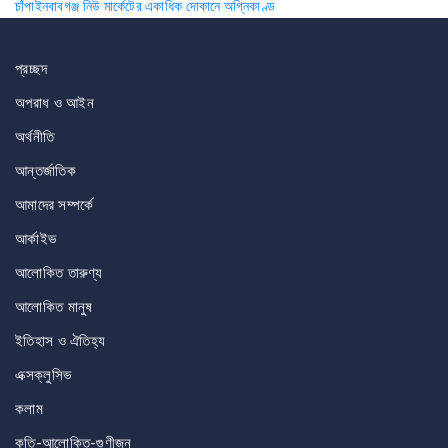
চাঁপাইনবাবগঞ্জ নিউ মার্কেটের একাধিক দোকানে অগ্নিকাণ্ড
navigation
প্রচ্ছদ
অপরাধ ও আইন
অর্থনীতি
আন্তর্জাতিক
আমাদের সম্পর্কে
আর্কাইভ
আলোকিত তারুণ্য
আলোকিত মানুষ
ইতিহাস ও ঐতিহ্য
এক্সক্লুসিভ
কলাম
কৃতি-আলোকিত-গুণীজন