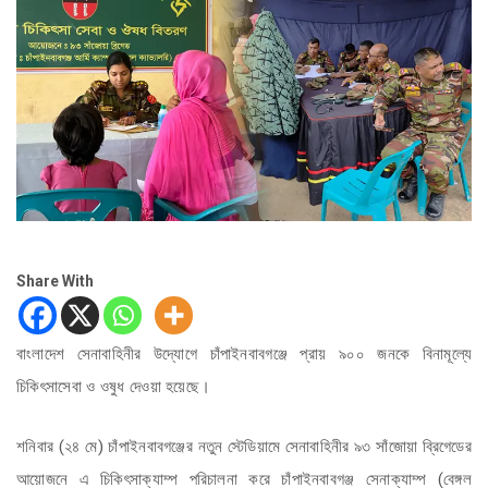
Share With
বাংলাদেশ সেনাবাহিনীর উদ্যোগে চাঁপাইনবাবগঞ্জে প্রায় ৯০০ জনকে বিনামূল্যে
চিকিৎসাসেবা ও ওষুধ দেওয়া হয়েছে।
শনিবার (২৪ মে) চাঁপাইনবাবগঞ্জের নতুন স্টেডিয়ামে সেনাবাহিনীর ৯৩ সাঁজোয়া ব্রিগেডের
আয়োজনে এ চিকিৎসাক্যাম্প পরিচালনা করে চাঁপাইনবাবগঞ্জ সেনাক্যাম্প (বেঙ্গল