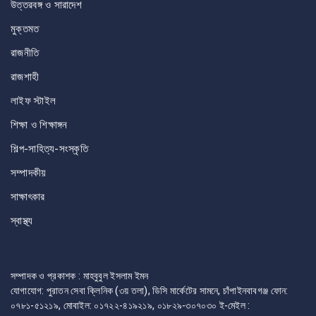
উত্তরবঙ্গ ও সারাদেশ
মুক্তমত
রাজনীতি
রাজশাহী
লাইফ স্টাইল
শিক্ষা ও শিক্ষাঙ্গন
শিল্প-সাহিত্য-সংস্কৃতি
সম্পাদকীয়
সাক্ষাৎকার
স্বাস্থ্য
সম্পাদক ও প্রকাশক : মাহবুবুল ইসলাম ইমন
যোগাযোগ: পুরাতন সেবা ক্লিনিক (৩য় তলা), ডিসি মার্কেটের সামনে, চাঁপাইনবাবগঞ্জ ফোন:
০৭৮১-৫১২১৯, মোবাইল: ০১৭২২-৪১৯২১৯, ০১৮২৯-৩০৭০৩০ ই-মেইল :