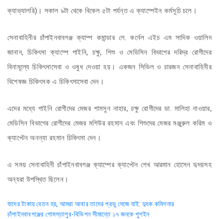
ক্যাভ্যালরি)। সকাল ৯টা থেকে বিকেল ৫টা পর্যন্ত এ ক্যাম্পেইন কর্মসূচি চলে।
সেনাবাহিনীর চাঁপাইনবাবগঞ্জ ক্যাম্প কমান্ডার লে. কর্নেল এইচ এম সাদিক ওয়ালিদ
জানান, চিকিৎসা ক্যাম্পে গাইনি, চক্ষু, শিশু ও মেডিসিন বিভাগের দরিদ্র রোগীদের
বিনামূল্যে চিকিৎসাসেবা ও ওষুধ দেওয়া হয়। একজন সিভিল ও চারজন সেনাবাহিনীর
বিশেষজ্ঞ চিকিৎসক এ চিকিৎসাসেবা দেন।
এদের মধ্যে গাইনি রোগীদের মেজর শামসুন নাহার, চক্ষু রোগীদের ডা. মালিহা নাওয়ার,
মেডিসিন বিভাগের রোগীদের মেজর মশিউর রহমান এবং শিশুদের মেজর মঞ্জুরুল করিম ও
ক্যাপ্টেন অনন্যা রহমান চিকিৎসা দেন।
এ সময় সেনাবাহিনী চাঁপাইনবাবগঞ্জ ক্যাম্পের ক্যাপ্টেন শেখ আরমান হোসেন হৃদয়সহ
অন্যরা উপস্থিত ছিলেন।
Post
যাদের টাকায় বেতন হয়, আমরা আবার তাদের প্রভু সেজে যাই: দুদক কমিশনার
চাঁপাইনবাবগঞ্জের গোমস্তাপুর-বিভিশন সীমান্তে ১৭ জনকে পুশইন