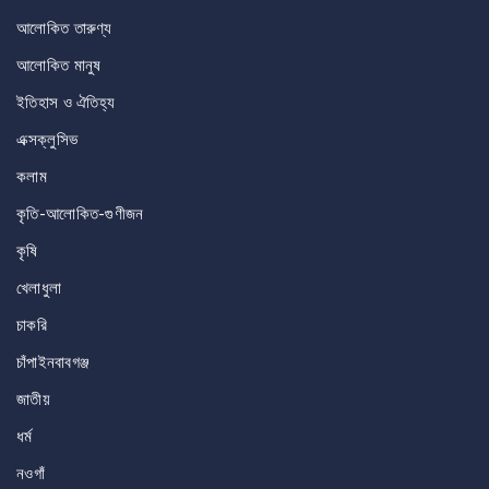
আলোকিত তারুণ্য
আলোকিত মানুষ
ইতিহাস ও ঐতিহ্য
এক্সক্লুসিভ
কলাম
কৃতি-আলোকিত-গুণীজন
কৃষি
খেলাধুলা
চাকরি
চাঁপাইনবাবগঞ্জ
জাতীয়
ধর্ম
নওগাঁ