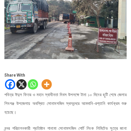
Share With
পবিত্র ঈদুল ফিতর ও মহান স্বাধীনতা দিবস উপলক্ষে টানা ১০ দিনের ছুটি শেষে জেলার
শিবগঞ্জ উপজেলায় অবস্থিত সোনামসজিদ স্থলবন্দরে আমদানি-রপ্তানি কার্যক্রম শুরু
হয়েছে।
বন্দর পরিচালনকারী প্রতিষ্ঠান পানামা সোনামসজিদ পোর্ট লিংক লিমিটেড সূত্রে জানা