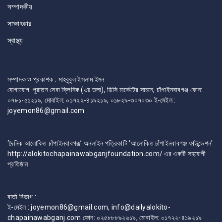
সম্পাদকীয়
সাক্ষাৎকার
স্বাস্থ্য
সম্পাদক ও প্রকাশক : মাহবুবুল ইসলাম ইমন
যোগাযোগ: পুরাতন সেবা ক্লিনিক (৩য় তলা), ডিসি মার্কেটের সামনে, চাঁপাইনবাবগঞ্জ ফোন:
০৭৮১-৫১২১৯, মোবাইল: ০১৭২২-৪১৯২১৯, ০১৮২৯-৩০৭০৩০ ই-মেইল :
joyemon86@gmail.com
‘দৈনিক আলোকিত চাঁপাইনবাবগঞ্জ’ অনলাইন পত্রিকাটি ‘আলোকিত চাঁপাইনবাবগঞ্জ ফাউন্ডেশন’
http://alokitochapainawabganjfoundation.com/ এর একটি সহযোগী
প্রতিষ্ঠান
বার্তা বিভাগ :
ই-মেইল : joyemon86@gmail.com, info@dailyalokito-
chapainawabganj.com ফোন: ০২৫৮৮৮৯২৬১৯, মোবাইল: ০১৭২২-৪১৯২১৯