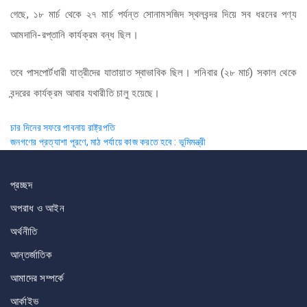
গেছে, ১৮ মার্চ থেকে ২৭ মার্চ পর্যন্ত সোনামসজিদ স্থলবন্দর দিয়ে সব ধরনের পণ্য
আমদানি-রপ্তানি কার্যক্রম বন্ধ ছিল।
তবে পাসপোর্টধারী যাত্রীদের যাতায়াত স্বাভাবিক ছিল। শনিবার (২৮ মার্চ) সকাল থেকে
বন্দরের কার্যক্রম আবার যথারীতি চালু হয়েছে।
Post
চার দিনের সফরে পাবনায় রাষ্ট্রপতি
জনগণের প্রত্যাশা পূরণে, মাঠ পর্যায়ে কাজ করতে হবে : ভূমিমন্ত্রী
navigation
প্রচ্ছদ
অপরাধ ও আইন
অর্থনীতি
আন্তর্জাতিক
আমাদের সম্পর্কে
আর্কাইভ