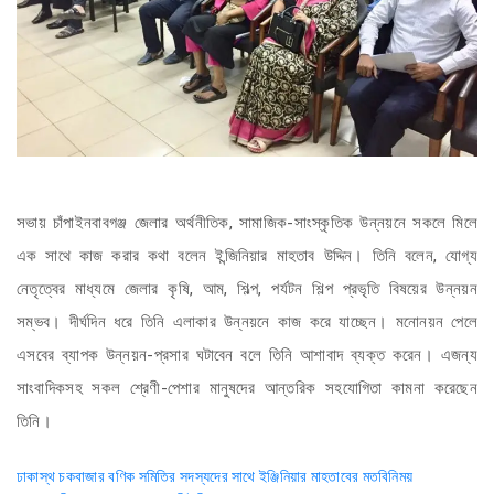
সভায় চাঁপাইনবাবগঞ্জ জেলার অর্থনীতিক, সামাজিক-সাংস্কৃতিক উন্নয়নে সকলে মিলে
এক সাথে কাজ করার কথা বলেন ইন্জিনিয়ার মাহতাব উদ্দিন। তিনি বলেন, যোগ্য
নেতৃত্বের মাধ্যমে জেলার কৃষি, আম, শিল্প, পর্যটন শিল্প প্রভৃতি বিষয়ের উন্নয়ন
সম্ভব। দীর্ঘদিন ধরে তিনি এলাকার উন্নয়নে কাজ করে যাচ্ছেন। মনোনয়ন পেলে
এসবের ব্যাপক উন্নয়ন-প্রসার ঘটাবেন বলে তিনি আশাবাদ ব্যক্ত করেন। এজন্য
সাংবাদিকসহ সকল শ্রেণী-পেশার মানুষদের আন্তরিক সহযোগিতা কামনা করেছেন
তিনি।
Post
ঢাকাস্থ চকবাজার বণিক সমিতির সদস্যদের সাথে ইঞ্জিনিয়ার মাহতাবের মতবিনিময়