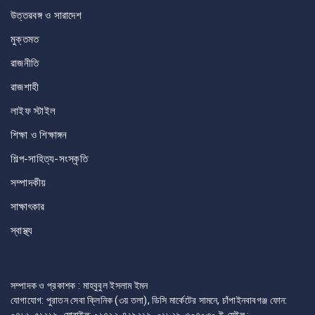
উত্তরবঙ্গ ও সারাদেশ
মুক্তমত
রাজনীতি
রাজশাহী
লাইফ স্টাইল
শিক্ষা ও শিক্ষাঙ্গন
শিল্প-সাহিত্য-সংস্কৃতি
সম্পাদকীয়
সাক্ষাৎকার
স্বাস্থ্য
সম্পাদক ও প্রকাশক : মাহবুবুল ইসলাম ইমন
যোগাযোগ: পুরাতন সেবা ক্লিনিক (৩য় তলা), ডিসি মার্কেটের সামনে, চাঁপাইনবাবগঞ্জ ফোন:
০৭৮১-৫১২১৯, মোবাইল: ০১৭২২-৪১৯২১৯, ০১৮২৯-৩০৭০৩০ ই-মেইল :