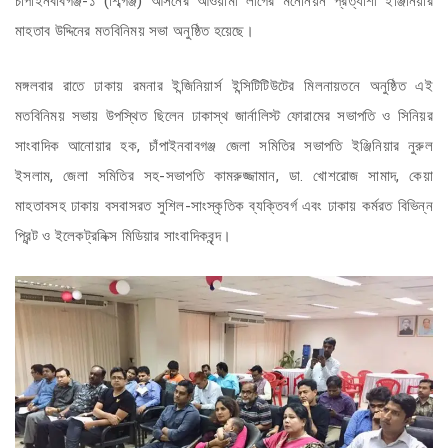
চাঁপাইনবাবগঞ্জ-১ (শিব্গঞ্জ) আসনের আওয়ামী লীগের মনোনয়ন প্রত্যাশী ইঞ্জিনিয়ার
মাহতাব উদ্দিনের মতবিনিময় সভা অনুষ্ঠিত হয়েছে।
মঙ্গলবার রাতে ঢাকায় রমনার ইন্জিনিয়ার্স ইন্সিটিটিউটের মিলনায়তনে অনুষ্ঠিত এই
মতবিনিময় সভায় উপস্থিত ছিলেন ঢাকাস্থ জার্নালিস্ট ফোরামের সভাপতি ও সিনিয়র
সাংবাদিক আনোয়ার হক, চাঁপাইনবাবগঞ্জ জেলা সমিতির সভাপতি ইঞ্জিনিয়ার নুরুল
ইসলাম, জেলা সমিতির সহ-সভাপতি কামরুজ্জামান, ডা. খোশরোজ সামাদ, কেয়া
মাহতাবসহ ঢাকায় বসবাসরত সুশিল-সাংস্কৃতিক ব্যক্তিবর্গ এবং ঢাকায় কর্মরত বিভিন্ন
প্রিন্ট ও ইলেকট্রনিক্স মিডিয়ার সাংবাদিকবৃন্দ।