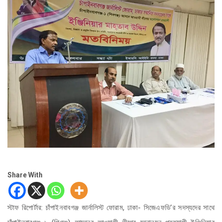
Share With
স্টাফ রিপোর্টার: চাঁপাইনবাবগঞ্জ জার্নালিস্ট ফোরাম, ঢাকা- সিজেএফডি’র সদস্যদের সাথে