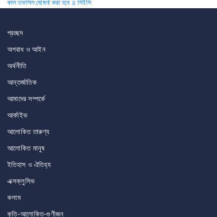
কাল তফসিল ঘোষণা করা হবে ॥ সিইসি
navigation
প্রচ্ছদ
অপরাধ ও আইন
অর্থনীতি
আন্তর্জাতিক
আমাদের সম্পর্কে
আর্কাইভ
আলোকিত তারুণ্য
আলোকিত মানুষ
ইতিহাস ও ঐতিহ্য
এক্সক্লুসিভ
কলাম
কৃতি-আলোকিত-গুণীজন