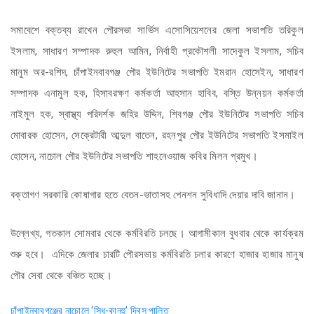
সমাবেশে বক্তব্য রাখেন পৌরসভা সার্ভিস এসোসিয়েশনের জেলা সভাপতি তরিকুল
ইসলাম, সাধারণ সম্পাদক রুহুল আমিন, নির্বাহী প্রকৌশলী সাদেকুল ইসলাম, সচিব
মানুম অর-রশিদ, চাঁপাইনবাবগঞ্জ পৌর ইউনিটের সভাপতি ইমরান হোসেইন, সাধারণ
সম্পাদক এনামুল হক, হিসাবরক্ষণ কর্মকর্তা আহসান হাবিব, বস্তি উন্নয়ন কর্মকর্তা
নাইমুল হক, স্বাস্থ্য পরিদর্শক জহির উদ্দিন, শিবগঞ্জ পৌর ইউনিটের সভাপতি সচিব
মোবারক হোসেন, সেক্রেটারী আব্দুল বাতেন, রহনপুর পৌর ইউনিটের সভাপতি ইসমাইল
হোসেন, নাচোল পৌর ইউনিটের সভাপতি শাহনেওয়াজ কবির মিলন প্রমুখ।
বক্তাগণ সরকারি কোষাগার হতে বেতন-ভাতাসহ পেনশন সুবিধাদি দেয়ার দাবি জানান।
উল্লেখ্য, গতকাল সোমবার থেকে কর্মবিরতি চলছে। আগামীকাল বুধবার থেকে কার্যক্রম
শুরু হবে। এদিকে জেলার চারটি পৌরসভায় কর্মবিরতি চলার কারণে হাজার হাজার মানুষ
পৌর সেবা থেকে বঞ্চিত হচ্ছে।
চাঁপাইনবাবগঞ্জের নাচোলে ‘সিধু-কানহু’ দিবস পালিত