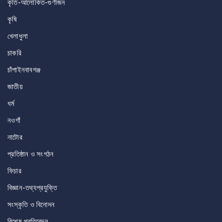
কৃতি-আলোকিত-গুণীজন
কৃষি
খেলাধুলা
চাকরি
চাঁপাইনবাবগঞ্জ
জাতীয়
ধর্ম
নওগাঁ
নাটোর
প্রতিষ্ঠান ও সংগঠন
ফিচার
বিজ্ঞান-তথ্যপ্রযুক্তি
সংস্কৃতি ও বিনোদন
বিশেষ প্রতিবেদন