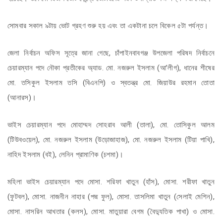
সোমবার সকাল ৯টায় ভোট গ্রহণ শুরু হয় এবং তা একটানা চলে বিকেল ৫টা পর্যন্ত।
জেলা নির্বাচন অফিস সূত্রে জানা গেছে, চাঁপাইনবাবগঞ্জ উপজেলা পরিষদ নির্বাচনে
চেয়ারম্যান পদে নৌকা প্রতীকের অ্যাড. মো. নজরুল ইসলাম (আ’লীগ), ধানের শীষের
মো. তসিকুল ইসলাম তসি (বিএনপি) ও স্বতন্ত্র মো. জিয়াউর রহমান তোতা
(আনারস)।
ভাইস চেয়ারম্যান পদে মোহাম্মদ সোহরাব আলী (তালা), মো. তোসিকুল আলম
(টিউবওয়েল), মো. নজরুল ইসলাম (উড়োজাহাজ), মো. নজরুল ইসলাম (টিয়া পাখি),
নাহিদ ইসলাম (বই), লেনিন প্রামাণিক (চশমা)।
মহিলা ভাইস চেয়ারম্যান পদে মোসা. শরিফা খাতুন (হাঁস), মোসা. শরীফা খাতুন
(ফুটবল), মোসা. নাজনীন নাহার (পদ্ম ফুল), মোসা. তাসলিমা খাতুন (সেলাই মেশিন),
মোসা. নাসরিন আখতার (কলস), মোসা. মাতুয়ারা বেগম (বৈদ্যুতিক পাখা) ও মোসা.