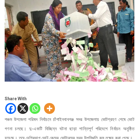
Share With
পঞ্চম উপজেলা পরিষদ নির্বাচনে চাঁপাইনবাবগঞ্জ সদর উপজেলায় ভোটগ্রহণ শেষে ভোট
গণনা চলছে। দু-একটি বিচ্ছিন্ন ঘটনা ছাড়া শান্তিপূর্ণ পরিবেশে নির্বাচন অনুষ্ঠিত
হয়েছে। তবে বেশিরভাগ ভোট কেন্দ্রে ভোটারদের সরব উপস্থিতি কম লক্ষ্য করা গেছে।