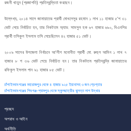
রজনী খাতুন (প্রজাপতি) প্রতিদ্বন্দ্বিতা করছেন।
উল্লেখ্য, ২০১৪ সালে জামায়াতের প্রার্থী মোখলেসুর রহমান ১ লাখ ১১ হাজার ৫’শ ৩১
ভোট পেয়ে নির্বাচিত হন, তার নিকটতম অ্যাড. সামসুল হক ৬৭ হাজার ৬৯০, বিএনপির
প্রার্থী তসিকুল ইসলাম তসি পেয়েছিলেন ৪২ হাজার ৫১ ভোট।
২০০৯ সালের উপজেলা নির্বাচনে আ’লীগ মনোনীত প্রার্থী মো. রুহুল আমিন ১ লাখ ৭
হাজার ৮ শ ৩৬ ভোট পেয়ে নির্বাচিত হন। তার নিকটতম প্রতিদ্বন্দ্বি জামায়াতের
রফিকুল ইসলাম পান ৯১ হাজার ৮৫ ভোট।
Post
চাঁপাইনবাবগঞ্জের মহারাজপুর থেকে ৪ হাজার ৯২৫ ইয়াবাসহ ৩ জন গ্রেপ্তার
চাঁপাইনবাবগঞ্জের শিবগঞ্জ-শ্যামপুর থেকে স্কুলছাত্রীর ঝুলন্ত লাশ উদ্ধার
navigation
প্রচ্ছদ
অপরাধ ও আইন
অর্থনীতি