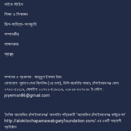
লাইফ স্টাইল
শিক্ষা ও শিক্ষাঙ্গন
শিল্প-সাহিত্য-সংস্কৃতি
সম্পাদকীয়
সাক্ষাৎকার
স্বাস্থ্য
সম্পাদক ও প্রকাশক : মাহবুবুল ইসলাম ইমন
যোগাযোগ: পুরাতন সেবা ক্লিনিক (৩য় তলা), ডিসি মার্কেটের সামনে, চাঁপাইনবাবগঞ্জ ফোন:
০৭৮১-৫১২১৯, মোবাইল: ০১৭২২-৪১৯২১৯, ০১৮২৯-৩০৭০৩০ ই-মেইল :
joyemon86@gmail.com
‘দৈনিক আলোকিত চাঁপাইনবাবগঞ্জ’ অনলাইন পত্রিকাটি ‘আলোকিত চাঁপাইনবাবগঞ্জ ফাউন্ডেশন’
http://alokitochapainawabganjfoundation.com/ এর একটি সহযোগী
প্রতিষ্ঠান