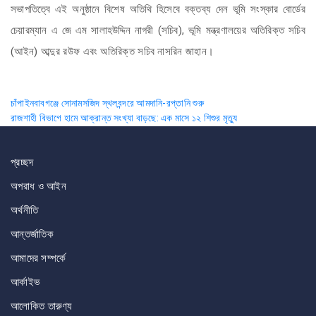
সভাপতিত্বে এই অনুষ্ঠানে বিশেষ অতিথি হিসেবে বক্তব্য দেন ভূমি সংস্কার বোর্ডের
চেয়ারম্যান এ জে এম সালাহউদ্দিন নাগরী (সচিব), ভূমি মন্ত্রণালয়ের অতিরিক্ত সচিব
(আইন) আব্দুর রউফ এবং অতিরিক্ত সচিব নাসরিন জাহান।
Post
চাঁপাইনবাবগঞ্জে সোনামসজিদ স্থলবন্দরে আমদানি-রপ্তানি শুরু
রাজশাহী বিভাগে হামে আক্রান্ত সংখ্যা বাড়ছে: এক মাসে ১২ শিশুর মৃত্যু
navigation
প্রচ্ছদ
অপরাধ ও আইন
অর্থনীতি
আন্তর্জাতিক
আমাদের সম্পর্কে
আর্কাইভ
আলোকিত তারুণ্য