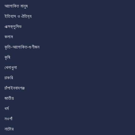
আলোকিত মানুষ
ইতিহাস ও ঐতিহ্য
এক্সক্লুসিভ
কলাম
কৃতি-আলোকিত-গুণীজন
কৃষি
খেলাধুলা
চাকরি
চাঁপাইনবাবগঞ্জ
জাতীয়
ধর্ম
নওগাঁ
নাটোর