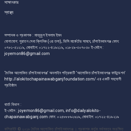
সাক্ষাৎকার
স্বাস্থ্য
সম্পাদক ও প্রকাশক : মাহবুবুল ইসলাম ইমন
যোগাযোগ: পুরাতন সেবা ক্লিনিক (৩য় তলা), ডিসি মার্কেটের সামনে, চাঁপাইনবাবগঞ্জ ফোন:
০৭৮১-৫১২১৯, মোবাইল: ০১৭২২-৪১৯২১৯, ০১৮২৯-৩০৭০৩০ ই-মেইল :
joyemon86@gmail.com
‘দৈনিক আলোকিত চাঁপাইনবাবগঞ্জ’ অনলাইন পত্রিকাটি ‘আলোকিত চাঁপাইনবাবগঞ্জ ফাউন্ডেশন’
http://alokitochapainawabganjfoundation.com/ এর একটি সহযোগী
প্রতিষ্ঠান
বার্তা বিভাগ :
ই-মেইল : joyemon86@gmail.com, info@dailyalokito-
chapainawabganj.com ফোন: ০২৫৮৮৮৯২৬১৯, মোবাইল: ০১৭২২-৪১৯২১৯
কপিরাইট © ২০১৮
দৈনিক আলোকিত চাঁপাইনবাবগঞ্জ । প্রকাশক কর্তৃক সর্বস্বত্ব সংরক্ষিত