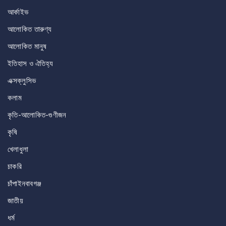
আর্কাইভ
আলোকিত তারুণ্য
আলোকিত মানুষ
ইতিহাস ও ঐতিহ্য
এক্সক্লুসিভ
কলাম
কৃতি-আলোকিত-গুণীজন
কৃষি
খেলাধুলা
চাকরি
চাঁপাইনবাবগঞ্জ
জাতীয়
ধর্ম