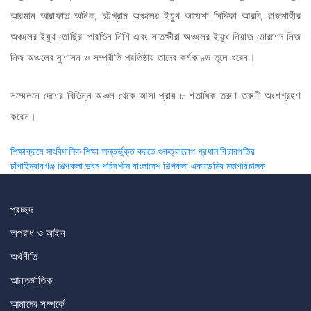
আরমান আরাফাত অনিক, চট্টগ্রাম অঞ্চলের ইয়ুথ আয়েশা সিদ্দিকা আরবি, রাজশাহীর
অঞ্চলের ইয়ুথ তোছিরা পারভিন নিশি এবং সাতক্ষীরা অঞ্চলের ইয়ুথ নিয়াজ মোরশেদ নিজ
নিজ অঞ্চলের সুশাসন ও সম্প্রীতি প্রতিষ্ঠায় তাদের কর্মকাণ্ড তুলে ধরেন।
সম্মেলনে দেশের বিভিন্ন অঞ্চল থেকে আসা প্রায় ৮ শতাধিক তরুণ-তরুণী অংশগ্রহণ
করেন।
Post
শিক্ষাক্রমে সাংবিধানিক শিক্ষা অন্তর্ভুক্ত করতে গুরুত্বারোপ প্রধান বিচারপতির
চাঁপাইনবাবগঞ্জ শিল্পকলা ভবন পরিদর্শনে বাংলাদেশ শিল্পকলা একাডেমির মহাপরিচালক
navigation
প্রচ্ছদ
অপরাধ ও আইন
অর্থনীতি
আন্তর্জাতিক
আমাদের সম্পর্কে