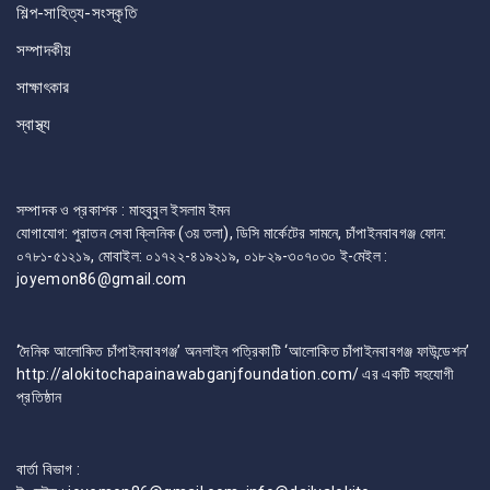
শিল্প-সাহিত্য-সংস্কৃতি
সম্পাদকীয়
সাক্ষাৎকার
স্বাস্থ্য
সম্পাদক ও প্রকাশক : মাহবুবুল ইসলাম ইমন
যোগাযোগ: পুরাতন সেবা ক্লিনিক (৩য় তলা), ডিসি মার্কেটের সামনে, চাঁপাইনবাবগঞ্জ ফোন:
০৭৮১-৫১২১৯, মোবাইল: ০১৭২২-৪১৯২১৯, ০১৮২৯-৩০৭০৩০ ই-মেইল :
joyemon86@gmail.com
‘দৈনিক আলোকিত চাঁপাইনবাবগঞ্জ’ অনলাইন পত্রিকাটি ‘আলোকিত চাঁপাইনবাবগঞ্জ ফাউন্ডেশন’
http://alokitochapainawabganjfoundation.com/ এর একটি সহযোগী
প্রতিষ্ঠান
বার্তা বিভাগ :