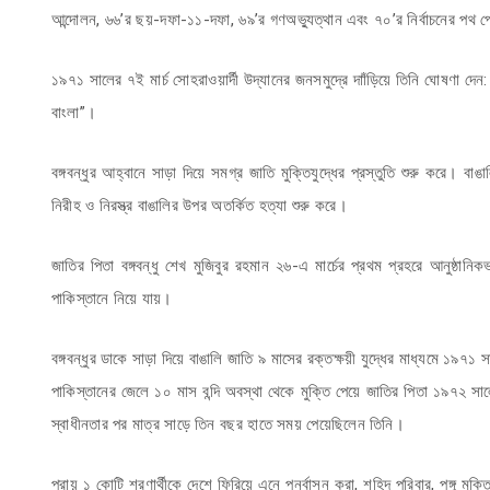
আন্দোলন, ৬৬’র ছয়-দফা-১১-দফা, ৬৯’র গণঅভ্যুত্থান এবং ৭০’র নির্বাচনের পথ প
১৯৭১ সালের ৭ই মার্চ সোহরাওয়ার্দী উদ্যানের জনসমুদ্রে দাাঁড়িয়ে তিনি ঘোষণা দেন
বাংলা”।
বঙ্গবন্ধুর আহ্বানে সাড়া দিয়ে সমগ্র জাতি মুক্তিযুদ্ধের প্রস্তুতি শুরু করে। বা
নিরীহ ও নিরস্ত্র বাঙালির উপর অতর্কিত হত্যা শুরু করে।
জাতির পিতা বঙ্গবন্ধু শেখ মুজিবুর রহমান ২৬-এ মার্চের প্রথম প্রহরে আনুষ্ঠান
পাকিস্তানে নিয়ে যায়।
বঙ্গবন্ধুর ডাকে সাড়া দিয়ে বাঙালি জাতি ৯ মাসের রক্তক্ষয়ী যুদ্ধের মাধ্যমে ১৯৭
পাকিস্তানের জেলে ১০ মাস বন্দি অবস্থা থেকে মুক্তি পেয়ে জাতির পিতা ১৯৭২ সাল
স্বাধীনতার পর মাত্র সাড়ে তিন বছর হাতে সময় পেয়েছিলেন তিনি।
প্রায় ১ কোটি শরণার্থীকে দেশে ফিরিয়ে এনে পুনর্বাসন করা, শহিদ পরিবার, পঙ্গু মুক্ত