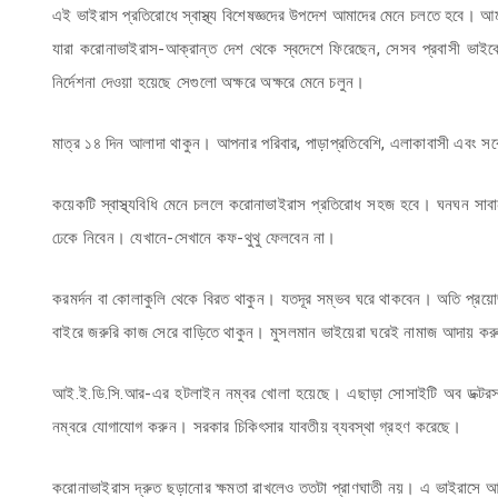
এই ভাইরাস প্রতিরোধে স্বাস্থ্য বিশেষজ্ঞদের উপদেশ আমাদের মেনে চলতে হবে। আ
যারা করোনাভাইরাস-আক্রান্ত দেশ থেকে স্বদেশে ফিরেছেন, সেসব প্রবাসী ভাই
নির্দেশনা দেওয়া হয়েছে সেগুলো অক্ষরে অক্ষরে মেনে চলুন।
মাত্র ১৪ দিন আলাদা থাকুন। আপনার পরিবার, পাড়াপ্রতিবেশি, এলাকাবাসী এবং সর্ব
কয়েকটি স্বাস্থ্যবিধি মেনে চললে করোনাভাইরাস প্রতিরোধ সহজ হবে। ঘনঘন সাবান-প
ঢেকে নিবেন। যেখানে-সেখানে কফ-থুথু ফেলবেন না।
করমর্দন বা কোলাকুলি থেকে বিরত থাকুন। যতদূর সম্ভব ঘরে থাকবেন। অতি প্রয়ো
বাইরে জরুরি কাজ সেরে বাড়িতে থাকুন। মুসলমান ভাইয়েরা ঘরেই নামাজ আদায় করুন 
আই.ই.ডি.সি.আর-এর হটলাইন নম্বর খোলা হয়েছে। এছাড়া সোসাইটি অব ডক্টরস ত
নম্বরে যোগাযোগ করুন। সরকার চিকিৎসার যাবতীয় ব্যবস্থা গ্রহণ করেছে।
করোনাভাইরাস দ্রুত ছড়ানোর ক্ষমতা রাখলেও ততটা প্রাণঘাতী নয়। এ ভাইরাসে আক