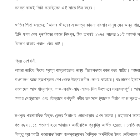
সমস্ত কাজই তিনি করেছিলেন এই সাড়ে তিন বছরে।
জাতির পিতা বলতেন: ‘‘আমার জীবনের একমাত্র কামনা বাংলার মানুষ যেন অন্ন পায়,
তিনি যখন দেশ পুনর্গঠনের কাজে নিমগ্ন, ঠিক তখনই ১৯৭৫ সালের ১৫ই আগস্ট স
বিদেশে থাকায় প্রাণে বেঁচে যাই।
প্রিয় দেশবাসী,
আমরা জাতির পিতার স্বপ্ন বাস্তবায়নের জন্য নিরলসভাবে কাজ করে যাচ্ছি। আমরা তার 
বাংলাদেশ আজ স্বল্পোন্নত দেশ থেকে উন্নয়নশীল দেশের কাতারে। বাংলাদেশ ইতোম
বাংলাদেশ আজ খাদ্যশস্য, শাক-সবজি-মাছ-মাংস-ডিম উৎপাদনে স্বয়ংসম্পূর্ণ। আমাদের
ঢাকায় মেট্রোরেল এবং চট্টগ্রামে কর্ণফুলী নদীর তলদেশে ট্যানেল নির্মাণ কাজ দ্রু
রূপপুরে পারমাণবিক বিদ্যুৎ কেন্দ্র নির্মাণের দোরগোড়ায় এখন আমরা। মহাকাশে আমাদ
গত বছর ৮.১৫ শতাংশ হারে আমাদের অর্থনৈতিক প্রবৃদ্ধি অর্জিত হয়েছে। চলতি বছর
কিন্তু প্রাণঘাতী করোনাভাইরাস জনস্বাস্থ্যসহ বৈশ্বিক অর্থনীতির উপর নেতিব