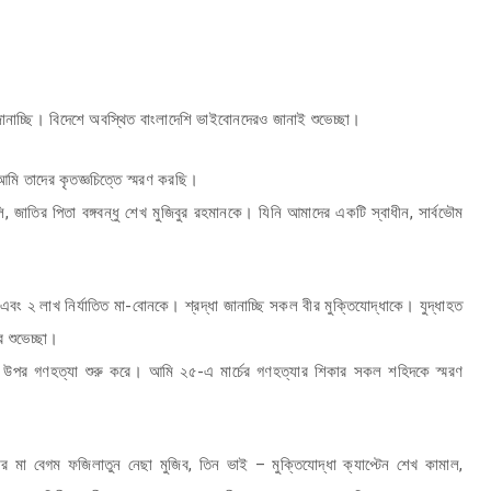
ানাচ্ছি। বিদেশে অবস্থিত বাংলাদেশি ভাইবোনদেরও জানাই শুভেচ্ছা।
আমি তাদের কৃতজ্ঞচিত্তে স্মরণ করছি।
লি, জাতির পিতা বঙ্গবন্ধু শেখ মুজিবুর রহমানকে। যিনি আমাদের একটি স্বাধীন, সার্বভৌম
দ এবং ২ লাখ নির্যাতিত মা-বোনকে। শ্রদ্ধা জানাচ্ছি সকল বীর মুক্তিযোদ্ধাকে। যুদ্ধাহত
র শুভেচ্ছা।
ালির উপর গণহত্যা শুরু করে। আমি ২৫-এ মার্চের গণহত্যার শিকার সকল শহিদকে স্মরণ
মা বেগম ফজিলাতুন নেছা মুজিব, তিন ভাই – মুক্তিযোদ্ধা ক্যাপ্টেন শেখ কামাল,