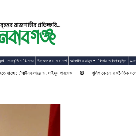
ুলা
সংস্কৃতি ও বিনোদন
উত্তরবঙ্গ ও সারাদেশ
আলোকিত মানুষ
বিজ্ঞান-তথ্যপ্রযুক্তি
এক্স
 চাঁপাইনবাবগঞ্জে ড. সাইমুম পারভেজ
পুলিশ কোনো রাজনৈতিক দলের লাঠিয়াল বাহিনী