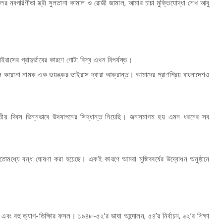
র নবপরিণীতা স্ত্রী সুলতানা কামাল ও রোজী জামাল, আমার চাচা মুক্তিযোদ্ধা শেখ আবু
রাসের প্রাদুর্ভাবের কারণে গোটা বিশ্ব এখন বিপর্যস্ত।
 করোনা নামক এক ভয়ঙ্কর ভাইরাস দ্বারা আক্রান্ত। আমাদের প্রাণপ্রিয় বাংলাদেশও
ও জাতীয় দিবস ভিন্নভাবে উদযাপনের সিদ্ধান্ত নিয়েছি। জনসমাগম হয় এমন ধরনের সব
ইতোমধ্যে বন্ধ ঘোষণা করা হয়েছে। একই কারণে আমরা মুজিববর্ষের উদ্বোধন অনুষ্ঠানে
রাম এবং বহু ত্যাগ-তিক্ষিার ফসল। ১৯৪৮-৫২’র ভাষা আন্দোলন, ৫৪’র নির্বাচন, ৬২’র শিক্ষা