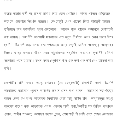
হাজার হাজার কর্মী বহু মামলা মাথায় নিয়ে জেল খেটেছে। আবার পালিয়ে বেড়িয়েছে।
অনেকে একেবারে নিখোঁজ হয়েছে। দেশনেত্রী বেগম খালেদা জিয়া কারাবন্দী হয়েছে।
হারিয়েছে তার প্রানপ্রিয় পুত্র কোকোকে। আরেক পুত্র তারেক রহমানকে দেশান্তরী
করা হয়েছে। ফ্যাসিষ্ট আওয়ামী সরকারের এত জুলুম নির্যাতন অন্য কোন দলের উপর
হয়নি। বিএনপি দেড় দশক ধরে গণতন্ত্রের জন্য লড়াই চালিয়ে আসছে। আল্লাহর
ইচ্ছেয় ছাত্র জনতার জীবন মরন আন্দোলনের মধ্যদিয়ে অবশেষে ফ্যাসিষ্ট হাসিনা
সরকারের পতন হয়েছে। তখন সবার শ্লোগান ছিল এক দফা এক দাবি শেখ হাসিনা কবে
যাবি।
রাজশাহীর রানি বাজার মোড়ে সোমবার (২৪ ফেব্রুয়ারী) রাজশাহী জেলা বিএনপি
আয়োজিত সমাবেশে প্রধান অতিথির ভাষনে এসব কথা বলেন। সমাবেশে সভাপতিত্ব
করেন জেলা বিএনপির আহবায়ক নির্যাতিত নেতা আবু সাঈদ চাঁদ। অন্যান্যের মধ্যে
বক্তব্য রাখেন নগর আহবায়ক এ্যড. এরশাদ আলী ঈশা,বিভাগীয় সাংগঠনিক সম্পাদক
এ্যাড. শাহীন শওকত, ওবায়দুর রহমান চন্দন, গোদাগাড়ী বিএনপি নেতা মেজর জেনারেল