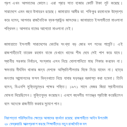
গ্রপ এখন আপনাদের কোলে। এরা প্রায় সাত হাজার কোটি টাকা লুট করেছে।
সারাদেশে এমন বহুত উদাহরন রয়েছে। জামায়াত আমীর ডা. শফিকুর রহমানকে উদ্যেশ্য
করে বলেন, আপনার রাজনৈতিক ব্যকগ্রাউন্ড জাসদের। জামায়াতে ইসলামীতো মাওলানা
পন্থিদল। আপনার নামের আগেতো মাওলানা নেই।
জামায়াতে ইসলামী সারাদেশের ভোটের সংখ্যা বড় জোর দশ পনের পার্সেন্ট। এই
রাজশাহীতেই তারেক রহমান যাকে যেখানে ধানের শীষ দেবে সেই পাশ করে যাবে।
স্থানীয় সরকার নির্বাচন, সংস্কার এসব নিয়ে ঘোলাপানিতে মাছ শিকার করবেন না।
ক্ষমতায় দীর্ঘদিন থাকার জন্য দেশকে অস্থিতিশীলতার দিকে নিয়ে যাবেন না। ছাত্র
জনতার আন্দোলনের ফসল ভিন্নখাতে নিয়ে যাবার ষড়যন্ত্র বরদাস্ত করা হবেনা। তিনি
বলেন, বিএনপি মুক্তিযুদ্ধের পক্ষের শক্তি। ১৯৭১ সালে মেজর জিয়া স্বাধীনতার
ঘোষনা দিয়েছিলেন। মুক্তিযুদ্ধ করেছেন। এদশে বহুদলীয় গণতন্ত্র প্রতিষ্ঠা করেছিলেন
বলে অনেকে রাজনীতি করবার সুযোগ পান।
Post
নিরাপত্তা পরিস্থিতির ক্ষেত্রে আমাদের ব্যর্থতা রয়েছে: রাজশাহীতে আইন উপদেষ্টা
২৮ ফেব্রুয়ারি আত্মপ্রকাশ করছে শিক্ষার্থীদের নতুন রাজনৈতিক দল