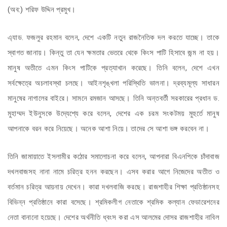
(অব:) শরিফ উদ্দিন প্রমুখ।
এ্যাড. ফজলুর রহমান বলেন, দেশে একটি নতুন রাজনৈতিক দল করতে যাচ্ছে। তাকে
স্বাগত জানায়। কিন্তু তা যেন ক্ষমতার ভেতরে থেকে কিংস পাটি হিসাবে জন্ম না হয়।
মানুষ অতীতে এমন কিংস পাটিকে প্রত্যাখান করেছে। তিনি বলেন, দেশে এখন
সর্বক্ষেত্রে অচলাবস্থা চলছে। আইনশৃঙ্খলা পরিস্থিতি ভালনা। দ্রব্যমূল্য সাধারন
মানুষের নাগালের বাইরে। সামনে রমজান আসছে। তিনি অন্তবর্তী সরকারের প্রধান ড.
মুহাম্মদ ইউনুসকে উদ্যেশ্যে করে বলেন, দেশের এক চরম সংকটময় মুহুর্তে মানুষ
আপনাকে বরন করে নিয়েছে। অনেক আশা নিয়ে। তাদের সে আশা ভঙ্গ করবেন না।
তিনি জামায়াতে ইসলামীর কঠোর সমালোচনা করে বলেন, আপনারা বিএনপিকে চাঁদাবাজ
দখলবাজসহ নানা নামে চরিত্র হনন করছেন। এসব করার আগে নিজেদের অতীত ও
বর্তমান চরিত্র আয়নায় দেখেন। কারা দখলবাজি করছে। রাজশাহীর শিক্ষা প্রতিষ্ঠানসহ
বিভিন্ন প্রতিষ্ঠানে কারা বসেছে। শ্রমিকলীগ নেতাকে শ্রমিক কল্যান ফেডারেশনের
নেতা বানানো হয়েছে। দেশের অর্থনীতি ধ্বংস করা এস আলমের দোসর রাজশাহীর নাবিল