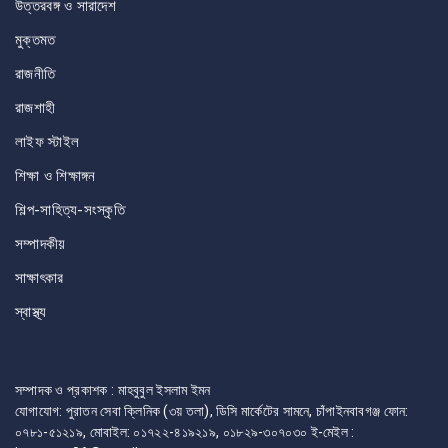
উত্তরবঙ্গ ও সারাদেশ
মুক্তমত
রাজনীতি
রাজশাহী
লাইফ স্টাইল
শিক্ষা ও শিক্ষাঙ্গন
শিল্প-সাহিত্য-সংস্কৃতি
সম্পাদকীয়
সাক্ষাৎকার
স্বাস্থ্য
সম্পাদক ও প্রকাশক : মাহবুবুল ইসলাম ইমন
যোগাযোগ: পুরাতন সেবা ক্লিনিক (৩য় তলা), ডিসি মার্কেটের সামনে, চাঁপাইনবাবগঞ্জ ফোন:
০৭৮১-৫১২১৯, মোবাইল: ০১৭২২-৪১৯২১৯, ০১৮২৯-৩০৭০৩০ ই-মেইল :