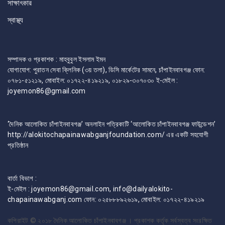
সাক্ষাৎকার
স্বাস্থ্য
সম্পাদক ও প্রকাশক : মাহবুবুল ইসলাম ইমন
যোগাযোগ: পুরাতন সেবা ক্লিনিক (৩য় তলা), ডিসি মার্কেটের সামনে, চাঁপাইনবাবগঞ্জ ফোন:
০৭৮১-৫১২১৯, মোবাইল: ০১৭২২-৪১৯২১৯, ০১৮২৯-৩০৭০৩০ ই-মেইল :
joyemon86@gmail.com
‘দৈনিক আলোকিত চাঁপাইনবাবগঞ্জ’ অনলাইন পত্রিকাটি ‘আলোকিত চাঁপাইনবাবগঞ্জ ফাউন্ডেশন’
http://alokitochapainawabganjfoundation.com/ এর একটি সহযোগী
প্রতিষ্ঠান
বার্তা বিভাগ :
ই-মেইল : joyemon86@gmail.com, info@dailyalokito-
chapainawabganj.com ফোন: ০২৫৮৮৮৯২৬১৯, মোবাইল: ০১৭২২-৪১৯২১৯
কপিরাইট © ২০১৮
দৈনিক আলোকিত চাঁপাইনবাবগঞ্জ । প্রকাশক কর্তৃক সর্বস্বত্ব সংরক্ষিত