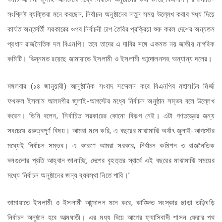
সংশ্লিষ্ট ব্যক্তিরা মনে করছেন, নির্বাচন অনুষ্ঠানের নতুন সময় উল্লেখ করার মধ্য দিয়ে
কার্যত অন্তর্বর্তী সরকারের ওপর নির্বাচনী চাপ তৈরির প্রক্রিয়া শুরু করল দেশের অন্যতম
প্রধান রাজনৈতিক দল বিএনপি। তবে তাদের এ দাবির সঙ্গে একমত নয় জাতীয় নাগরিক
কমিটি। ভিন্নমত রয়েছে জামায়াতে ইসলামী ও ইসলামী আন্দোলনসহ অন্যান্য দলের।
মঙ্গলবার (১৪ জানুয়ারী) আনুষ্ঠানিক সংবাদ সম্মেলন করে বিএনপির মহাসচিব মির্জা
ফখরুল ইসলাম আলমগীর জুলাই-আগস্টের মধ্যে নির্বাচন অনুষ্ঠান সম্ভব বলে উল্লেখ
করেন। তিনি বলেন, ‘নির্বাচিত সরকারের কোনো বিকল্প নেই। এটা গণতন্ত্রের জন্য
সবচেয়ে গুরুত্বপূর্ণ বিষয়। আমরা মনে করি, এ বছরের মাঝামাঝি অর্থাৎ জুলাই-আগস্টের
মধ্যেই নির্বাচন সম্ভব। এ কারণে আমরা সরকার, নির্বাচন কমিশন ও রাজনৈতিক
দলগুলোর প্রতি আহ্বান জানাচ্ছি, দেশের বৃহত্তর স্বার্থে এই বছরের মাঝামাঝি সময়ের
মধ্যে নির্বাচন অনুষ্ঠানের জন্য ব্যবস্থা নিতে পারি।’
জামায়াতে ইসলামী ও ইসলামী আন্দোলন মনে করে, কাঙ্ক্ষিত সংস্কার ছাড়া তড়িঘড়ি
নির্বাচন অনুষ্ঠান হবে আত্মঘাতী। এর মধ্য দিয়ে আগের ফ্যাসিবাদী শাসন ফেরার পথ