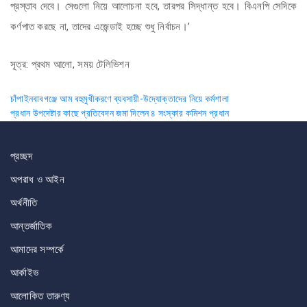
প্রস্তাব দেবে। সেগুলো নিয়ে আলোচনা হবে, তারপর সিদ্ধান্ত হবে। বিএনপি সেদিকে
কর্ণপাত করছে না, তাদের এজেন্ডাই হচ্ছে শুধু নির্বাচন।’
সূত্র: প্রথম আলো, সময় টেলিভিশন
Post
চাঁপাইনবাবগঞ্জে আম বহুমুখীকরণে ব্যবসায়ী-উদ্যোক্তাদের নিয়ে কর্মশালা
প্রধান উপদেষ্টার কাছে প্রতিবেদন জমা দিলেন ৪ সংস্কার কমিশন প্রধান
navigation
প্রচ্ছদ
অপরাধ ও আইন
অর্থনীতি
আন্তর্জাতিক
আমাদের সম্পর্কে
আর্কাইভ
আলোকিত তারুণ্য