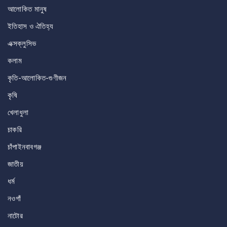
আলোকিত মানুষ
ইতিহাস ও ঐতিহ্য
এক্সক্লুসিভ
কলাম
কৃতি-আলোকিত-গুণীজন
কৃষি
খেলাধুলা
চাকরি
চাঁপাইনবাবগঞ্জ
জাতীয়
ধর্ম
নওগাঁ
নাটোর