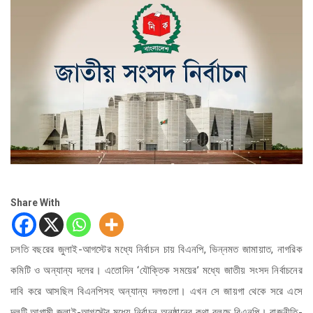
Share With
চলতি বছরের জুলাই-আগস্টের মধ্যে নির্বাচন চায় বিএনপি, ভিন্নমত জামায়াত, নাগরিক
কমিটি ও অন্যান্য দলের। এতোদিন ‘যৌক্তিক সময়ের’ মধ্যে জাতীয় সংসদ নির্বাচনের
দাবি করে আসছিল বিএনপিসহ অন্যান্য দলগুলো। এখন সে জায়গা থেকে সরে এসে
দলটি আগামী জুলাই-আগস্টের মধ্যে নির্বাচন অনুষ্ঠানের কথা বলছে বিএনপি। রাজনীতি-