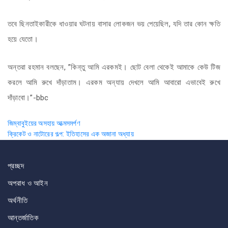
তবে ছিনতাইকারীকে ধাওয়ার ঘটনায় বাসার লোকজন ভয় পেয়েছিল, যদি তার কোন ক্ষতি
হয়ে যেতো।
অন্তরা রহমান বলছেন, ”কিন্তু আমি এরকমই। ছোট বেলা থেকেই আমাকে কেউ টিজ
করলে আমি রুখে দাঁড়াতাম। এরকম অন্যায় দেখলে আমি আবারো এভাবেই রুখে
দাঁড়াবো।”-bbc
Post
জিম্বাবুইয়ের অসহায় আত্মসমর্পণ
ক্রিকেট ও নাটোরের গল্প: ইতিহাসের এক অজানা অধ্যায়
navigation
প্রচ্ছদ
অপরাধ ও আইন
অর্থনীতি
আন্তর্জাতিক