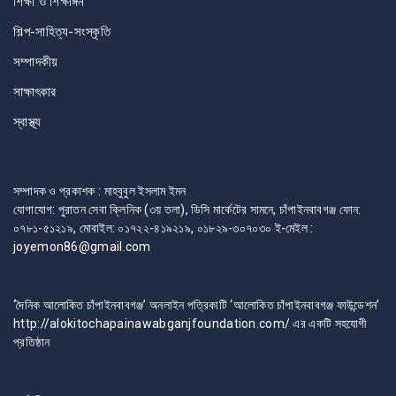
শিক্ষা ও শিক্ষাঙ্গন
শিল্প-সাহিত্য-সংস্কৃতি
সম্পাদকীয়
সাক্ষাৎকার
স্বাস্থ্য
সম্পাদক ও প্রকাশক : মাহবুবুল ইসলাম ইমন
যোগাযোগ: পুরাতন সেবা ক্লিনিক (৩য় তলা), ডিসি মার্কেটের সামনে, চাঁপাইনবাবগঞ্জ ফোন:
০৭৮১-৫১২১৯, মোবাইল: ০১৭২২-৪১৯২১৯, ০১৮২৯-৩০৭০৩০ ই-মেইল :
joyemon86@gmail.com
‘দৈনিক আলোকিত চাঁপাইনবাবগঞ্জ’ অনলাইন পত্রিকাটি ‘আলোকিত চাঁপাইনবাবগঞ্জ ফাউন্ডেশন’
http://alokitochapainawabganjfoundation.com/ এর একটি সহযোগী
প্রতিষ্ঠান