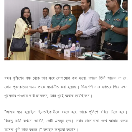
যখন পুলিশের পক্ষ থেকে তার সঙ্গে যোগাযোগ করা হলো, তখনো তিনি জানেন না যে,
কোন পুরস্কারের জন্য তাকে মনোনীত করা হয়েছে। ডিএমপি সদর দপ্তরে গিয়ে যখন
পুরস্কার পাওয়ার কথা জানলেন, তিনি খুবই অবাক হয়েছিলেন।
”আমার মনে হয়েছিল ছিনতাইকারীকে ধরতে হবে, তাকে পুলিশে ধরিয়ে দিতে হবে।
কিন্তু আমি কখনো ভাবিনি, সেটা এতদূর হবে। সবার ভালোবাসা দেখে আমার ভেতর
অনেক খুশী কাজ করছে।” বলছেন অন্তরা রহমান।