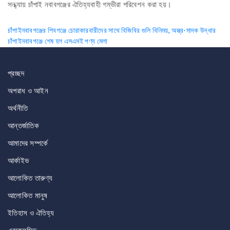
সন্ধ্যায় চাঁপাই নবাবগঞ্জের ঐতিহ্যবাহী গম্ভীরা পরিবেশন করা হয়।
Post
চাঁপাইনবাবগঞ্জের শিবগঞ্জে চোরাকারবারীদের সাথে বিজিবির গুলি বিনিময়, অস্ত্র-মাদক উদ্ধার
চাঁপাইনবাবগঞ্জে শেষ হল এসএমই পণ্য মেলা
navigation
প্রচ্ছদ
অপরাধ ও আইন
অর্থনীতি
আন্তর্জাতিক
আমাদের সম্পর্কে
আর্কাইভ
আলোকিত তারুণ্য
আলোকিত মানুষ
ইতিহাস ও ঐতিহ্য