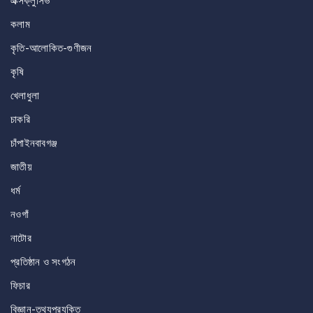
এক্সক্লুসিভ
কলাম
কৃতি-আলোকিত-গুণীজন
কৃষি
খেলাধুলা
চাকরি
চাঁপাইনবাবগঞ্জ
জাতীয়
ধর্ম
নওগাঁ
নাটোর
প্রতিষ্ঠান ও সংগঠন
ফিচার
বিজ্ঞান-তথ্যপ্রযুক্তি