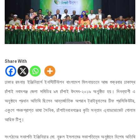
Share With
ঢাকার রমনায় ইঞ্জিনিয়ার্স ইনস্টিটিউশন বাংলাদেশ মিলনায়তনে আজ শুক্রবার ঢাকাস্থ
চাঁপাই নবাবগঞ্জ জেলা সমিতির ৯ম চাঁপাই উৎসব-২০১৯ অনুষ্ঠিত হয়। দিনব্যাপী এ
অনুষ্ঠানে প্রধান অতিথি ছিলেন আন্তর্জাতিক অপরাধ ট্রাইবুনালের চীফ প্রসিকিউটর,
একুশে পদকপ্রাপ্ত ভাষা সৈনিক, চাঁপাইনবাবগঞ্জের কৃতি সন্তান এ্যাডভোকেট গোলাম
আরিফ টিপু।
সংগঠনের সভাপতি ইঞ্জিনিয়ার মো. নুরুল ইসলামের সভাপতিত্বে অনুষ্ঠানে বিশেষ অতিথি