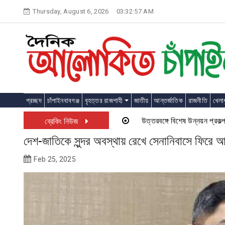
Skip
Thursday, August 6, 2026
03:32:58 AM
to
content
প্রচ্ছদ
চাঁপাইনবাবগঞ্জ
বৃহত্তর রাজশাহী
জাতীয়
আন্তর্জাতিক
রাজনীতি
খেলাধ
উত্তরবঙ্গে বিশেষ উন্নয়ন প্রকল্প চালু হত
ব্রেকিং নিউজ
দেশ-জাতিকে সুন্দর অবস্থায় রেখে সেনানিবাসে ফিরে 
Feb 25, 2025