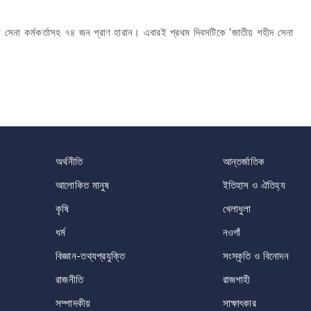
 সেনা কর্মকর্তাসহ ৭৪ জন প্রাণ হারান। এবারই প্রথম দিবসটিকে ‘জাতীয় শহীদ সেনা
অর্থনীতি
আন্তর্জাতিক
আলোকিত মানুষ
ইতিহাস ও ঐতিহ্য
কৃষি
খেলাধুলা
ধর্ম
নওগাঁ
বিজ্ঞান-তথ্যপ্রযুক্তি
সংস্কৃতি ও বিনোদন
রাজনীতি
রাজশাহী
সম্পাদকীয়
সাক্ষাৎকার