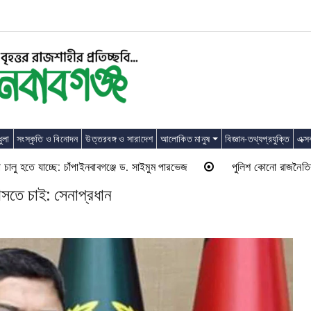
ুলা
সংস্কৃতি ও বিনোদন
উত্তরবঙ্গ ও সারাদেশ
আলোকিত মানুষ
বিজ্ঞান-তথ্যপ্রযুক্তি
এক্স
ে যাচ্ছে: চাঁপাইনবাবগঞ্জে ড. সাইমুম পারভেজ
পুলিশ কোনো রাজনৈতিক দলের লাঠিয়
আসতে চাই: সেনাপ্রধান