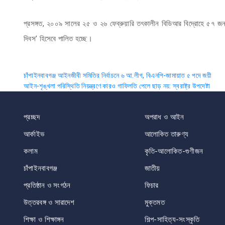
প্রসঙ্গত, ২০০৯ সালের ২৫ ও ২৬ ফেব্রুয়ারি তৎকালীন বিডিআর বিদ্রোহে ৫৭ জন
দিবস’ হিসেবে পালিত হচ্ছে।
Post
চাঁপাইনবাবগঞ্জ আইনজীবী সমিতির নির্বাচনে ৬ আ.লীগ, বিএনপি-জামায়াত ৫ পদে জয়ী
আইন-শৃঙ্খলা পরিস্থিতি নিয়ন্ত্রণে কারও গাফিলতি পেলে ছাড় নয়: স্বরাষ্ট্র উপদেষ্টা
navigation
প্রচ্ছদ
অপরাধ ও আইন
আর্কাইভ
আলোকিত তারুণ্য
কলাম
কৃতি-আলোকিত-গুণীজন
চাঁপাইনবাবগঞ্জ
জাতীয়
প্রতিষ্ঠান ও সংগঠন
ফিচার
উত্তরবঙ্গ ও সারাদেশ
মুক্তমত
শিক্ষা ও শিক্ষাঙ্গন
শিল্প-সাহিত্য-সংস্কৃতি