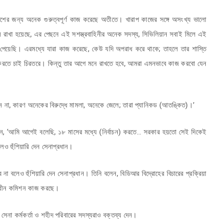
শের জন্য অনেক গুরুত্বপূর্ণ কাজ করেছে অতীতে। খারাপ কাজের সঙ্গে অসংখ্য ভালো
রাখা হয়েছে, এর পেছনে এই সশস্ত্রবাহিনীর অনেক সদস্য, সিভিলিয়ান সবাই মিলে এই
 পেয়েছি। এরমধ্যে যারা কাজ করেছে, কেউ যদি অপরাধ করে থাকে; তাহলে তার শাস্তি
করতে চাই চিরতরে। কিন্তু তার আগে মনে রাখতে হবে, আমরা এমনভাবে কাজ করবো যেন
ছেন না, কারণ অনেকের বিরুদ্ধে মামলা, অনেকে জেলে; তারা প্যানিকড (আতঙ্কিত)।’
লেন, ‘আমি আগেই বলেছি, ১৮ মাসের মধ্যে (নির্বাচন) করতে… সরকার হয়তো সেই দিকেই
লেও হুঁশিয়ারি দেন সেনাপ্রধান।
া বলেও হুঁশিয়ারি দেন সেনাপ্রধান। তিনি বলেন, বিডিআর বিদ্রোহের বিচারের প্রক্রিয়া
স্বাধীন কমিশন কাজ করছে।
তন সেনা কর্মকর্তা ও শহীদ পরিবারের সদস্যরাও বক্তব্য দেন।