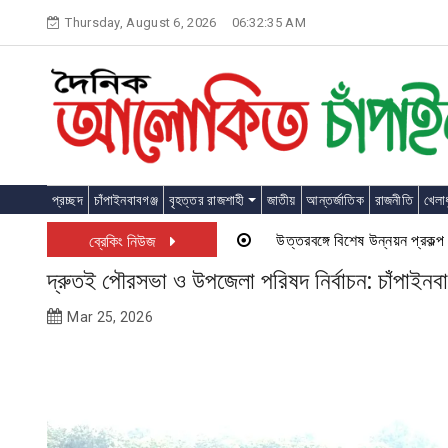
Skip
Thursday, August 6, 2026
06:32:36 AM
to
content
প্রচ্ছদ
চাঁপাইনবাবগঞ্জ
বৃহত্তর রাজশাহী
জাতীয়
আন্তর্জাতিক
রাজনীতি
খেলাধ
উত্তরবঙ্গে বিশেষ উন্নয়ন প্রকল্প চালু হত
ব্রেকিং নিউজ
দ্রুতই পৌরসভা ও উপজেলা পরিষদ নির্বাচন: চাঁপাইনবাব
Mar 25, 2026