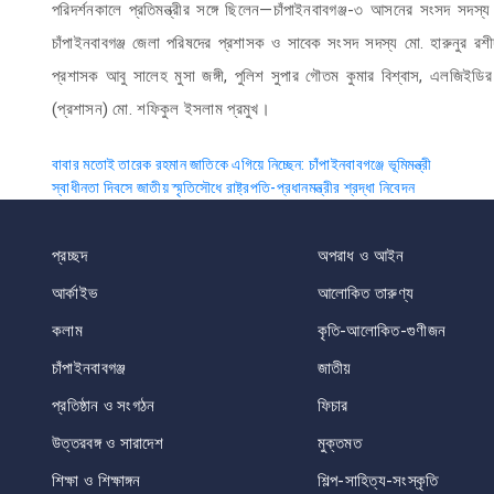
পরিদর্শনকালে প্রতিমন্ত্রীর সঙ্গে ছিলেন—চাঁপাইনবাবগঞ্জ-৩ আসনের সংসদ সদস
চাঁপাইনবাবগঞ্জ জেলা পরিষদের প্রশাসক ও সাবেক সংসদ সদস্য মো. হারুনুর রশী
প্রশাসক আবু সালেহ মুসা জঙ্গী, পুলিশ সুপার গৌতম কুমার বিশ্বাস, এলজিইডির
(প্রশাসন) মো. শফিকুল ইসলাম প্রমুখ।
Post
বাবার মতোই তারেক রহমান জাতিকে এগিয়ে নিচ্ছেন: চাঁপাইনবাবগঞ্জে ভূমিমন্ত্রী
স্বাধীনতা দিবসে জাতীয় স্মৃতিসৌধে রাষ্ট্রপতি-প্রধানমন্ত্রীর শ্রদ্ধা নিবেদন
navigation
প্রচ্ছদ
অপরাধ ও আইন
আর্কাইভ
আলোকিত তারুণ্য
কলাম
কৃতি-আলোকিত-গুণীজন
চাঁপাইনবাবগঞ্জ
জাতীয়
প্রতিষ্ঠান ও সংগঠন
ফিচার
উত্তরবঙ্গ ও সারাদেশ
মুক্তমত
শিক্ষা ও শিক্ষাঙ্গন
শিল্প-সাহিত্য-সংস্কৃতি