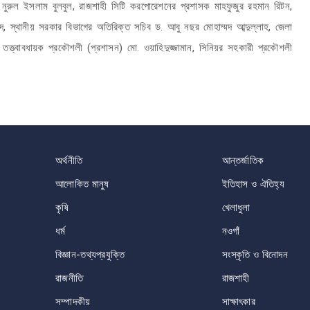
্য নুরুল ইসলাম বুলবুল, রাজশাহী সিটি করপোরেশনের প্রশাসক মাহফুজুর রহমান রিটন,
দ, স্থানীয় সরকার বিভাগের অতিরিক্ত সচিব ড. আবু নছর মোহাম্মদ আব্দুল্লাহ, জেলা
 তত্ত্বাবধায়ক প্রকৌশলী (প্রশাসন) মো. ওয়াহিদুজ্জামান, সিনিয়র সহকারী প্রকৌশলী
অর্থনীতি
আন্তর্জাতিক
আলোকিত মানুষ
ইতিহাস ও ঐতিহ্য
কৃষি
খেলাধুলা
ধর্ম
নওগাঁ
বিজ্ঞান-তথ্যপ্রযুক্তি
সংস্কৃতি ও বিনোদন
রাজনীতি
রাজশাহী
সম্পাদকীয়
সাক্ষাৎকার