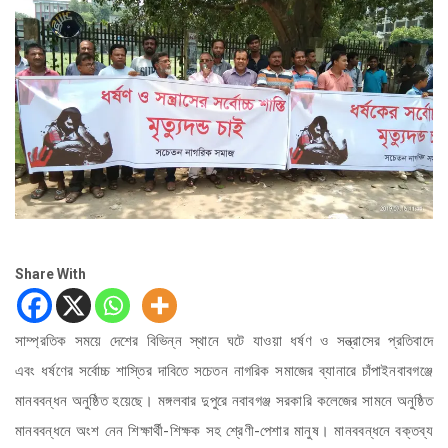
Share With
সাম্প্রতিক সময়ে দেশের বিভিন্ন স্থানে ঘটে যাওয়া ধর্ষণ ও সন্ত্রাসের প্রতিবাদে
এবং ধর্ষণের সর্বোচ্চ শাস্তির দাবিতে সচেতন নাগরিক সমাজের ব্যানারে চাঁপাইনবাবগঞ্জে
মানববন্ধন অনুষ্ঠিত হয়েছে। মঙ্গলবার দুপুরে নবাবগঞ্জ সরকারি কলেজের সামনে অনুষ্ঠিত
মানববন্ধনে অংশ নেন শিক্ষার্থী-শিক্ষক সহ শ্রেণী-পেশার মানুষ। মানববন্ধনে বক্তব্য