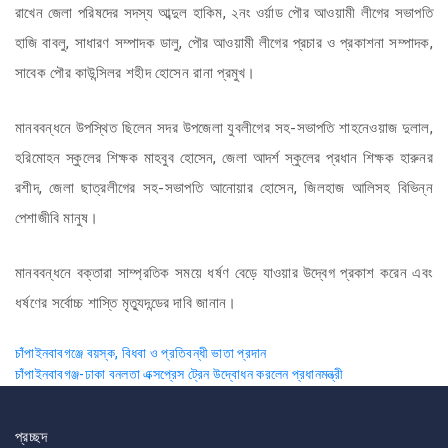
রাখেন জেলা পরিষদের সদস্য আব্দুল হাকিম, ২নং ওর্য়াড পৌর আওয়ামী লীগের সভাপতি
হাজি বাবলু, সাধারণ সম্পাদক ডালু, পৌর আওয়ামী লীগের প্রচার ও প্রকাশনা সম্পাদক,
সাবেক পৌর কাউন্সিলর শহীদ হোসেন রানা প্রমুখ।
মানববন্ধনে উপস্থিত ছিলেন সদর উপজেলা যুবলীগের সহ-সভাপতি শাহনেওয়াজ দুলাল,
হরিমোহন স্কুলের শিক্ষক মাহবুব হোসেন, জেলা আদর্শ স্কুলের প্রধান শিক্ষক হারুনর
রশীদ, জেলা ছাত্রলীগের সহ-সভাপতি আনোয়ার হোসেন, জিলহাজ আলিসহ বিভিন্ন
পেশাজীবি মানুষ।
মানববন্ধনে বক্তারা সাম্প্রতিক সময়ে ধর্ষণ বেড়ে যাওয়ার উদ্বেগ প্রকাশ করেন এবং
ধর্ষণের সর্বোচ্চ শাস্তি মৃত্যুদন্ডের দাবি জানান।
Post
চাঁপাইনবাবগঞ্জে বয়স্ক, বিধবা ও প্রতিবন্ধী ভাতা প্রদান
চাঁপাইনবাবগঞ্জ-ঢাকা বনলতা এক্সপ্রেস ট্রেন উদ্বোধন করলেন প্রধানমন্ত্রী
navigation
প্রচ্ছদ