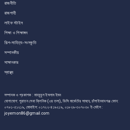
রাজনীতি
রাজশাহী
লাইফ স্টাইল
শিক্ষা ও শিক্ষাঙ্গন
শিল্প-সাহিত্য-সংস্কৃতি
সম্পাদকীয়
সাক্ষাৎকার
স্বাস্থ্য
সম্পাদক ও প্রকাশক : মাহবুবুল ইসলাম ইমন
যোগাযোগ: পুরাতন সেবা ক্লিনিক (৩য় তলা), ডিসি মার্কেটের সামনে, চাঁপাইনবাবগঞ্জ ফোন:
০৭৮১-৫১২১৯, মোবাইল: ০১৭২২-৪১৯২১৯, ০১৮২৯-৩০৭০৩০ ই-মেইল :
joyemon86@gmail.com