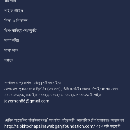
রাজশাহী
লাইফ স্টাইল
শিক্ষা ও শিক্ষাঙ্গন
শিল্প-সাহিত্য-সংস্কৃতি
সম্পাদকীয়
সাক্ষাৎকার
স্বাস্থ্য
সম্পাদক ও প্রকাশক : মাহবুবুল ইসলাম ইমন
যোগাযোগ: পুরাতন সেবা ক্লিনিক (৩য় তলা), ডিসি মার্কেটের সামনে, চাঁপাইনবাবগঞ্জ ফোন:
০৭৮১-৫১২১৯, মোবাইল: ০১৭২২-৪১৯২১৯, ০১৮২৯-৩০৭০৩০ ই-মেইল :
joyemon86@gmail.com
‘দৈনিক আলোকিত চাঁপাইনবাবগঞ্জ’ অনলাইন পত্রিকাটি ‘আলোকিত চাঁপাইনবাবগঞ্জ ফাউন্ডেশন’
http://alokitochapainawabganjfoundation.com/ এর একটি সহযোগী