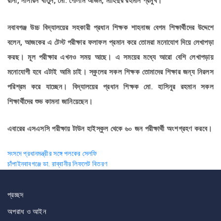
রানী, নাসরিন খাতুন, মো. গোলাম আজম, মাহিদুর রহমান প্রমুখ।
নবাবগঞ্জ উচ্চ বিদ্যালয়ের সহকারী প্রধান শিক্ষক শাহনাজ বেগম শিক্ষার্থীদের উদ্দেশে
বলেন, আজকের এ টেস্ট পরীক্ষার ফলাফল প্রমান করে তোমরা মনোযোগ দিয়ে লেখাপড়া
করছ। মূল পরীক্ষার এখনও সময় আছে। এ সময়ের মধ্যে আরো বেশি লেখাপড়ায়
মনোযোগী হবে এটাই আমি চাই। স্কুলের সকল শিক্ষক তোমাদের শিক্ষার জন্য নিরলস
পরিশ্রম করে যাচ্ছেন। বিদ্যালয়ের প্রধান শিক্ষক মো. হাসিনুর রহমান সকল
শিক্ষার্থীদের শুভ কামনা জানিয়েছেন।
এবারের এসএসসি পরীক্ষায় টাউন হাইস্কুল থেকে ৬০ জন পরীক্ষার্থী অংশগ্রহণ করবে।
Post
সংসদে প্রধানমন্ত্রীর সঙ্গে পলকের সেলফি
চাঁপাইনবাবগঞ্জে ডা. রাব্বানীর লিফলেট বিতরণ
navigation
প্রচ্ছদ
অপরাধ ও আইন