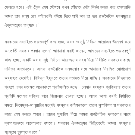
ফেলতে হবে। এই ট্রেন শেষ স্টেশনে কখন পৌঁছাবে সেটা নির্ভর করবে কত তাড়াতাড়ি
আমরা তার জন্য রেল লাইনগুলি বসিয়ে দিতে পারি আর তা হবে রাজনৈতিক দলসমূহের
ঐক্যমত্যের মাধ্যমে।’
সরকারের সবচাইতে গুরুত্বপূর্ণ কাজ হচ্ছে অবাধ ও সুষ্ঠু নির্বাচন আয়োজন উল্লেখ করে
অন্তর্বর্তী সরকার প্রধান বলেন,‘ আপনারা সবাই জানেন, আমাদের সবচাইতে গুরুত্বপূর্ণ
কাজ হচ্ছে, একটি অবাধ, সুষ্ঠু নির্বাচন আয়োজনের মধ্য দিয়ে নির্বাচিত সরকারের কাছে
দায়িত্ব হস্তান্তর। আমরা রাজনৈতিক দলগুলোর সঙ্গে আমাদের নিয়মিত যোগাযোগ
অব্যাহত রেখেছি। বিভিন্ন ইস্যুতে তাদের মতামত নিয়ে যাচ্ছি। সরকারের সিদ্ধান্ত
গ্রহণে এসব মতামত অনেকাংশে প্রতিফলিত হচ্ছে। চলমান সংস্কার প্রক্রিয়ায় তাদের
প্রতিটি মতামত সক্রিয় ভাবে বিবেচনায় নেওয়া হচ্ছে। আমরা আশা করছি নির্ধারিত
সময়ে, ডিসেম্বর-জানুয়ারির মধ্যেই সংস্কার কমিশনগুলো তাদের সুপারিশমালা সরকারের
কাছে পেশ করতে পারবে। তাদের সুপারিশ নিয়ে আমরা রাজনৈতিক দলগুলোর সাথে
ক্রমাগতভাবে আলোচনায় বসবো। সকলের ঐকমত্যের ভিত্তিতেই আমরা সংস্কার
প্রস্তাব চূড়ান্ত করবো ‘