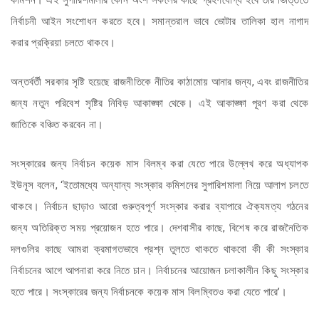
কমিশন। এই সুপারিশমালার কোন অংশ সকলের কাছে গ্রহণযোগ্য হবে তার ভিত্তিতে
নির্বাচনী আইন সংশোধন করতে হবে। সমান্তরাল ভাবে ভোটার তালিকা হাল নাগাদ
করার প্রক্রিয়া চলতে থাকবে।
অন্তর্বর্তী সরকার সৃষ্টি হয়েছে রাজনীতিকে নীতির কাঠামোয় আনার জন্য, এবং রাজনীতির
জন্য নতুন পরিবেশ সৃষ্টির নিবিড় আকাঙ্ক্ষা থেকে। এই আকাঙ্ক্ষা পূরণ করা থেকে
জাতিকে বঞ্চিত করবেন না।
সংস্কারের জন্য নির্বাচন কয়েক মাস বিলম্ব করা যেতে পারে উল্লেখ করে অধ্যাপক
ইউনূস বলেন, ‘ইতোমধ্যে অন্যান্য সংস্কার কমিশনের সুপারিশমালা নিয়ে আলাপ চলতে
থাকবে। নির্বাচন ছাড়াও আরো গুরুত্বপূর্ণ সংস্কার করার ব্যাপারে ঐক্যমত্য গঠনের
জন্য অতিরিক্ত সময় প্রয়োজন হতে পারে। দেশবাসীর কাছে, বিশেষ করে রাজনৈতিক
দলগুলির কাছে আমরা ক্রমাগতভাবে প্রশ্ন তুলতে থাকতে থাকবো কী কী সংস্কার
নির্বাচনের আগে আপনারা করে নিতে চান। নির্বাচনের আয়োজন চলাকালীন কিছু সংস্কার
হতে পারে। সংস্কারের জন্য নির্বাচনকে কয়েক মাস বিলম্বিতও করা যেতে পারে’।