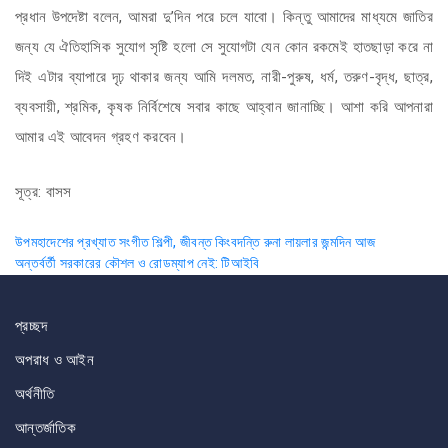
প্রধান উপদেষ্টা বলেন, আমরা দু’দিন পরে চলে যাবো। কিন্তু আমাদের মাধ্যমে জাতির
জন্য যে ঐতিহাসিক সুযোগ সৃষ্টি হলো সে সুযোগটা যেন কোন রকমেই হাতছাড়া করে না
দিই এটার ব্যাপারে দৃঢ় থাকার জন্য আমি দলমত, নারী-পুরুষ, ধর্ম, তরুণ-বৃদ্ধ, ছাত্র,
ব্যবসায়ী, শ্রমিক, কৃষক নির্বিশেষে সবার কাছে আহ্বান জানাচ্ছি। আশা করি আপনারা
আমার এই আবেদন গ্রহণ করবেন।
সূত্র: বাসস
Post
উপমহাদেশের প্রখ্যাত সংগীত শিল্পী, জীবন্ত কিংবদন্তি রুনা লায়লার জন্মদিন আজ
অন্তর্বর্তী সরকারের কৌশল ও রোডম্যাপ নেই: টিআইবি
navigation
প্রচ্ছদ
অপরাধ ও আইন
অর্থনীতি
আন্তর্জাতিক