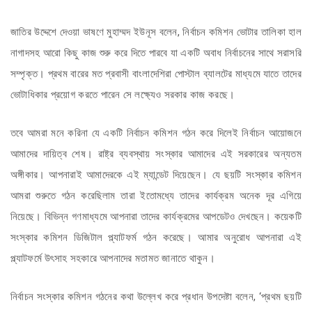
জাতির উদ্দেশে দেওয়া ভাষণে মুহাম্মদ ইউনূস বলেন, নির্বাচন কমিশন ভোটার তালিকা হাল
নাগাদসহ আরো কিছু কাজ শুরু করে দিতে পারবে যা একটি অবাধ নির্বাচনের সাথে সরাসরি
সম্পৃক্ত। প্রথম বারের মত প্রবাসী বাংলাদেশিরা পোস্টাল ব্যালটের মাধ্যমে যাতে তাদের
ভোটাধিকার প্রয়োগ করতে পারেন সে লক্ষ্যেও সরকার কাজ করছে।
তবে আমরা মনে করিনা যে একটি নির্বাচন কমিশন গঠন করে দিলেই নির্বাচন আয়োজনে
আমাদের দায়িত্ব শেষ। রাষ্ট্র ব্যবস্থায় সংস্কার আমাদের এই সরকারের অন্যতম
অঙ্গীকার। আপনারাই আমাদেরকে এই ম্যান্ডেট দিয়েছেন। যে ছয়টি সংস্কার কমিশন
আমরা শুরুতে গঠন করেছিলাম তারা ইতোমধ্যে তাদের কার্যক্রম অনেক দূর এগিয়ে
নিয়েছে। বিভিন্ন গণমাধ্যমে আপনারা তাদের কার্যক্রমের আপডেটও দেখছেন। কয়েকটি
সংস্কার কমিশন ডিজিটাল প্ল্যাটফর্ম গঠন করেছে। আমার অনুরোধ আপনারা এই
প্ল্যাটফর্মে উৎসাহ সহকারে আপনাদের মতামত জানাতে থাকুন।
নির্বাচন সংস্কার কমিশন গঠনের কথা উল্লেখ করে প্রধান উপদেষ্টা বলেন, ‘প্রথম ছয়টি