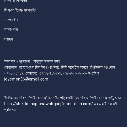
শিক্ষা ও শিক্ষাঙ্গন
শিল্প-সাহিত্য-সংস্কৃতি
সম্পাদকীয়
সাক্ষাৎকার
স্বাস্থ্য
সম্পাদক ও প্রকাশক : মাহবুবুল ইসলাম ইমন
যোগাযোগ: পুরাতন সেবা ক্লিনিক (৩য় তলা), ডিসি মার্কেটের সামনে, চাঁপাইনবাবগঞ্জ ফোন:
০৭৮১-৫১২১৯, মোবাইল: ০১৭২২-৪১৯২১৯, ০১৮২৯-৩০৭০৩০ ই-মেইল :
joyemon86@gmail.com
‘দৈনিক আলোকিত চাঁপাইনবাবগঞ্জ’ অনলাইন পত্রিকাটি ‘আলোকিত চাঁপাইনবাবগঞ্জ ফাউন্ডেশন’
http://alokitochapainawabganjfoundation.com/ এর একটি সহযোগী
প্রতিষ্ঠান