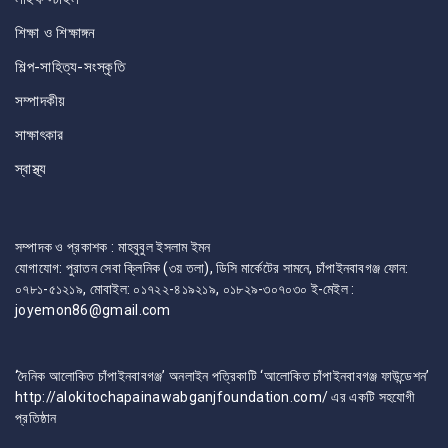
শিক্ষা ও শিক্ষাঙ্গন
শিল্প-সাহিত্য-সংস্কৃতি
সম্পাদকীয়
সাক্ষাৎকার
স্বাস্থ্য
সম্পাদক ও প্রকাশক : মাহবুবুল ইসলাম ইমন
যোগাযোগ: পুরাতন সেবা ক্লিনিক (৩য় তলা), ডিসি মার্কেটের সামনে, চাঁপাইনবাবগঞ্জ ফোন:
০৭৮১-৫১২১৯, মোবাইল: ০১৭২২-৪১৯২১৯, ০১৮২৯-৩০৭০৩০ ই-মেইল :
joyemon86@gmail.com
‘দৈনিক আলোকিত চাঁপাইনবাবগঞ্জ’ অনলাইন পত্রিকাটি ‘আলোকিত চাঁপাইনবাবগঞ্জ ফাউন্ডেশন’
http://alokitochapainawabganjfoundation.com/ এর একটি সহযোগী
প্রতিষ্ঠান