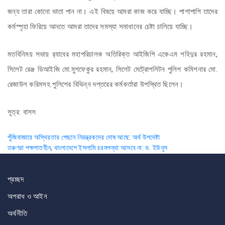
জন্য তারা কোনো ভাতা পান না। এই বিষয়ে আমরা কাজ করে যাচ্ছি। পাশাপাশি তাদের
কর্মস্পৃহা ফিরিয়ে আনতে আমরা তাদের সমস্যা সমাধানের চেষ্টা চালিয়ে যাচ্ছি।
মতবিনিময় সভায় র‌্যাবের মহাপরিচালক অতিরিক্ত আইজিপি একেএম শহিদুর রহমান,
সিলেট রেঞ্জ ডিআইজি মো.মুশফেকুর রহমান, সিলেট মেট্রোপলিটন পুলিশ কমিশনার মো.
রেজাউল করিমসহ পুলিশের বিভিন্ন দপ্তরের কর্মকর্তারা উপস্থিত ছিলেন।
সূত্র: বাসস
Post
পুঁজিবাজারে অস্থিরতার পেছনে নিয়ন্ত্রকদের দোষ আছে: অর্থ উপদেষ্টা
তরুণরা পক্ষপাতহীন, বাংলাদেশে ইসলামি চরমপন্থা আসবে না: ড. ইউনূস
navigation
প্রচ্ছদ
অপরাধ ও আইন
অর্থনীতি