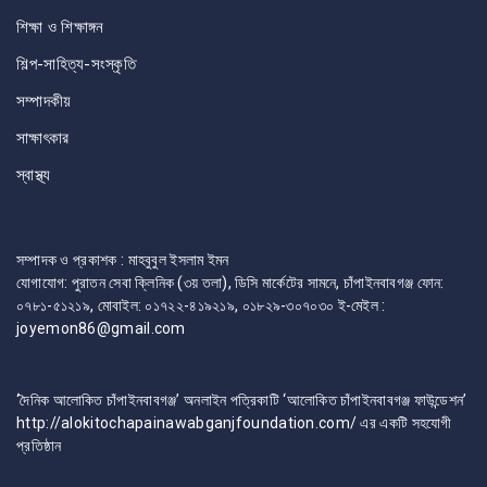
শিক্ষা ও শিক্ষাঙ্গন
শিল্প-সাহিত্য-সংস্কৃতি
সম্পাদকীয়
সাক্ষাৎকার
স্বাস্থ্য
সম্পাদক ও প্রকাশক : মাহবুবুল ইসলাম ইমন
যোগাযোগ: পুরাতন সেবা ক্লিনিক (৩য় তলা), ডিসি মার্কেটের সামনে, চাঁপাইনবাবগঞ্জ ফোন:
০৭৮১-৫১২১৯, মোবাইল: ০১৭২২-৪১৯২১৯, ০১৮২৯-৩০৭০৩০ ই-মেইল :
joyemon86@gmail.com
‘দৈনিক আলোকিত চাঁপাইনবাবগঞ্জ’ অনলাইন পত্রিকাটি ‘আলোকিত চাঁপাইনবাবগঞ্জ ফাউন্ডেশন’
http://alokitochapainawabganjfoundation.com/ এর একটি সহযোগী
প্রতিষ্ঠান