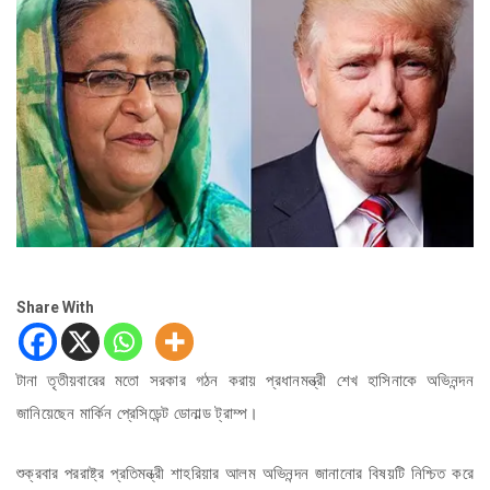
Share With
টানা তৃতীয়বারের মতো সরকার গঠন করায় প্রধানমন্ত্রী শেখ হাসিনাকে অভিনন্দন
জানিয়েছেন মার্কিন প্রেসিডেন্ট ডোনাল্ড ট্রাম্প।
শুক্রবার পররাষ্ট্র প্রতিমন্ত্রী শাহরিয়ার আলম অভিনন্দন জানানোর বিষয়টি নিশ্চিত করে