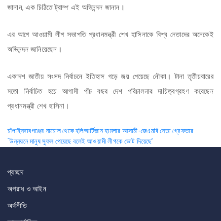
জানান, এক চিঠিতে ট্রাম্প এই অভিনন্দন জানান।
এর আগে আওয়ামী লীগ সভাপতি প্রধানমন্ত্রী শেখ হাসিনাকে বিশ্ব নেতাদের অনেকেই
অভিনন্দন জানিয়েছেন।
একাদশ জাতীয় সংসদ নির্বাচনে ইতিহাস গড়ে জয় পেয়েছে নৌকা। টানা তৃতীয়বারের
মতো নির্বাচিত হয়ে আগামী পাঁচ বছর দেশ পরিচালনার দায়িত্বগ্রহণ করেছেন
প্রধানমন্ত্রী শেখ হাসিনা।
Post
চাঁপাইনবাবগঞ্জের নাচোল থেকে হলিআর্টিজান হামলার আসামী-জেএমবি নেতা গ্রেফতার
`উন্নয়নে মানুষ সুফল পেয়েছে বলেই আওয়ামী লীগকে ভোট দিয়েছে’
navigation
প্রচ্ছদ
অপরাধ ও আইন
অর্থনীতি