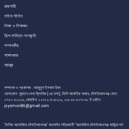
রাজশাহী
লাইফ স্টাইল
শিক্ষা ও শিক্ষাঙ্গন
শিল্প-সাহিত্য-সংস্কৃতি
সম্পাদকীয়
সাক্ষাৎকার
স্বাস্থ্য
সম্পাদক ও প্রকাশক : মাহবুবুল ইসলাম ইমন
যোগাযোগ: পুরাতন সেবা ক্লিনিক (৩য় তলা), ডিসি মার্কেটের সামনে, চাঁপাইনবাবগঞ্জ ফোন:
০৭৮১-৫১২১৯, মোবাইল: ০১৭২২-৪১৯২১৯, ০১৮২৯-৩০৭০৩০ ই-মেইল :
joyemon86@gmail.com
‘দৈনিক আলোকিত চাঁপাইনবাবগঞ্জ’ অনলাইন পত্রিকাটি ‘আলোকিত চাঁপাইনবাবগঞ্জ ফাউন্ডেশন’