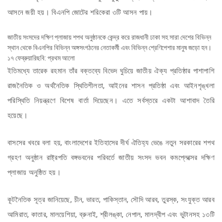
আসনে জয়ী হয়। বিএনপি জোটের শরিকেরা ৩টি আসন পায়।
জাতীয় সংসদের দক্ষিণ প্লাজায় শপথ অনুষ্ঠানকে কেন্দ্র করে রাজধানী ঢাকা সহ সারা দেশের বিভিন্ন
স্থান থেকে বিএনপির বিভিন্ন অঙ্গসংগঠনের নেতাকর্মী এবং বিভিন্ন শ্রেণিপেশার মানুষ জড়ো হন।
১৭ ফেব্রুয়ারিছবি: প্রথম আলো
ইতিমধ্যে তারেক রহমান তাঁর বক্তব্যে বিভেদ ঘুচিয়ে জাতীয় ঐক্য প্রতিষ্ঠার পাশাপাশি
রাজনৈতিক ও অর্থনৈতিক স্থিতিশীলতা, আইনের শাসন প্রতিষ্ঠা এবং আইনশৃঙ্খলা
পরিস্থিতি নিয়ন্ত্রণে বিশেষ বার্তা দিয়েছেন। এতে সর্বস্তরে একটা আশাবাদ তৈরি
হয়েছে।
বাসসের খবরে বলা হয়, বাংলাদেশের ইতিহাসের দীর্ঘ ঐতিহ্য ভেঙে নতুন সরকারের শপথ
গ্রহণ অনুষ্ঠান রাষ্ট্রপতি বঙ্গভবনের পরিবর্তে জাতীয় সংসদ ভবন কমপ্লেক্সের দক্ষিণ
প্লাজায় অনুষ্ঠিত হয়।
কূটনৈতিক সূত্র জানিয়েছে, চীন, ভারত, পাকিস্তান, সৌদি আরব, তুরস্ক, সংযুক্ত আরব
আমিরাত, কাতার, মালয়েশিয়া, ব্রুনাই, শ্রীলঙ্কা, নেপাল, মালদ্বীপ এবং ভুটানসহ ১৩টি