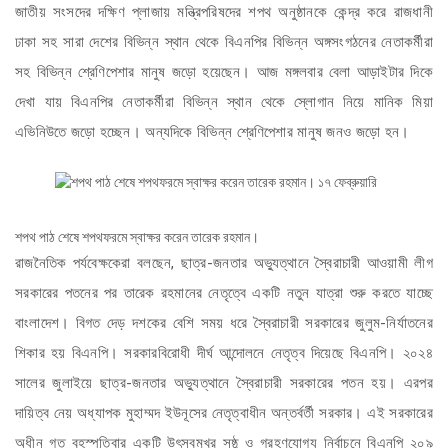
জাতীয় সংসদের দক্ষিণ প্লাজায় মন্ত্রিপরিষদের শপথ অনুষ্ঠানকে কেন্দ্র করে রাজধানী
ঢাকা সহ সারা দেশের বিভিন্ন স্থান থেকে বিএনপির বিভিন্ন অঙ্গসংগঠনের নেতাকর্মীরা
সহ বিভিন্ন শ্রেণিপেশার মানুষ জড়ো হয়েছেন। আজ মঙ্গলবার বেলা আড়াইটার দিকে
দেখা যায় বিএনপির নেতাকর্মীরা বিভিন্ন স্থান থেকে স্লোগান নিয়ে মানিক মিয়া
এভিনিউতে জড়ো হচ্ছেন। অন্যদিকে বিভিন্ন শ্রেণিপেশার মানুষ জনও জড়ো হন।
শপথ পাঠ শেষে শপথফরমে স্বাক্ষর করেন তারেক রহমান।
রাজনৈতিক পর্যবেক্ষকেরা বলছেন, ছাত্র-জনতার অভ্যুত্থানে স্বৈরাচারী আওয়ামী লীগ
সরকারের পতনের পর তারেক রহমানের নেতৃত্বে একটি নতুন যাত্রা শুরু করতে যাচ্ছে
বাংলাদেশ। বিগত দেড় দশকের বেশি সময় ধরে স্বৈরাচারী সরকারের জুলুম-নির্যাতনের
শিকার হয় বিএনপি। সরকারবিরোধী দীর্ঘ আন্দোলনে নেতৃত্ব দিয়েছে বিএনপি। ২০২৪
সালের জুলাইয়ে ছাত্র-জনতার অভ্যুত্থানে স্বৈরাচারী সরকারের পতন হয়। এরপর
দায়িত্ব নেয় অধ্যাপক মুহাম্মদ ইউনূসের নেতৃত্বাধীন অন্তর্বর্তী সরকার। এই সরকারের
অধীন গত বৃহস্পতিবার একটি উৎসবমুখর সুষ্ঠু ও গ্রহণযোগ্য নির্বাচনে বিএনপি ২০৯