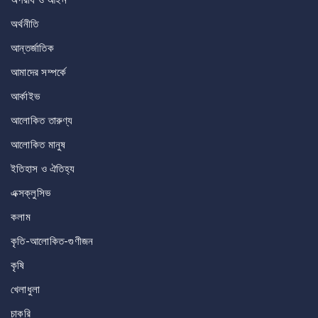
অপরাধ ও আইন
অর্থনীতি
আন্তর্জাতিক
আমাদের সম্পর্কে
আর্কাইভ
আলোকিত তারুণ্য
আলোকিত মানুষ
ইতিহাস ও ঐতিহ্য
এক্সক্লুসিভ
কলাম
কৃতি-আলোকিত-গুণীজন
কৃষি
খেলাধুলা
চাকরি