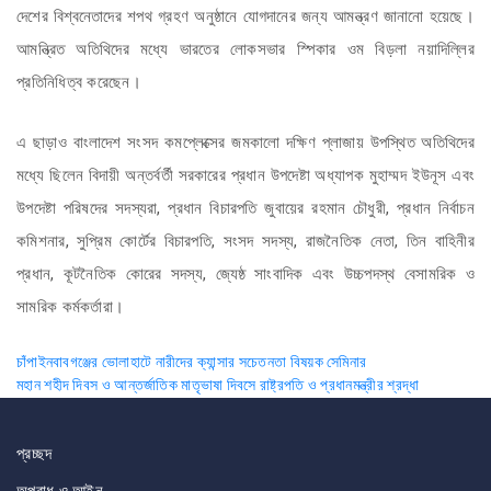
দেশের বিশ্বনেতাদের শপথ গ্রহণ অনুষ্ঠানে যোগদানের জন্য আমন্ত্রণ জানানো হয়েছে।
আমন্ত্রিত অতিথিদের মধ্যে ভারতের লোকসভার স্পিকার ওম বিড়লা নয়াদিল্লির
প্রতিনিধিত্ব করেছেন।
এ ছাড়াও বাংলাদেশ সংসদ কমপ্লেক্সের জমকালো দক্ষিণ প্লাজায় উপস্থিত অতিথিদের
মধ্যে ছিলেন বিদায়ী অন্তর্বর্তী সরকারের প্রধান উপদেষ্টা অধ্যাপক মুহাম্মদ ইউনূস এবং
উপদেষ্টা পরিষদের সদস্যরা, প্রধান বিচারপতি জুবায়ের রহমান চৌধুরী, প্রধান নির্বাচন
কমিশনার, সুপ্রিম কোর্টের বিচারপতি, সংসদ সদস্য, রাজনৈতিক নেতা, তিন বাহিনীর
প্রধান, কূটনৈতিক কোরের সদস্য, জ্যেষ্ঠ সাংবাদিক এবং উচ্চপদস্থ বেসামরিক ও
সামরিক কর্মকর্তারা।
Post
চাঁপাইনবাবগঞ্জের ভোলাহাটে নারীদের ক্যান্সার সচেতনতা বিষয়ক সেমিনার
মহান শহীদ দিবস ও আন্তর্জাতিক মাতৃভাষা দিবসে রাষ্ট্রপতি ও প্রধানমন্ত্রীর শ্রদ্ধা
navigation
প্রচ্ছদ