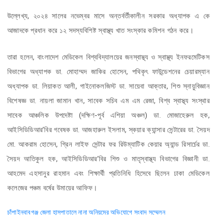
উল্লেখ্য, ২০২৪ সালের নভেম্বর মাসে অন্তর্বর্তীকালীন সরকার অধ্যাপক এ কে
আজাদকে প্রধান করে ১২ সদস্যবিশিষ্ট স্বাস্থ্য খাত সংস্কার কমিশন গঠন করে।
তারা হলেন, বাংলাদেশ মেডিকেল বিশ্ববিদ্যালয়ের জনস্বাস্থ্য ও স্বাস্থ্য ইনফরমেটিকস
বিভাগের অধ্যাপক ডা. মোহাম্মদ জাকির হোসেন, পথিকৃৎ ফাউন্ডেশনের চেয়ারম্যান
অধ্যাপক ডা. লিয়াকত আলী, গাইনোকলজিস্ট ডা. সায়েবা আক্তার, শিশু স্নায়ুবিজ্ঞান
বিশেষজ্ঞ ডা. নায়লা জামান খান, সাবেক সচিব এম এম রেজা, বিশ্ব স্বাস্থ্য সংস্থার
সাবেক আঞ্চলিক উপদেষ্টা (দক্ষিণ-পূর্ব এশিয়া অঞ্চল) ডা. মোজাহেরুল হক,
আইসিডিডিআর’বির গবেষক ডা. আজহারুল ইসলাম, স্কয়ার ক্যান্সার সেন্টারের ডা. সৈয়দ
মো. আকরাম হোসেন, গ্রিন লাইফ সেন্টার ফর রিউম্যাটিক কেয়ার অ্যান্ড রিসার্চের ডা.
সৈয়দ আতিকুল হক, আইসিডিডিআর’বির শিশু ও মাতৃস্বাস্থ্য বিভাগের বিজ্ঞানী ডা.
আহমেদ এহসানুর রাহমান এবং শিক্ষার্থী প্রতিনিধি হিসেবে ছিলেন ঢাকা মেডিকেল
কলেজের পঞ্চম বর্ষের উমায়ের আফিফ।
Post
চাঁপাইনবাবগঞ্জ জেলা হাসপাতালে নানা অনিয়মের অভিযোগে সংবাদ সম্মেলন