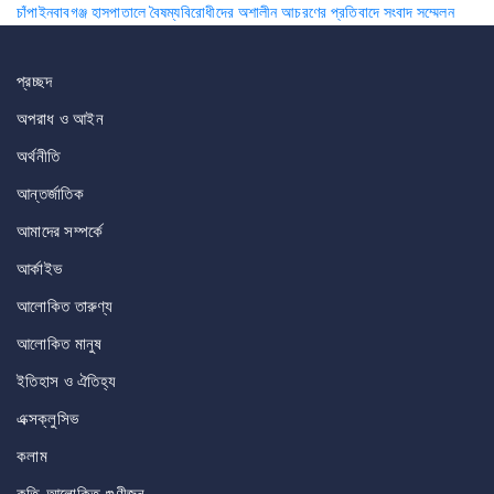
চাঁপাইনবাবগঞ্জ হাসপাতালে বৈষম্যবিরোধীদের অশালীন আচরণের প্রতিবাদে সংবাদ সম্মেলন
navigation
প্রচ্ছদ
অপরাধ ও আইন
অর্থনীতি
আন্তর্জাতিক
আমাদের সম্পর্কে
আর্কাইভ
আলোকিত তারুণ্য
আলোকিত মানুষ
ইতিহাস ও ঐতিহ্য
এক্সক্লুসিভ
কলাম
কৃতি-আলোকিত-গুণীজন