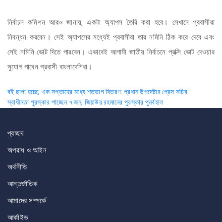
নির্বাচন কমিশন আরও জানায়, একটা অ্যাপস তৈরি করা হবে। সেখানে প্রবাসীরা
নিবন্ধন করবেন। সেই অ্যাপসের মধ্যেই প্রবাসীরা তার নমিনি ঠিক করে দেবে এবং
সেই নমিনি ভোট দিতে পারবেন। এভাবেই আগামী জাতীয় নির্বাচনে প্রক্সি ভোট দেওয়ার
সুযোগ পাবেন প্রবাসী বাংলাদেশিরা।
Post
বই ছাপা হচ্ছে, এক সপ্তাহের মধ্যে শতভাগ বিতরণ: প্রধান উপদেষ্টার প্রেস সচিব
স্বাধীনতা পুরস্কার পাচ্ছেন ৭ জন, জিয়াউর রহমানের পুরস্কার পুনর্বহাল
navigation
প্রচ্ছদ
অপরাধ ও আইন
অর্থনীতি
আন্তর্জাতিক
আমাদের সম্পর্কে
আর্কাইভ