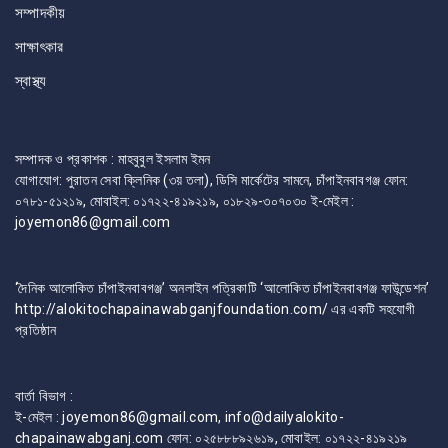
সম্পাদকীয়
সাক্ষাৎকার
স্বাস্থ্য
সম্পাদক ও প্রকাশক : মাহবুবুল ইসলাম ইমন
যোগাযোগ: পুরাতন সেবা ক্লিনিক (৩য় তলা), ডিসি মার্কেটের সামনে, চাঁপাইনবাবগঞ্জ ফোন:
০৭৮১-৫১২১৯, মোবাইল: ০১৭২২-৪১৯২১৯, ০১৮২৯-৩০৭০৩০ ই-মেইল :
joyemon86@gmail.com
‘দৈনিক আলোকিত চাঁপাইনবাবগঞ্জ’ অনলাইন পত্রিকাটি ‘আলোকিত চাঁপাইনবাবগঞ্জ ফাউন্ডেশন’
http://alokitochapainawabganjfoundation.com/ এর একটি সহযোগী
প্রতিষ্ঠান
বার্তা বিভাগ :
ই-মেইল : joyemon86@gmail.com, info@dailyalokito-
chapainawabganj.com ফোন: ০২৫৮৮৮৯২৬১৯, মোবাইল: ০১৭২২-৪১৯২১৯