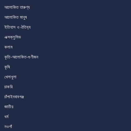
আলোকিত তারুণ্য
আলোকিত মানুষ
ইতিহাস ও ঐতিহ্য
এক্সক্লুসিভ
কলাম
কৃতি-আলোকিত-গুণীজন
কৃষি
খেলাধুলা
চাকরি
চাঁপাইনবাবগঞ্জ
জাতীয়
ধর্ম
নওগাঁ