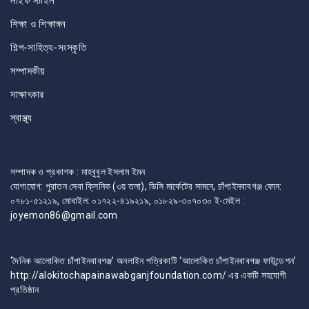
লাইফ স্টাইল
শিক্ষা ও শিক্ষাঙ্গন
শিল্প-সাহিত্য-সংস্কৃতি
সম্পাদকীয়
সাক্ষাৎকার
স্বাস্থ্য
সম্পাদক ও প্রকাশক : মাহবুবুল ইসলাম ইমন
যোগাযোগ: পুরাতন সেবা ক্লিনিক (৩য় তলা), ডিসি মার্কেটের সামনে, চাঁপাইনবাবগঞ্জ ফোন:
০৭৮১-৫১২১৯, মোবাইল: ০১৭২২-৪১৯২১৯, ০১৮২৯-৩০৭০৩০ ই-মেইল :
joyemon86@gmail.com
‘দৈনিক আলোকিত চাঁপাইনবাবগঞ্জ’ অনলাইন পত্রিকাটি ‘আলোকিত চাঁপাইনবাবগঞ্জ ফাউন্ডেশন’
http://alokitochapainawabganjfoundation.com/ এর একটি সহযোগী
প্রতিষ্ঠান