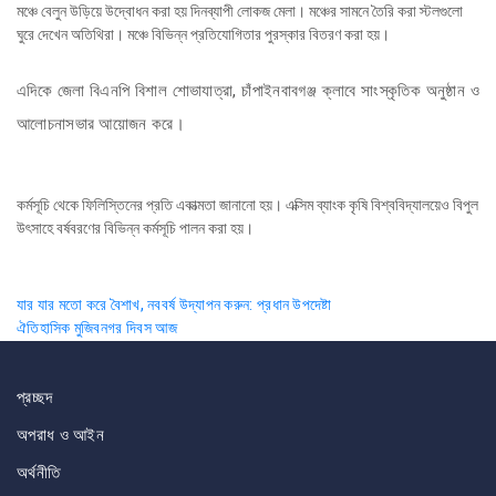
মঞ্চে বেলুন উড়িয়ে উদ্বোধন করা হয় দিনব্যাপী লোকজ মেলা। মঞ্চের সামনে তৈরি করা স্টলগুলো
ঘুরে দেখেন অতিথিরা। মঞ্চে বিভিন্ন প্রতিযোগিতার পুরস্কার বিতরণ করা হয়।
এদিকে জেলা বিএনপি বিশাল শোভাযাত্রা, চাঁপাইনবাবগঞ্জ ক্লাবে সাংস্কৃতিক অনুষ্ঠান ও
আলোচনাসভার আয়োজন করে।
কর্মসূচি থেকে ফিলিস্তিনের প্রতি একাত্মতা জানানো হয়। এক্সিম ব্যাংক কৃষি বিশ্ববিদ্যালয়েও বিপুল
উৎসাহে বর্ষবরণের বিভিন্ন কর্মসূচি পালন করা হয়।
Post
যার যার মতো করে বৈশাখ, নববর্ষ উদ্‌যাপন করুন: প্রধান উপদেষ্টা
ঐতিহাসিক মুজিবনগর দিবস আজ
navigation
প্রচ্ছদ
অপরাধ ও আইন
অর্থনীতি