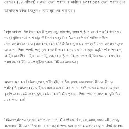
সোমবার (১৪ এপ্রিল) সকালে জেলা প্রশাসন কার্যালয় চত্বর থেকে জেলা প্রশাসনের
আয়োজনে বর্ষবরণ আনন্দ শোভাযাত্রা বের করা হয়।
বিপুল সংখ্যক শিশু-কিশোর,নারী-পুরুষ, নতুন লালপেড়ে হলদে শাড়ি, পায়জামা-পাঞ্জাবি পরে গলায়
গামছা ঝুলিয়ে নানা বেশে আনন্দ উদ্দীপনার মধ্যে দিয়ে ‘এসো হে বৈশাখ’ গাইতে গাইতে
শোভাযাত্রায় অংশ নেন।হাজার বছরের বাঙালি ঐতিহ্য তুলে ধরে শহরব্যাপী শোভাযাত্রায় মানুষের
ঢল নামে। শিশুরা পাগড়ি পড়ে মুখে রুমাল দিয়ে বর-কনে সেজে ‘গায়ে হলুদ’ অনুষ্ঠান পরিবশেন করে,
যা ছিল আকর্ষণীয়। ছিল গরুর গাড়ি, ঘোড়ার গাড়ি, পালকি, জাল ও খলই দিয়ে জেলেদের মাছ ধরা,
গ্রাম বাংলার বিভিন্ন রূপ ফুটিয়ে তোলার বিভিন্ন আয়োজন।
অনেকে বহন করে বিভিন্ন মুখোশ, মাটির হাঁড়ি-পাতিল, কুলো, আম ফলসহ বিভিন্ন বিভিন্ন
প্রতিকৃতি।অনেকের হাতে ছিল বেহালা-একতারা, ঢাক-ঢোল। কেউ সাজেন কাস্তে হাতে কৃষক-
কৃষাণি আবার কেউ কাকতাড়ুয়া, কেউ বা কলসি কাঁধে গৃহবধূ। শিশুরা গালে ও হাতে রং-তুলি দিয়ে
লেখে ‘শুভ নববর্ষ’।
বিভিন্ন প্রতিষ্ঠান ব্যবস্থা করে পান্তা ভাত, কাঁচা পেঁয়াজ-মরিচ, মাছ ভাজা, সজনে ডাঁটা, লাড্ডু,
বাতাসাসহ বিভিন্ন দেশি খাবার।শোভাযাত্রা শেষে জেলা প্রশাসক কার্যালয় চত্বরে চাঁপাইনবাবগঞ্জ