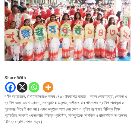
Share With
বর্ণীল আয়োজনে, চাঁপাইনবাবগঞ্জে নববর্ষ ১৪৩২ উদযাপিত হয়েছে। আনন্দ শোভাযাত্রা, লোকজ ও
গ্রামীণ মেলা, আলোচনাসভা, সাংস্কৃতিক অনুষ্ঠান, দেশীয় খাবার পরিবেশন, গ্রামীণ খেলাধুলা ও
পুরস্কার বিতরণী করা হয়। এসব অনুষ্ঠানে অংশ নেয় জেলা ও পুলিশ প্রশাসন, বিভিন্ন শিক্ষা
প্রতিষ্ঠান, সরকারি-বেসরকারি বিভিন্ন প্রতিষ্ঠান, সাংস্কৃতিক, সামজিক ও রাজনৈতিক সংগঠনসহ
বিভিন্ন শ্রেণি-পেশার মানুষ।