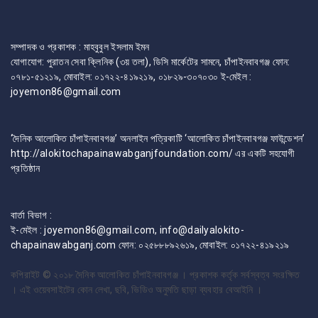
সম্পাদক ও প্রকাশক : মাহবুবুল ইসলাম ইমন
যোগাযোগ: পুরাতন সেবা ক্লিনিক (৩য় তলা), ডিসি মার্কেটের সামনে, চাঁপাইনবাবগঞ্জ ফোন:
০৭৮১-৫১২১৯, মোবাইল: ০১৭২২-৪১৯২১৯, ০১৮২৯-৩০৭০৩০ ই-মেইল :
joyemon86@gmail.com
‘দৈনিক আলোকিত চাঁপাইনবাবগঞ্জ’ অনলাইন পত্রিকাটি ‘আলোকিত চাঁপাইনবাবগঞ্জ ফাউন্ডেশন’
http://alokitochapainawabganjfoundation.com/ এর একটি সহযোগী
প্রতিষ্ঠান
বার্তা বিভাগ :
ই-মেইল : joyemon86@gmail.com, info@dailyalokito-
chapainawabganj.com ফোন: ০২৫৮৮৮৯২৬১৯, মোবাইল: ০১৭২২-৪১৯২১৯
কপিরাইট © ২০১৮
দৈনিক আলোকিত চাঁপাইনবাবগঞ্জ । প্রকাশক কর্তৃক সর্বস্বত্ব সংরক্ষিত
। এই ওয়েবসাইটের কোন লেখা, ছবি, ভিডিও অনুমতি ছাড়া ব্যবহার বেআইনি ।