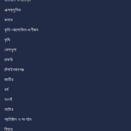
ইতিহাস ও ঐতিহ্য
এক্সক্লুসিভ
কলাম
কৃতি-আলোকিত-গুণীজন
কৃষি
খেলাধুলা
চাকরি
চাঁপাইনবাবগঞ্জ
জাতীয়
ধর্ম
নওগাঁ
নাটোর
প্রতিষ্ঠান ও সংগঠন
ফিচার