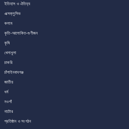
ইতিহাস ও ঐতিহ্য
এক্সক্লুসিভ
কলাম
কৃতি-আলোকিত-গুণীজন
কৃষি
খেলাধুলা
চাকরি
চাঁপাইনবাবগঞ্জ
জাতীয়
ধর্ম
নওগাঁ
নাটোর
প্রতিষ্ঠান ও সংগঠন