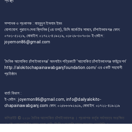
স্বাস্থ্য
সম্পাদক ও প্রকাশক : মাহবুবুল ইসলাম ইমন
যোগাযোগ: পুরাতন সেবা ক্লিনিক (৩য় তলা), ডিসি মার্কেটের সামনে, চাঁপাইনবাবগঞ্জ ফোন:
০৭৮১-৫১২১৯, মোবাইল: ০১৭২২-৪১৯২১৯, ০১৮২৯-৩০৭০৩০ ই-মেইল :
joyemon86@gmail.com
‘দৈনিক আলোকিত চাঁপাইনবাবগঞ্জ’ অনলাইন পত্রিকাটি ‘আলোকিত চাঁপাইনবাবগঞ্জ ফাউন্ডেশন’
http://alokitochapainawabganjfoundation.com/ এর একটি সহযোগী
প্রতিষ্ঠান
বার্তা বিভাগ :
ই-মেইল : joyemon86@gmail.com, info@dailyalokito-
chapainawabganj.com ফোন: ০২৫৮৮৮৯২৬১৯, মোবাইল: ০১৭২২-৪১৯২১৯
কপিরাইট © ২০১৮
দৈনিক আলোকিত চাঁপাইনবাবগঞ্জ । প্রকাশক কর্তৃক সর্বস্বত্ব সংরক্ষিত
। এই ওয়েবসাইটের কোন লেখা, ছবি, ভিডিও অনুমতি ছাড়া ব্যবহার বেআইনি ।