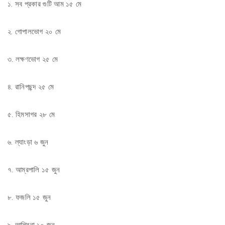
১. সব প্রকার গুটি আম ১৫ মে
২. গোপালভোগ ২০ মে
৩. লক্ষণভোগ ২৫ মে
৪. রানিপছন্দ ২৫ মে
৫. হিমসাগর ২৮ মে
৬. ল্যাংড়া ৬ জুন
৭. আম্রপালি ১৫ জুন
৮. ফজলি ১৫ জুন