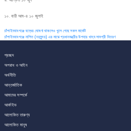
৯. আশ্বিনা ১০ জুন
১০. বায়ী আম-৪ ১০ জুলাই
Post
চাঁপাইনবাবগঞ্জে বন্ধের ঘোষণা থাকলেও খুলে গেছে সকল মার্কেট
চাঁপাইনবাবগঞ্জে নাপিত (নরসুন্দর) এর মাঝে প্রধানমন্ত্রীর উপহার খাদ্য সামগ্রী বিতরণ
navigation
প্রচ্ছদ
অপরাধ ও আইন
অর্থনীতি
আন্তর্জাতিক
আমাদের সম্পর্কে
আর্কাইভ
আলোকিত তারুণ্য
আলোকিত মানুষ