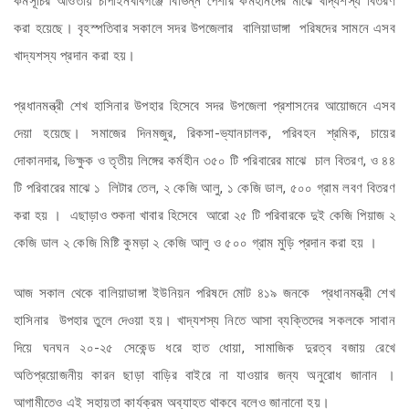
কর্মসূচির আওতায় চাঁপাইনবাবগঞ্জে বিভিন্ন পেশার কর্মহীনদের মাঝে খাদ্যশস্য বিতরণ
করা হয়েছে। বৃহস্পতিবার সকালে সদর উপজেলার বালিয়াডাঙ্গা পরিষদের সামনে এসব
খাদ্যশস্য প্রদান করা হয়।
প্রধানমন্ত্রী শেখ হাসিনার উপহার হিসেবে সদর উপজেলা প্রশাসনের আয়োজনে এসব
দেয়া হয়েছে। সমাজের দিনমজুর, রিকসা-ভ্যানচালক, পরিবহন শ্রমিক, চায়ের
দোকানদার, ভিক্ষুক ও তৃতীয় লিঙ্গের কর্মহীন ৩৫০ টি পরিবারের মাঝে চাল বিতরণ, ও ৪৪
টি পরিবারের মাঝে ১ লিটার তেল, ২ কেজি আলু, ১ কেজি ডাল, ৫০০ গ্রাম লবণ বিতরণ
করা হয় । এছাড়াও শুকনা খাবার হিসেবে আরো ২৫ টি পরিবারকে দুই কেজি পিয়াজ ২
কেজি ডাল ২ কেজি মিষ্টি কুমড়া ২ কেজি আলু ও ৫০০ গ্রাম মুড়ি প্রদান করা হয় ।
আজ সকাল থেকে বালিয়াডাঙ্গা ইউনিয়ন পরিষদে মোট ৪১৯ জনকে প্রধানমন্ত্রী শেখ
হাসিনার উপহার তুলে দেওয়া হয়। খাদ্যশস্য নিতে আসা ব্যক্তিদের সকলকে সাবান
দিয়ে ঘনঘন ২০-২৫ সেকেন্ড ধরে হাত ধোয়া, সামাজিক দুরত্ব বজায় রেখে
অতিপ্রয়োজনীয় কারন ছাড়া বাড়ির বাইরে না যাওয়ার জন্য অনুরোধ জানান ।
আগামীতেও এই সহায়তা কার্যক্রম অব্যাহত থাকবে বলেও জানানো হয়।