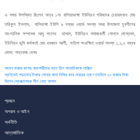
এ সময় উপস্থিত ছিলেন অত্র ১নং বালিয়াডাঙ্গা ইউনিয়ন পরিষদের চেয়ারম্যান মোঃ
তরিকুল ইসলাম, বালিডাঙ্গা ইউপি ৯ নম্বর ওয়ার্ড সদস্য সদর উপজেলা যুবলীগের
সাংগঠনিক সম্পাদক আবু সালেহ হাম্মাদ, ইউনিয়ন সমাজকর্মী গোলাম মোস্তফা,
ইউনিয়ন ভূমি কর্মকর্তা মোঃ রমজান আলী, মহিলা সংরক্ষিত ওয়ার্ড সদস্য ১,২,৩ নম্বর
মোসা: শাহানাজ বেগম
Post
সাহেব বাজার কাপড় ব্যবসায়ীদের হাতে তিন সাংবাদিককে লাঞ্ছিত
প্রাইভেট পড়ানোর টাকার সোনার মালা বিক্রি করে মেয়রের ত্রাণ তহবিলে ২০ হাজার টাকা
navigation
দিলেন স্বেচ্ছাসেবক লীগ নেতা আসাদ
প্রচ্ছদ
অপরাধ ও আইন
অর্থনীতি
আন্তর্জাতিক