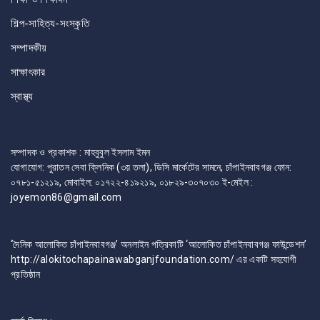
শিল্প-সাহিত্য-সংস্কৃতি
সম্পাদকীয়
সাক্ষাৎকার
স্বাস্থ্য
সম্পাদক ও প্রকাশক : মাহবুবুল ইসলাম ইমন
যোগাযোগ: পুরাতন সেবা ক্লিনিক (৩য় তলা), ডিসি মার্কেটের সামনে, চাঁপাইনবাবগঞ্জ ফোন:
০৭৮১-৫১২১৯, মোবাইল: ০১৭২২-৪১৯২১৯, ০১৮২৯-৩০৭০৩০ ই-মেইল :
joyemon86@gmail.com
‘দৈনিক আলোকিত চাঁপাইনবাবগঞ্জ’ অনলাইন পত্রিকাটি ‘আলোকিত চাঁপাইনবাবগঞ্জ ফাউন্ডেশন’
http://alokitochapainawabganjfoundation.com/ এর একটি সহযোগী
প্রতিষ্ঠান