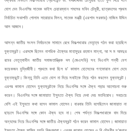
শুক্রবার বিকালে বিকল্পধারার প্রেসিডেন্ট ডা. বদরুদ্দোজা চৌধুরীর হাতে ফুল দিয়ে দলে
যোগ দেন বিএনপির সাবেক ভাইস চেয়ারম্যান শমসের মবিন চৌধুরী, ছাত্রদলের প্রথম
নির্বাচিত সভাপতি গোলাম সারোয়ার মিলন, সাবেক মন্ত্রী (এরশাদ সরকার) নাজিম উদ্দিন
আল আজাদ।
আসন্ন জাতীয় সংসদ নির্বাচনকে সামানে রেখে বিকল্পধারার নেতৃত্বে গঠন করা হয়েছিল
যুক্তফ্রন্ট। এরসঙ্গে ছিলেন নাগরিক ঐক্যের মাহামুদুর রহমান মান্না, আ স ম আবদুর
রবের নেতৃত্বাধীন জাতীয় সমাজতান্ত্রিক দল (জেএসডি) সহ বিএনপি পন্থী বেশ
কয়েকজন বুদ্ধিজীবী। প্রথমে কথা ছিল ড’ কামাল হোসেনের গণফোরাম যোগ দেবে
যুক্তফ্রন্টে। কিন্তু তিনি এতে যোগ না দিয়ে সবাইকে নিয়ে গঠন করলেন যুক্তফ্রন্ট।
এরপর কামাল হোসেন যুক্তফ্রন্টকে নিয়ে বিএনপির সঙ্গে ঐক্য গড়ার আলোচনা শুরু
করেন। বিএনপির সঙ্গে জামায়াত ইস্যুতে ঐক্য নিয়ে দেখা দেয় মতবিরোধ। সবচেয়ে
বেশি এই ইস্যুতে কথা বলেন কামাল হোসেন। বারবার তিনি বলেছিলেন জামায়াত না
ছাড়লে বিএনপির সঙ্গে কোন ঐক্য হবে না। শেষ পর্যন্ত বিকল্পধারাকে বাদ দিয়ে
অন্যদের নিয়ে বিএনপির সঙ্গে জাতীয় ঐক্যফ্রন্ট গঠন করেন কামাল হোসেন। জামায়াত
ইস্যুতে ঐক্যে সামিল হয়নি বিকল্পধারা। এরপর কামাল হোসেন ও বি চৌধুরীর দু’জনার