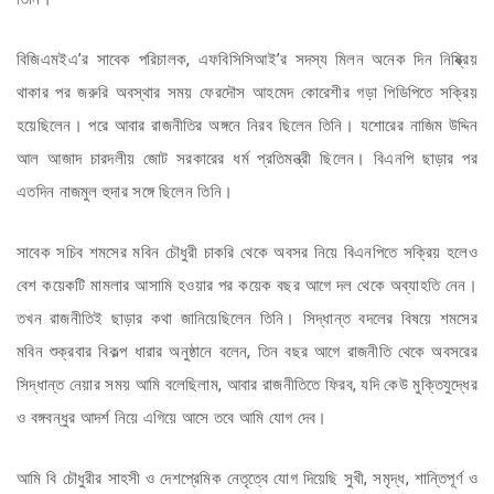
বিজিএমইএ’র সাবেক পরিচালক, এফবিসিসিআই’র সদস্য মিলন অনেক দিন নিষ্ক্রিয়
থাকার পর জরুরি অবস্থার সময় ফেরদৌস আহমেদ কোরেশীর গড়া পিডিপিতে সক্রিয়
হয়েছিলেন। পরে আবার রাজনীতির অঙ্গনে নিরব ছিলেন তিনি। যশোরের নাজিম উদ্দিন
আল আজাদ চারদলীয় জোট সরকারের ধর্ম প্রতিমন্ত্রী ছিলেন। বিএনপি ছাড়ার পর
এতদিন নাজমুল হুদার সঙ্গে ছিলেন তিনি।
সাবেক সচিব শমসের মবিন চৌধুরী চাকরি থেকে অবসর নিয়ে বিএনপিতে সক্রিয় হলেও
বেশ কয়েকটি মামলার আসামি হওয়ার পর কয়েক বছর আগে দল থেকে অব্যাহতি নেন।
তখন রাজনীতিই ছাড়ার কথা জানিয়েছিলেন তিনি। সিদ্ধান্ত বদলের বিষয়ে শমসের
মবিন শুক্রবার বিকল্প ধারার অনুষ্ঠানে বলেন, তিন বছর আগে রাজনীতি থেকে অবসরের
সিদ্ধান্ত নেয়ার সময় আমি বলেছিলাম, আবার রাজনীতিতে ফিরব, যদি কেউ মুক্তিযুদ্ধের
ও বঙ্গবন্ধুর আদর্শ নিয়ে এগিয়ে আসে তবে আমি যোগ দেব।
আমি বি চৌধুরীর সাহসী ও দেশপ্রেমিক নেতৃত্বে যোগ দিয়েছি সুখী, সমৃদ্ধ, শান্তিপূর্ণ ও