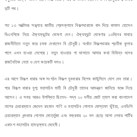
দুটি পথ।
গত ১৩ অক্টোবর সন্ধ্যায় জাতীয় প্রেসক্লাবে বিকল্পধারাকে বাদ দিয়ে কামাল হোসেন
বিএনপিকে নিয়ে ঐক্যফ্রন্টের ঘোষণা দেন। ঐক্যফ্রন্ট ঘোষণার ১৩দিনের মাথায়
রাজনীতিতে নতুন করে চমক দেখালেন বি চৌধুরী। অর্থাত বিকল্পধারার প্রতীক কুলার
পালে এখন হাওয়া লেগেছে। নতুন হাওয়ায় গা ভাসাতে আসার কথা বিভিন্ন দলের
রাজনৈতিক নেতা ও বেশ কয়েকটি দলও।
এর আগে বিকল্প ধারার অঙ্গ সংগঠন বিকল্প যুবধারার বিশেষ কাউন্সিলে যোগ দেন তারা।
পরে বিকল্প ধারার যুগ্ম মহাসচিব মাহী বি চৌধুরী তাদের আমন্ত্রণ জানিয়ে মঞ্চে নিয়ে
আসেন। এ সময় আরও উপস্থিত ছিলেন- সদ্য ২০ দলীয় জোট ত্যাগ করা বাংলাদেশ
নাপের চেয়ারম্যান জেবেল রহমান গাণি ও মহাসচিব গোলাম মোস্তফা ভুঁইয়া, এনডিপি
চেয়ারম্যান খন্দকার গোলাম মোর্ত্তুজা এবং শুক্রবার ২০ দল ছেড়ে আসা লেবার পার্টির
একাংশ মহাসচিব হামদুল্লাহ মেহেদী।