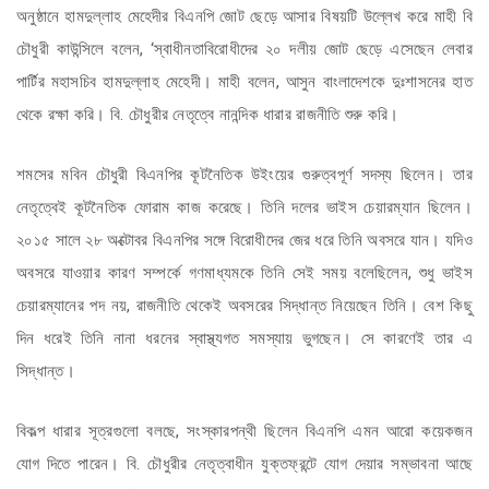
অনুষ্ঠানে হামদুল্লাহ মেহেদীর বিএনপি জোট ছেড়ে আসার বিষয়টি উল্লেখ করে মাহী বি
চৌধুরী কাউন্সিলে বলেন, ‘স্বাধীনতাবিরোধীদের ২০ দলীয় জোট ছেড়ে এসেছেন লেবার
পার্টির মহাসচিব হামদুল্লাহ মেহেদী। মাহী বলেন, আসুন বাংলাদেশকে দুঃশাসনের হাত
থেকে রক্ষা করি। বি. চৌধুরীর নেতৃত্বে নানন্দিক ধারার রাজনীতি শুরু করি।
শমসের মবিন চৌধুরী বিএনপির কূটনৈতিক উইংয়ের গুরুত্বপূর্ণ সদস্য ছিলেন। তার
নেতৃত্বেই কূটনৈতিক ফোরাম কাজ করেছে। তিনি দলের ভাইস চেয়ারম্যান ছিলেন।
২০১৫ সালে ২৮ অক্টোবর বিএনপির সঙ্গে বিরোধীদের জের ধরে তিনি অবসরে যান। যদিও
অবসরে যাওয়ার কারণ সম্পর্কে গণমাধ্যমকে তিনি সেই সময় বলেছিলেন, শুধু ভাইস
চেয়ারম্যানের পদ নয়, রাজনীতি থেকেই অবসরের সিদ্ধান্ত নিয়েছেন তিনি। বেশ কিছু
দিন ধরেই তিনি নানা ধরনের স্বাস্থ্যগত সমস্যায় ভুগছেন। সে কারণেই তার এ
সিদ্ধান্ত।
বিকল্প ধারার সূত্রগুলো বলছে, সংস্কারপন্থী ছিলেন বিএনপি এমন আরো কয়েকজন
যোগ দিতে পারেন। বি. চৌধুরীর নেতৃত্বাধীন যুক্তফ্রন্টে যোগ দেয়ার সম্ভাবনা আছে