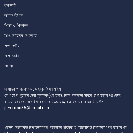
রাজশাহী
লাইফ স্টাইল
শিক্ষা ও শিক্ষাঙ্গন
শিল্প-সাহিত্য-সংস্কৃতি
সম্পাদকীয়
সাক্ষাৎকার
স্বাস্থ্য
সম্পাদক ও প্রকাশক : মাহবুবুল ইসলাম ইমন
যোগাযোগ: পুরাতন সেবা ক্লিনিক (৩য় তলা), ডিসি মার্কেটের সামনে, চাঁপাইনবাবগঞ্জ ফোন:
০৭৮১-৫১২১৯, মোবাইল: ০১৭২২-৪১৯২১৯, ০১৮২৯-৩০৭০৩০ ই-মেইল :
joyemon86@gmail.com
‘দৈনিক আলোকিত চাঁপাইনবাবগঞ্জ’ অনলাইন পত্রিকাটি ‘আলোকিত চাঁপাইনবাবগঞ্জ ফাউন্ডেশন’