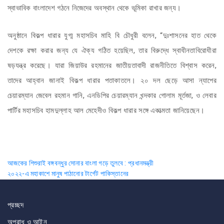
স্বাভাবিক বাংলাদেশ গঠনে নিজেদের অবস্থান থেকে ভূমিকা রাখার জন্য।
অনুষ্ঠানে বিকল্প ধারার যুগ্ম মহাসচিব মাহি বি চৌধুরী বলেন, “দুঃশাসনের হাত থেকে
দেশকে রক্ষা করার জন্য যে ঐক্য গঠিত হয়েছিল, তার বিরুদ্ধে স্বাধীনতাবিরোধীরা
ষড়যন্ত্র করেছে। যারা জিয়াউর রহমানের জাতীয়তাবাদী রাজনীতিতে বিশ্বাস করেন,
তাদের আহ্বান জানাই বিকল্প ধারার পতাকাতলে। ২০ দল ছেড়ে আসা ন্যাপের
চেয়ারম্যান জেবেল রহমান গানি, এনডিপির চেয়ারম্যান খন্দকার গোলাম মূর্তজা, ও লেবার
পার্টির মহাসচিব হামদুল্লাহ আল মেহেদীও বিকল্প ধারার সঙ্গে একাত্মতা জানিয়েছেন।
Post
আজকের শিশুরাই বঙ্গবন্ধুর সোনার বাংলা গড়ে তুলবে : প্রধানমন্ত্রী
২০২২-এ মহাকাশে মানুষ পাঠানোর টার্গেট পাকিস্তানের
navigation
প্রচ্ছদ
অপরাধ ও আইন